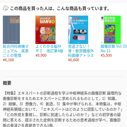
この商品を買った人は、こんな商品も買っています。
総合内科病棟マ
よくわかる脳Ｍ
見逃さない！
画像診断 Vol.33
ニュアル 疾患
ＲＩ 改訂第4版
骨・軟部腫瘍外
No.11
ごとの管理
¥9,900
科画像アトラス
¥5,500
¥6,160
¥6,600
概要
【特集】エキスパートの診断過程を学ぶ中枢神経系の画像診断 論理的な
画像診断をするためエキスパートに求められるものとして，1）知識，
2）経験，3）想像力，4）創造，5）集中が挙げられる．本特集は，中枢
神経系領域において，「エキスパートはどのように読影しているのか？」
「どの所見を重視し，診断に到達したらよいのか？」などの初学者の疑
問に答える．提示された症例を診断するための思考過程が学べ，画像診
断の奥深さを再発見できる1冊．