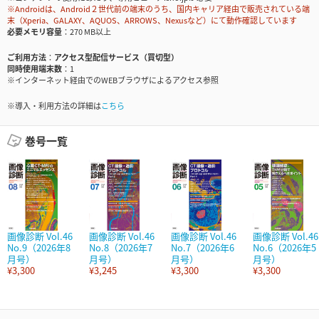
※Androidは、Android２世代前の端末のうち、国内キャリア経由で販売されている端
末（Xperia、GALAXY、AQUOS、ARROWS、Nexusなど）にて動作確認しています
必要メモリ容量
270 MB以上
ご利用方法
アクセス型配信サービス（買切型）
同時使用端末数
1
※インターネット経由でのWEBブラウザによるアクセス参照
※導入・利用方法の詳細は
こちら
巻号一覧
画像診断 Vol.46
画像診断 Vol.46
画像診断 Vol.46
画像診断 Vol.46
No.9（2026年8
No.8（2026年7
No.7（2026年6
No.6（2026年5
月号）
月号）
月号）
月号）
¥3,300
¥3,245
¥3,300
¥3,300