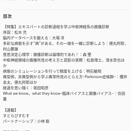
目次
【特集】エキスパートの診断過程を学ぶ中枢神経系の画像診断
序説：松木 充
脳内データベースを鍛える：大場 洋
多彩な病態を示す“病”がある，その一端を一緒に診断しよう：德丸阿耶，
村山繁雄
意思決定心理学：画像診断は論理的であれ！：森 墾
中枢神経領域の画像所見の考え方と読影の実際：松島理士，清水哲也ほ
か
病態のシミュレーションを行って精度を上げる：明石敏昭
典型例，非典型例から学ぶ異常所見のとらえ方−Parkinson症候群−：櫻井
圭太，德丸阿耶ほか
経過を思い描く：坂田昭彦
What we know，what they know−臨床バイアスと画像バイアス−：住田
薫
【連載】
すとらびすむす
パートナーシップ：小林 聡