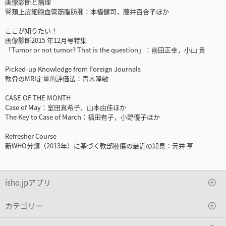
画像診断と病理
腎類上皮細胞血管筋脂肪腫：本橋健司，藤井百合子ほか
ここが知りたい！
画像診断2015 年12月号特集
「Tumor or not tumor? That is the question」：前田正幸，小山 貴
Picked-up Knowledge from Foreign Journals
軟骨のMRI定量的評価法：青木隆敏
CASE OF THE MONTH
Case of May：室田真希子，山本由佳ほか
The Key to Case of March：福田有子，小野優子ほか
Refresher Course
新WHO分類（2013年）に基づく軟部腫瘍の最近の知見：元井 亨
isho.jpアプリ
カテゴリー