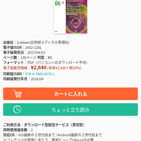
出版社
Gakken(旧学研メディカル秀潤社)
電子版ISSN
2432-1281
電子版発売日
2017/04/03
ページ数
130ページ
判型
B5
フォーマット
PDF（パソコンへのダウンロード不可）
¥2,640
電子版販売価格：
(本体¥2,400＋税10％)
印刷版ISBN
978-4-7809-0078-1
印刷版発行年月
2016/04
カートに入れる
ちょっと立ち読み
ご利用方法
ダウンロード型配信サービス（買切型）
同時使用端末数
2
対応OS
iOS最新の２世代前まで / Android最新の２世代前まで
※コンテンツの使用にあたり、専用ビューアisho.jpが必要