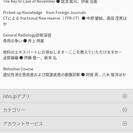
The Key to Case of November ● 成清 紘司，伊東 克能
Picked-up Knowledge from Foreign Journals
CTによる fractional flow reserve（ FFR-CT）● 中原 健裕，奥田 茂男ほ
か
General Radiology診断演習
骨肉の争い ● 井上 明星
他科のエキスパートにお尋ねします－ここを教えていただけますか－
泌尿器編 ● 伊藤 敬一，新本 弘
Refresher Course
遺伝性消化管疾患および関連疾患の画像診断 ● 阿保 斉，八木 俊洋ほか
isho.jpアプリ
カテゴリー
アカウントサービス