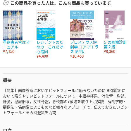
この商品を買った人は、こんな商品も買っています。
重症患者管理マ
レジデントのた
プロメテウス解
足の画像診断
ニュアル
めの これだけ
剖学 コア アトラ
第２版
¥7,150
心電図
ス 第4版
¥8,360
¥4,400
¥10,450
概要
【特集】画像診断においてピットフォールに陥らないために 画像診断に
おいて陥りやすいピットフォールについて，中枢神経系，消化管，胸部，
肝臓，泌尿器系，女性骨盤，骨軟部の7領域を取り上げ解説．解剖学的・
撮像法・偽病変によるものなど様々なアプローチで，伝えておきたいピッ
トフォールとその回避策を力説．
目次