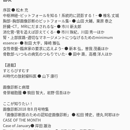
序説 ● 松木 充
中枢神経−ピットフォールを知る！系統的に読影する！− ● 椎名 丈城
胸部−胸部画像診断のピットフォール集− ● 山田 大輔，栗原 泰之
肝臓−CT，MRIにだまされるな− ● 市川 新太郎
消化管−管を追えば診えてくる− ● 市川 珠紀，川田 秀一ほか
腎・上部尿路−適切なマネージメントにつなげるためのminimum
essence− ● 秋田 大宇，陣崎 雅弘
女性骨盤−臨床家の要求に応えよう− ● 新本 弘，曽我 茂義ほか
骨軟部−いつもの病気のつもりでいた− ● 田中 壽，高橋 洋人ほか
【連載】
すとらびすむす
AI時代の放射線科医 ● 山下 康行
画像診断と病理
骨芽細胞腫 ● 駒田 智大，岩野 信吾ほか
ここが知りたい！
画像診断2018 年8 月号特集
「画像診断医のための認知症画像診断」 ● 松田 博史，德丸 阿耶ほか
CASE OF THE MONTH
Case of January● 岸田 雄治