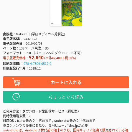
出版社
Gakken(旧学研メディカル秀潤社)
電子版ISSN
2432-1281
電子版発売日
2019/02/26
ページ数
138ページ
判型
B5
フォーマット
PDF（パソコンへのダウンロード不可）
¥2,640
電子版販売価格：
(本体¥2,400＋税10％)
印刷版ISBN
978-4-7809-0512-0
印刷版発行年月
2018/12
カートに入れる
ちょっと立ち読み
ご利用方法
ダウンロード型配信サービス（買切型）
同時使用端末数
2
対応OS
iOS最新の２世代前まで / Android最新の２世代前まで
※コンテンツの使用にあたり、専用ビューアisho.jpが必要
※Androidは、Android２世代前の端末のうち、国内キャリア経由で販売されている端