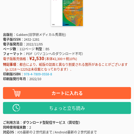
出版社
Gakken(旧学研メディカル秀潤社)
電子版ISSN
2432-1281
電子版発売日
2022/11/05
ページ数
112ページ
判型
B5
フォーマット
PDF（パソコンへのダウンロード不可）
¥2,530
電子版販売価格：
(本体¥2,300＋税10％)
特記事項
都合により，紙版の誌面と異なり割愛される箇所があることがございます
（p.1218 〜1225は未収載となっております）．
印刷版ISBN
978-4-7809-0558-8
印刷版発行年月
2022/10
カートに入れる
ちょっと立ち読み
ご利用方法
ダウンロード型配信サービス（買切型）
同時使用端末数
2
対応OS
iOS最新の２世代前まで / Android最新の２世代前まで