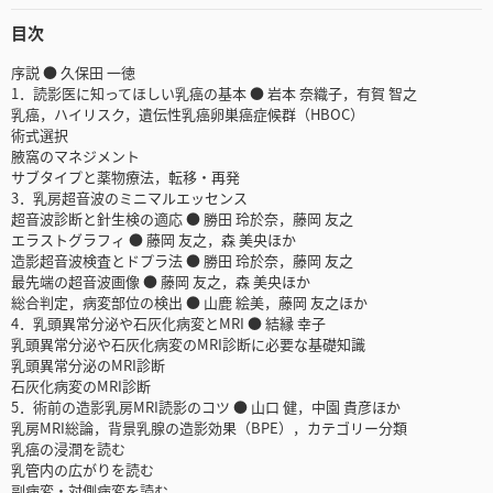
目次
序説 ● 久保田 一徳
1．読影医に知ってほしい乳癌の基本 ● 岩本 奈織子，有賀 智之
乳癌，ハイリスク，遺伝性乳癌卵巣癌症候群（HBOC）
術式選択
腋窩のマネジメント
サブタイプと薬物療法，転移・再発
3．乳房超音波のミニマルエッセンス
超音波診断と針生検の適応 ● 勝田 玲於奈，藤岡 友之
エラストグラフィ ● 藤岡 友之，森 美央ほか
造影超音波検査とドプラ法 ● 勝田 玲於奈，藤岡 友之
最先端の超音波画像 ● 藤岡 友之，森 美央ほか
総合判定，病変部位の検出 ● 山鹿 絵美，藤岡 友之ほか
4．乳頭異常分泌や石灰化病変とMRI ● 結縁 幸子
乳頭異常分泌や石灰化病変のMRI診断に必要な基礎知識
乳頭異常分泌のMRI診断
石灰化病変のMRI診断
5．術前の造影乳房MRI読影のコツ ● 山口 健，中園 貴彦ほか
乳房MRI総論，背景乳腺の造影効果（BPE），カテゴリー分類
乳癌の浸潤を読む
乳管内の広がりを読む
副病変・対側病変を読む