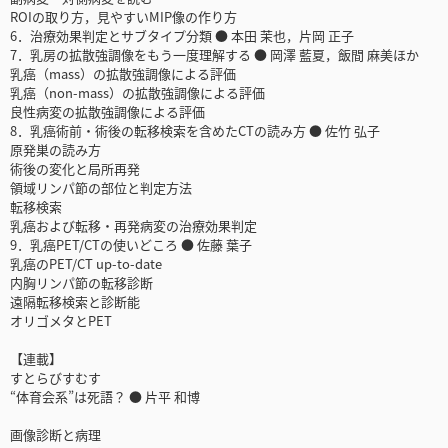
ROIの取り方，見やすいMIP像の作り方
6．治療効果判定とサブタイプ分類 ● 本田 茉也，片岡 正子
7．乳房の拡散強調像をもう一度理解する ● 岡澤 藍夏，飯間 麻美ほか
乳癌（mass）の拡散強調像による評価
乳癌（non-mass）の拡散強調像による評価
良性病変の拡散強調像による評価
8．乳癌術前・術後の転移検索を含めたCTの読み方 ● 佐竹 弘子
原発巣の読み方
術後の変化と局所再発
領域リンパ節の部位と判定方法
転移検索
乳癌および転移・再発病変の治療効果判定
9．乳癌PET/CTの使いどころ ● 佐藤 葉子
乳癌のPET/CT up-to-date
内胸リンパ節の転移診断
遠隔転移検索と診断能
オリゴメタとPET
【連載】
すとらびすむす
“体育会系”は死語？ ● 片平 和博
画像診断と病理