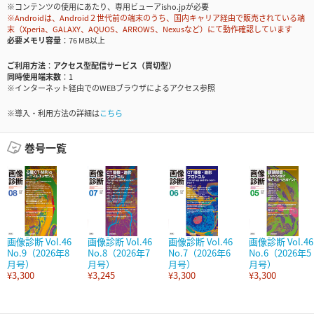
※コンテンツの使用にあたり、専用ビューアisho.jpが必要
※Androidは、Android２世代前の端末のうち、国内キャリア経由で販売されている端
末（Xperia、GALAXY、AQUOS、ARROWS、Nexusなど）にて動作確認しています
必要メモリ容量
76 MB以上
ご利用方法
アクセス型配信サービス（買切型）
同時使用端末数
1
※インターネット経由でのWEBブラウザによるアクセス参照
※導入・利用方法の詳細は
こちら
巻号一覧
画像診断 Vol.46
画像診断 Vol.46
画像診断 Vol.46
画像診断 Vol.46
No.9（2026年8
No.8（2026年7
No.7（2026年6
No.6（2026年5
月号）
月号）
月号）
月号）
¥3,300
¥3,245
¥3,300
¥3,300