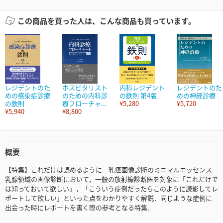
この商品を買った人は、こんな商品も買っています。
レジデントのた
ホスピタリスト
内科レジデント
レジデントのた
めの感染症診療
のための内科診
の鉄則 第4版
めの神経診療
の鉄則
療フローチャ...
¥5,280
¥5,720
¥5,940
¥8,800
概要
【特集】これだけは読めるように―乳癌画像診断のミニマルエッセンス
乳腺領域の画像診断において，一般の放射線診断医を対象に「これだけで
は知っておいて欲しい」，「こういう症例だったらこのように読影してレ
ポートして欲しい」といった点をわかりやすく解説．同じような症例に
出会った時にレポートを書く際の参考となる特集．