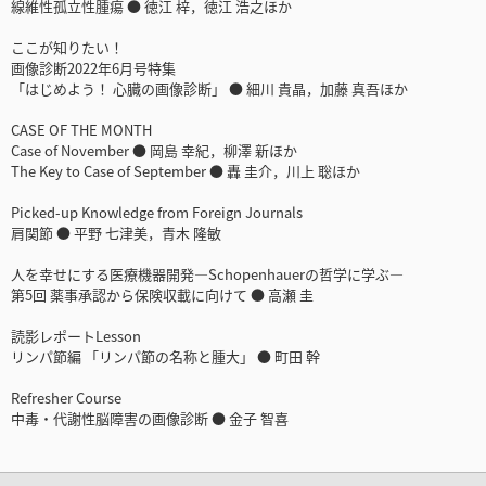
線維性孤立性腫瘍 ● 徳江 梓，徳江 浩之ほか
ここが知りたい！
画像診断2022年6月号特集
「はじめよう！ 心臓の画像診断」 ● 細川 貴晶，加藤 真吾ほか
CASE OF THE MONTH
Case of November ● 岡島 幸紀，柳澤 新ほか
The Key to Case of September ● 轟 圭介，川上 聡ほか
Picked-up Knowledge from Foreign Journals
肩関節 ● 平野 七津美，青木 隆敏
人を幸せにする医療機器開発―Schopenhauerの哲学に学ぶ―
第5回 薬事承認から保険収載に向けて ● 高瀬 圭
読影レポートLesson
リンパ節編 「リンパ節の名称と腫大」 ● 町田 幹
Refresher Course
中毒・代謝性脳障害の画像診断 ● 金子 智喜