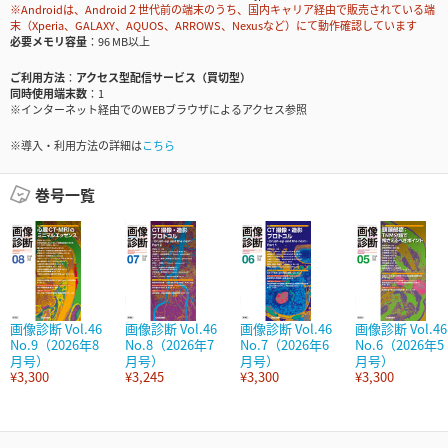
※Androidは、Android２世代前の端末のうち、国内キャリア経由で販売されている端
末（Xperia、GALAXY、AQUOS、ARROWS、Nexusなど）にて動作確認しています
必要メモリ容量
96 MB以上
ご利用方法
アクセス型配信サービス（買切型）
同時使用端末数
1
※インターネット経由でのWEBブラウザによるアクセス参照
※導入・利用方法の詳細は
こちら
巻号一覧
画像診断 Vol.46
画像診断 Vol.46
画像診断 Vol.46
画像診断 Vol.46
No.9（2026年8
No.8（2026年7
No.7（2026年6
No.6（2026年5
月号）
月号）
月号）
月号）
¥3,300
¥3,245
¥3,300
¥3,300