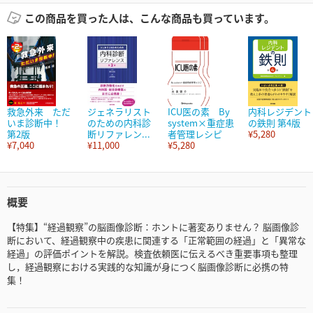
この商品を買った人は、こんな商品も買っています。
救急外来 ただ
ジェネラリスト
ICU医の素 By
内科レジデント
いま診断中！
のための内科診
system×重症患
の鉄則 第4版
第2版
断リファレン...
者管理レシピ
¥5,280
¥7,040
¥11,000
¥5,280
概要
【特集】“経過観察”の脳画像診断：ホントに著変ありません？ 脳画像診
断において、経過観察中の疾患に関連する「正常範囲の経過」と「異常な
経過」の評価ポイントを解説。検査依頼医に伝えるべき重要事項も整理
し，経過観察における実践的な知識が身につく脳画像診断に必携の特
集！