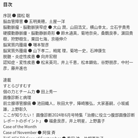
目次
序説 ● 國松 聡
脳血管障害 ● 五明美穂，土屋一洋
脳動脈瘤・脳動脈狭窄症 ● 大山 潤，山田浩文，横山幸太，立石宇貴秀
硬膜動静脈瘻・脳動静脈奇形 ● 鈴木通真，菊地奈央，桑鶴良季，濵田貴
樹，狩野樹生，栗田七海，京極伸介
脳実質内腫瘍 ● 増本智彦
脳実質外腫瘍 ● 山下孝二，栂尾 理，菊地一史，石神康生
脱髄・炎症性疾患 ● 向井宏樹
認知症・変性疾患 ● 松末英司，井上千恵，松本顕佑，谷野朋彦，中村一
彦，藤井進也
連載
すとらびすむす
個の力とチーム力 ● 田上秀一
画像診断と病理
前立腺導管腺癌 ● 池田織人，秋田大宇，陣崎雅弘，大家基嗣，小坂威
雄，上野彰久
ここが知りたい！ 画像診断2024年6月号特集「治療に役立つ腹部画像診断
レポートのポイント」 ● 福倉良彦，井上明星，上野嘉子
Case of the Month
Case of November ● 阿保 斉