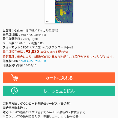
出版社
Gakken(旧学研メディカル秀潤社)
電子版ISBN
978-4-05-988648-8
電子版発売日
2024/10/30
ページ数
120ページ
判型
B5
フォーマット
PDF（パソコンへのダウンロード不可）
¥3,080
電子版販売価格：
(本体¥2,800＋税10％)
特記事項
都合により，紙版の誌面と異なり割愛される箇所があることがございます．
印刷版ISBN
978-4-05-520073-8
印刷版発行年月
2024/10
カートに入れる
ちょっと立ち読み
ご利用方法
ダウンロード型配信サービス（買切型）
同時使用端末数
2
対応OS
iOS最新の２世代前まで / Android最新の２世代前まで
※コンテンツの使用にあたり、専用ビューアisho.jpが必要