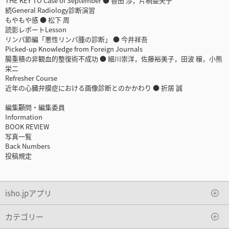
THE KEY TO Case of September ● 香田 渉，片桐亜矢子
続General Radiology診断演習
もやもや感 ● 松下 周
読影レポートLesson
リンパ節編「悪性リンパ腫の診断」 ● 今井祥吾
Picked-up Knowledge from Foreign Journals
腸重積の非観血的整復術不成功 ● 細川崇洋，佐藤裕美子，田波 穣，小熊
栄二
Refresher Course
近年の心臓弁膜症における画像診断とのかかわり ● 折居 誠
編集顧問・編集委員
Information
BOOK REVIEW
写真一覧
Back Numbers
投稿規定
isho.jpアプリ
カテゴリー