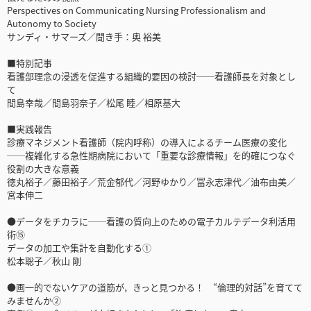
Perspectives on Communicating Nursing Professionalism and
Autonomy to Society
サンディ・サマーズ／聞き手：奥 裕美
■特別記事
看護部理念の浸透を促進する組織的要因の検討──看護師長を対象とし
て
間島幸哉／間島羽奈子／松尾 睦／相原基大
■実践報告
診療マネジメント看護師（院内呼称）の導入によるチーム医療の変化
──複雑化する急性期病院において「重要な診療情報」を的確につなぐ
役割の大きな意義
徳丸裕子／藤田裕子／荒金郁代／河野ゆかり／冨永志津代／油布由美／
宮本伸二
●データをチカラに──看護の質向上のための電子カルテデータ利活用
術⑮
データの加工や集計を自動化する①
松本聡子／秋山 剛
●画一的でないケアの道筋が，きっと見つかる！ “倫理的対話”を育てて
みませんか②