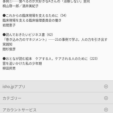
事例①──食べるのが大好きなAさんの「治療しない」意向
桐山啓一郎／酒井美紀子
●これからの臨床現場を支えるために（54）
臨床現場を支える臨床倫理委員会の働き
岩間恵子
●読んでおきたいビジネス書（62）
『巻き込み力のマネジメント』──21の事例で学ぶ，人の力を引き出す
実践知
間杉俊彦
●おとなが読む絵本 ケアする人，ケアされる人のために（223）
雲を追いかけた私の少年期
柳田邦男
isho.jpアプリ
カテゴリー
アカウントサービス