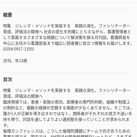
概要
特集 ジレンマ・メソッドを実装する 実践の深化，ファシリテーター
育成，評価法の開発へ 社会の変化を的確にとらえながら、看護管理者と
して直面するさまざまな問題について解決策を探る月刊誌。看護師長を
中心に主任から看護部長まで幅広い読者層に役立つ情報をお届けします。
(ISSN 0917-1355)
月刊、年12冊
目次
特集 ジレンマ・メソッドを実装する 実践の深化，ファシリテーター
育成，評価法の開発へ
臨床現場では，患者・家族の意向，医療者の専門的判断，組織や制度上
の制約など，複数の価値が交錯する場面が少なくありません。そこでは，
誰か1人が正解を導き出すのではなく，関係者がそれぞれの見方や迷いを
持ち寄り，対話を通してよりよい選択肢を探っていくことが求められま
す。
倫理カンファレンスは，こうした倫理的課題にチームで向き合うための
重要な場です。国内では，4分割法や臨床倫理検討シートなど，さまざま