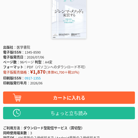
出版社
医学書院
電子版ISSN
1345-8590
電子版発売日
2026/07/06
ページ数
96ページ
判型
A4変
フォーマット
PDF（パソコンへのダウンロード不可）
¥1,870
電子版販売価格：
(本体¥1,700＋税10％)
印刷版ISSN
0917-1355
印刷版発行年月
2026/06
カートに入れる
ちょっと立ち読み
ご利用方法
ダウンロード型配信サービス（買切型）
同時使用端末数
3
対応OS
iOS最新の２世代前まで / Android最新の２世代前まで