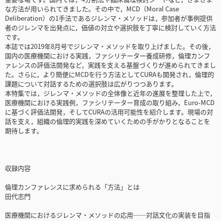
な方法が用いられてきました。その中で，MCD（Moral Case
Deliberation）の1手法であるジレンマ・メソッドは，参加者が事例提供
者のジレンマを出発点に，価値の対立や選択肢を丁寧に検討していく方法
です。
本誌では2019年8月号でジレンマ・メソッドを取り上げました。その後，
国内の医療機関における実践，ファシリテーター養成研修，倫理カンフ
ァレンスの評価法開発など，実践を支える基盤づくりが進められてきまし
た。さらに，より簡便にMCDを行う方法としてCURAも開発され，倫理的
課題について対話するための選択肢は広がりつつあります。
本特集では，ジレンマ・メソッドの全体像と近年の進展を整理した上で，
医療機関における実践例，ファシリテーター育成の取り組み，Euro-MCD
に基づく評価法開発，そしてCURAの活用可能性を紹介します。現場の対
話を支え，組織の倫理的実践を深めていくための手がかりとなることを
期待します。
収録内容
倫理カンファレンスに求められる「方法」とは
田代志門
医療機関におけるジレンマ・メソッドの応用──対話文化の実装を目指