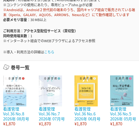
※コンテンツの使用にあたり、専用ビューアisho.jpが必要
※Androidは、Android２世代前の端末のうち、国内キャリア経由で販売されている端
末（Xperia、GALAXY、AQUOS、ARROWS、Nexusなど）にて動作確認しています
必要メモリ容量
30 MB以上
ご利用方法
アクセス型配信サービス（買切型）
同時使用端末数
1
※インターネット経由でのWEBブラウザによるアクセス参照
※導入・利用方法の詳細は
こちら
巻号一覧
看護管理
看護管理
看護管理
看護管理
Vol.36 No.8
Vol.36 No.7
Vol.36 No.6
Vol.36 No.5
2026年 08月号
2026年 07月号
2026年 06月号
2026年 05月号
¥1,870
¥1,870
¥1,870
¥1,870