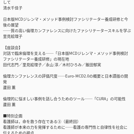
して
清水千佳子
日本版MCDジレンマ・メソッド事例検討ファシリテーター養成研修と今
後の展望
──質の高い倫理カンファレンスに向けたファシリテータースキルを学ぶ
里見絵理子
【座談会】
対話で臨床倫理を支える──「日本版MCDジレンマ・メソッド事例検討
ファシリテーター養成研修」の現在地
田代志門／里見絵理子／永山 淳／木村ひろみ／飯田郁実
倫理カンファレンスの評価尺度──Euro-MCD2.0の概要と日本語版の開
発
蘆田 薫
倫理的に悩ましい事例を話し合うためのツール──「CURA」の可能性
蘆田 薫
■特別企画
看護師は，命を救う存在である③（最終回）
看護師が本来の力を発揮するために──看護の専門性と自律性を社会に
伝えるための視点