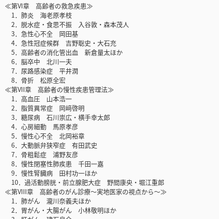
≪第VI章 高齢者の救急疾患≫
1．肺炎 海老原孝枝
2．脱水症・食思不振 入谷敦・森本茂人
3．急性心不全 岡田基
4．急性冠症候群 吉野聡史・大石充
5．高齢者の消化管出血 新倉量太ほか
6．脳卒中 北川一夫
7．尿路感染症 平井潤
8．骨折 松原全宏
≪第VII章 高齢者の慢性疾患管理法≫
1．高血圧 山本浩一
2．脂質異常症 岡﨑啓明
3．糖尿病 石川崇広・横手幸太郎
4．心房細動 馬原孝彦
5．慢性心不全 北岡裕章
6．大動脈弁狭窄症 有田武史
7．骨粗鬆症 浦野友彦
8．慢性閉塞性肺疾患 千田一嘉
9．慢性腎臓病 田村功一ほか
10．過活動膀胱・前立腺肥大症 野間康央・堀江重郎
≪第VIII章 高齢者のがん診療～実地医家の視点から～≫
1．肺がん 瀧川奈義夫ほか
2．胃がん・大腸がん 小林敬明ほか