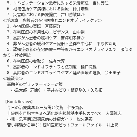
5．リハビリテーション患者に対する栄養療法 吉村芳弘
6．地域包括ケア病棟における医療 仲井培雄
7．災害時における医療提供 古川勝敏ほか
≪第XI章 高齢者の在宅医療とエンドオブライフケア≫
1．在宅医療の実際 斉藤康洋
2．在宅医療の有用性のエビデンス 山中崇
3．高齢がん患者の緩和ケア 吉澤明孝ほか
4．非がん患者の緩和ケア－臓器不全群を中心に 平原佐斗司
5．認知症患者の在宅医療－中等度からエンドオブライフまで 服部ゆ
かり・辻彼南雄
6．在宅医療の看取り 佐々木淳
7．高齢者のエンドオブライフと法制度 樋口範雄
8．高齢者のエンドオブライフケアと延命医療の選択 会田薫子
≪座談会≫
高齢者のポリファーマシー対策
小島太郎（司会）・平井みどり・飯島勝矢・矢吹拓
【Book Review】
今日の治療薬2018－解説と便覧 仁多寅彦
上級医を目指すキミへ消化器内視鏡基本手技のすべて 入澤篤志
小児・思春期1型糖尿病の診療ガイド 松久宗英
苦い経験から学ぶ！緩和医療ピットフォールファイル 井上彰