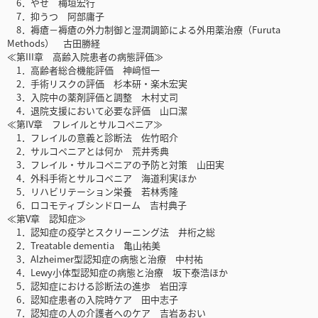
6．やせ 梅垣宏行
7．抑うつ 阿部庸子
8．褥瘡－褥瘡の外力制御と湿潤調節による外用薬治療（Furuta
Methods） 古田勝経
≪第III章 高齢入院患者の病態評価≫
1．高齢者総合機能評価 神﨑恒一
2．手術リスクの評価 杉本研・楽木宏実
3．入院中の薬剤評価と調整 木村丈司
4．退院支援において必要な評価 山口潔
≪第IV章 フレイルとサルコペニア≫
1．フレイルの意義と診断法 佐竹昭介
2．サルコペニアとは何か 荒井秀典
3．フレイル・サルコペニアの予防と対策 山田実
4．外科手術とサルコペニア 海道利実ほか
5．リハビリテーション栄養 若林秀隆
6．ロコモティブシンドローム 吉村典子
≪第V章 認知症≫
1．認知症の疫学とスクリーニング法 井桁之総
2．Treatable dementia 亀山祐美
3．Alzheimer型認知症の病態と治療 中村祐
4．Lewy小体型認知症の病態と治療 坂下泰浩ほか
5．認知症における診断法の進歩 岩田淳
6．認知症患者の入院時ケア 田中志子
7．認知症の人の介護者へのケア 吉岩あおい