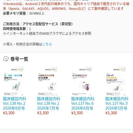
※Androidは、Android２世代前の端末のうち、国内キャリア経由で販売されている端
末（Xperia、GALAXY、AQUOS、ARROWS、Nexusなど）にて動作確認しています
必要メモリ容量
30 MB以上
ご利用方法
アクセス型配信サービス（買切型）
同時使用端末数
1
※インターネット経由でのWEBブラウザによるアクセス参照
※導入・利用方法の詳細は
こちら
巻号一覧
臨床雑誌内科
臨床雑誌内科
臨床雑誌内科
臨床雑誌内科
Vol.138 No.2
Vol.138 No.1
Vol.137 No.6
Vol.137 No.5
2026年8月号
2026年7月号
2026年6月号
2026年5月号
¥3,300
¥3,300
¥3,300
¥3,300