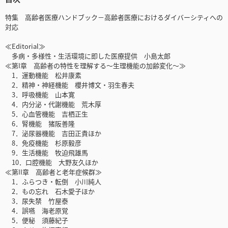
特集 高齢者医療ハンドブック－高齢者医療におけるダイバーシティへの
対応
≪Editorial≫
多病・多様性・生活環境に即した医療提供 小島太郎
≪第I章 高齢者の特性を理解する～生理機能の加齢変化～≫
1．運動機能 松井康素
2．精神・神経機能 櫻井博文・羽生春夫
3．呼吸機能 山本寛
4．内分泌・代謝機能 荒木厚
5．心血管機能 吉栖正生
6．腎機能 猪阪善隆
7．泌尿器機能 吉田正貴ほか
8．免疫機能 杉原毅彦
9．生活機能 牧迫飛雄馬
10．口腔機能 大野友久ほか
≪第II章 高齢者と老年症候群≫
1．ふらつき・転倒 小川純人
2．もの忘れ 石木愛子ほか
3．尿失禁 竹屋泰
4．誤嚥 海老原覚
5．便秘 須藤紀子