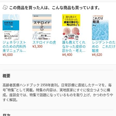
この商品を買った人は、こんな商品も買っています。
ジェネラリスト
ステロイドの虎
誰も教えてくれ
レジデントのた
のための内科外
¥3,300
なかった皮疹の
めの これだけ
来マニュアル...
診かた・考え...
輸液
¥6,600
¥4,400
¥4,620
概要
高齢者医療ハンドブック 1958年創刊。日常診療に直結したテーマを、毎
号"特集"として掲載。特集の内容は、実地医家にすぐに役立つように構
成。座談会では、特集で話題になっているものを取り上げ、かつわかりや
すく解説。
目次