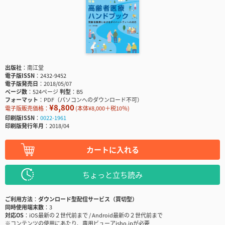
出版社
南江堂
電子版ISSN
2432-9452
電子版発売日
2018/05/07
ページ数
524ページ
判型
B5
フォーマット
PDF（パソコンへのダウンロード不可）
¥8,800
電子版販売価格：
(本体¥8,000＋税10％)
印刷版ISSN
0022-1961
印刷版発行年月
2018/04
カートに入れる
ちょっと立ち読み
ご利用方法
ダウンロード型配信サービス（買切型）
同時使用端末数
3
対応OS
iOS最新の２世代前まで / Android最新の２世代前まで
※コンテンツの使用にあたり、専用ビューアisho.jpが必要