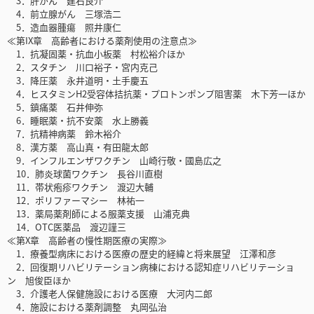
3．肝がん 建石良介
4．前立腺がん 三塚浩二
5．造血器腫瘍 照井康仁
≪第IX章 高齢者における薬剤使用の注意点≫
1．抗凝固薬・抗血小板薬 村松裕介ほか
2．スタチン 川口裕子・宮内克己
3．降圧薬 永井道明・土手慶五
4．ヒスタミンH2受容体拮抗薬・プロトンポンプ阻害薬 木下芳一ほか
5．鎮痛薬 石井伸弥
6．睡眠薬・抗不安薬 水上勝義
7．抗精神病薬 鈴木裕介
8．漢方薬 高山真・有田龍太郎
9．インフルエンザワクチン 山崎行敬・國島広之
10．肺炎球菌ワクチン 長谷川直樹
11．帯状疱疹ワクチン 渡辺大輔
12．ポリファーマシー 林祐一
13．薬局薬剤師による服薬支援 山浦克典
14．OTC医薬品 渡辺謹三
≪第X章 高齢者の慢性期医療の実際≫
1．療養型病床における医療の歴史的経緯と将来展望 江澤和彦
2．回復期リハビリテーション病棟における認知症リハビリテーショ
ン 旭俊臣ほか
3．介護老人保健施設における医療 大河内二郎
4．施設における薬剤調整 丸岡弘治