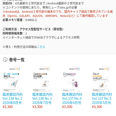
対応OS
iOS最新の２世代前まで / Android最新の２世代前まで
※コンテンツの使用にあたり、専用ビューアisho.jpが必要
※Androidは、Android２世代前の端末のうち、国内キャリア経由で販売されている端
末（Xperia、GALAXY、AQUOS、ARROWS、Nexusなど）にて動作確認しています
必要メモリ容量
6 MB以上
ご利用方法
アクセス型配信サービス（買切型）
同時使用端末数
1
※インターネット経由でのWEBブラウザによるアクセス参照
※導入・利用方法の詳細は
こちら
巻号一覧
臨床雑誌内科
臨床雑誌内科
臨床雑誌内科
臨床雑誌内科
Vol.138 No.2
Vol.138 No.1
Vol.137 No.6
Vol.137 No.5
2026年8月号
2026年7月号
2026年6月号
2026年5月号
¥3,300
¥3,300
¥3,300
¥3,300