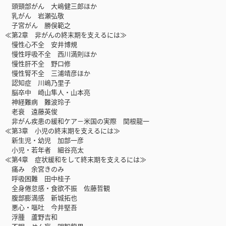
頭頸部がん 大嶋健三郎ほか
乳がん 岩瀬弘敬
子宮がん 勝俣範之
≪第2章 非がんの終末期を支えるには≫
慢性心不全 安井博規
慢性呼吸不全 西川満則ほか
慢性肝不全 野口修
慢性腎不全 三浦靖彦ほか
認知症 川嶋乃里子
脳卒中 崎山隼人・山本亮
神経難病 難波玲子
老衰 遠藤英俊
非がん疾患の緩和ケア－米国の実際 関根龍一
≪第3章 小児の終末期を支えるには≫
新生児・幼児 加部一彦
小児・若年者 細谷亮太
≪第4章 症状緩和をして終末期を支えるには≫
痛み 余宮きのみ
呼吸困難 田中桂子
全身倦怠感・食欲不振 佐藤哲観
腹部膨満感 新城拓也
悪心・嘔吐 今井堅吾
浮腫 蘆野吉和