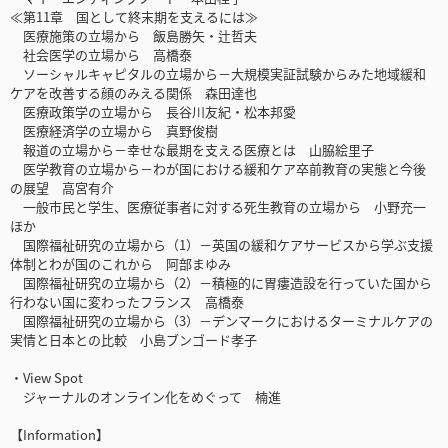
≪第11章 国として終末期を支えるには≫
医療施策の立場から 飯島勝矢・辻哲夫
社会医学の立場から 高橋泰
ソーシャルキャピタルの立場から－大規模実証試験からみた地域緩和
ケアを改善する顔のみえる関係 森田達也
医療政策学の立場から 長谷川友紀・松本邦愛
医療経済学の立場から 真野俊樹
報道の立場から－幸せな最期を支える医療とは 山脇絵里子
医学教育の立場から－わが国における緩和ケア卒前教育の実態と今後
の展望 高宮有介
一般市民と学生、医療従事者に対する死生教育の立場から 小野充一
ほか
国際福祉研究の立場から（1）－英国の緩和ケアサービスから学ぶ支援
体制とわが国のこれから 阿部まゆみ
国際福祉研究の立場から（2）－積極的に胃瘻造設を行っていた国から
行わない国に変わったフランス 高橋泰
国際福祉研究の立場から（3）－デンマークにおけるターミナルケアの
実情と日本との比較 小島ブンゴード孝子
・View Spot
ジャーナルのオンライン化をめぐって 楠進
【Information】