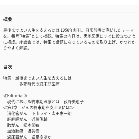
概要
最後までよい人生を支えるには 1958年創刊。日常診療に直結したテーマ
を、毎号"特集"として掲載。特集の内容は、実地医家にすぐに役立つよう
に構成。座談会では、特集で話題になっているものを取り上げ、かつわか
りやすく解説。
目次
特集 最後までよい人生を支えるには
－多死時代の終末期医療
≪Editorial≫
現代における終末期医療とは 荻野美恵子
≪第1章 がんの終末期を支えるには≫
消化管がん 下山ライ・太田惠一朗
肝胆膵がん 近藤俊輔
肺がん 松本武敏
血液腫瘍 坂巻壽
泌尿器がん 堀夏樹ほか