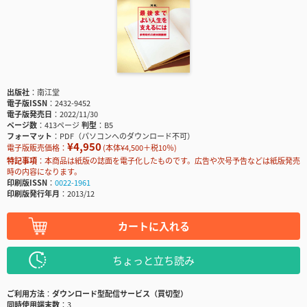
出版社
南江堂
電子版ISSN
2432-9452
電子版発売日
2022/11/30
ページ数
413ページ
判型
B5
フォーマット
PDF（パソコンへのダウンロード不可）
¥4,950
電子版販売価格：
(本体¥4,500＋税10％)
特記事項
本商品は紙版の誌面を電子化したものです。広告や次号予告などは紙版発売
時の内容になります。
印刷版ISSN
0022-1961
印刷版発行年月
2013/12
カートに入れる
ちょっと立ち読み
ご利用方法
ダウンロード型配信サービス（買切型）
同時使用端末数
3