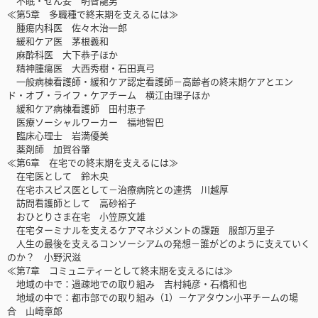
不眠・せん妄 明智龍男
≪第5章 多職種で終末期を支えるには≫
腫瘍内科医 佐々木治一郎
緩和ケア医 茅根義和
麻酔科医 大下恭子ほか
精神腫瘍医 大西秀樹・石田真弓
一般病棟看護師・緩和ケア認定看護師－高齢者の終末期ケアとエン
ド・オブ・ライフ・ケアチーム 横江由理子ほか
緩和ケア病棟看護師 田村恵子
医療ソーシャルワーカー 福地智巴
臨床心理士 岩満優美
薬剤師 加賀谷肇
≪第6章 在宅での終末期を支えるには≫
在宅医として 鈴木央
在宅ホスピス医として－治療病院との連携 川越厚
訪問看護師として 高砂裕子
おひとりさま在宅 小笠原文雄
在宅ターミナルを支えるケアマネジメントの課題 服部万里子
人生の最後を支えるコンソーシアムの発想－誰がどのように支えていく
のか？ 小野沢滋
≪第7章 コミュニティーとして終末期を支えるには≫
地域の中で：過疎地での取り組み 吉村純彦・石橋和也
地域の中で：都市部での取り組み（1）－ケアタウン小平チームの場
合 山崎章郎