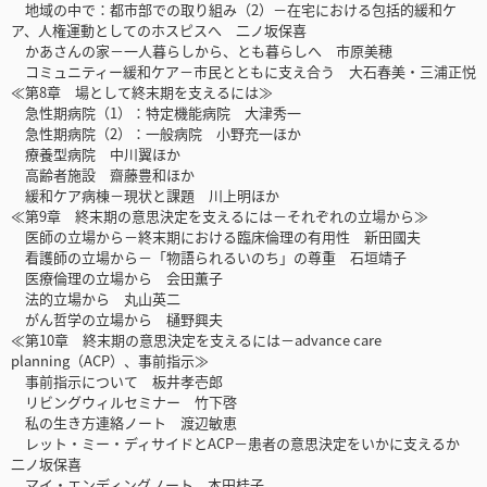
地域の中で：都市部での取り組み（2）－在宅における包括的緩和ケ
ア、人権運動としてのホスピスへ 二ノ坂保喜
かあさんの家－一人暮らしから、とも暮らしへ 市原美穂
コミュニティー緩和ケア－市民とともに支え合う 大石春美・三浦正悦
≪第8章 場として終末期を支えるには≫
急性期病院（1）：特定機能病院 大津秀一
急性期病院（2）：一般病院 小野充一ほか
療養型病院 中川翼ほか
高齢者施設 齋藤豊和ほか
緩和ケア病棟－現状と課題 川上明ほか
≪第9章 終末期の意思決定を支えるには－それぞれの立場から≫
医師の立場から－終末期における臨床倫理の有用性 新田國夫
看護師の立場から－「物語られるいのち」の尊重 石垣靖子
医療倫理の立場から 会田薫子
法的立場から 丸山英二
がん哲学の立場から 樋野興夫
≪第10章 終末期の意思決定を支えるには－advance care
planning（ACP）、事前指示≫
事前指示について 板井孝壱郎
リビングウィルセミナー 竹下啓
私の生き方連絡ノート 渡辺敏恵
レット・ミー・ディサイドとACP－患者の意思決定をいかに支えるか
二ノ坂保喜
マイ・エンディングノート 本田桂子