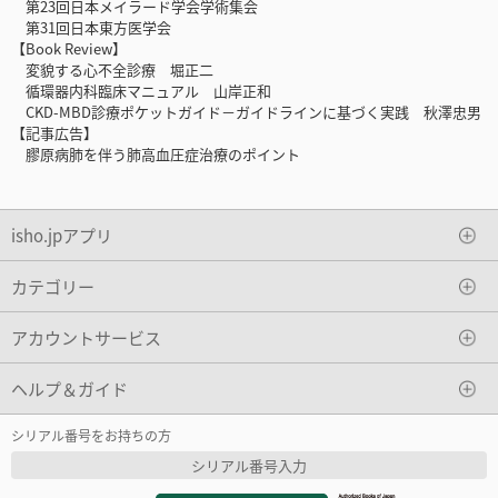
第23回日本メイラード学会学術集会
第31回日本東方医学会
【Book Review】
変貌する心不全診療 堀正二
循環器内科臨床マニュアル 山岸正和
CKD-MBD診療ポケットガイド－ガイドラインに基づく実践 秋澤忠男
【記事広告】
膠原病肺を伴う肺高血圧症治療のポイント
isho.jpアプリ
カテゴリー
アカウントサービス
ヘルプ＆ガイド
シリアル番号をお持ちの方
シリアル番号入力