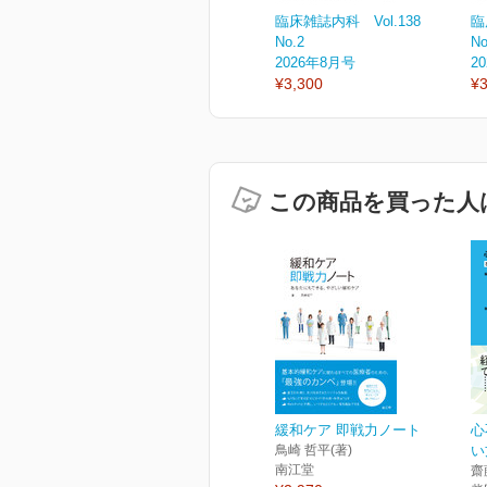
臨床雑誌内科 Vol.138
臨
No.2
No
2026年8月号
2
¥3,300
¥3
この商品を買った人
緩和ケア 即戦力ノート
心
鳥崎 哲平(著)
い
南江堂
齋