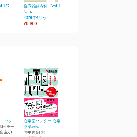
.137
臨床雑誌内科 Vol.137
臨床雑誌内科 Vol.137
臨
No.4
No.3
N
2026年4月号
2026年3月号
2
¥9,900
¥3,300
¥
クニック
心電図ハンター 心電図×非
孫田 惠一
循環器医
編集協力)
増井 伸高(著)