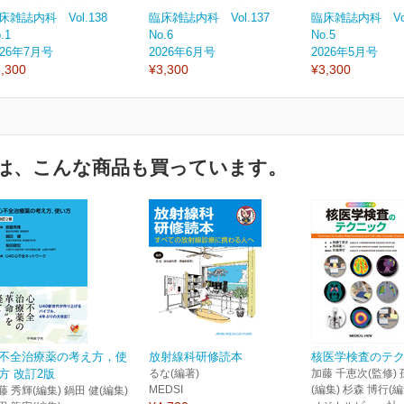
床雑誌内科 Vol.138
臨床雑誌内科 Vol.137
臨床雑誌内科 Vol
.1
No.6
No.5
026年7月号
2026年6月号
2026年5月号
,300
¥3,300
¥3,300
は、こんな商品も買っています。
不全治療薬の考え方，使
放射線科研修読本
核医学検査のテ
方 改訂2版
るな(編著)
加藤 千恵次(監修) 
MEDSI
(編集) 杉森 博行(
藤 秀輝(編集) 鍋田 健(編集)