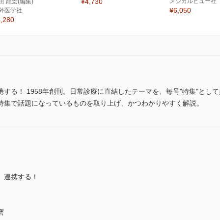
¥4,730
メジカルビュー社
田 龍宏(編集)
¥6,050
外医学社
,280
する！ 1958年創刊。日常診療に直結したテーマを、毎号"特集"とし
特集で話題になっているものを取り上げ、かつわかりやすく解説。
 連携する！
磨