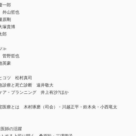
慶一郎
 外山哲也
榎原剛
大塚貴博
太郎
ツ≫
 菅野哲也
地英豪
とコツ 松村真司
急診療と死亡診断 遠井敬大
ア・プランニング 井上有沙?ほか
医療とは 木村琢磨（司会）・川越正平・鈴木央・小西竜太
性医師の活躍