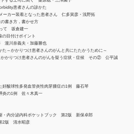
トする上司に聞く 桑原聡・三澤園子
bidity患者さんの診かた
メーカー装着となった患者さん 仁多寅彦・浅野拓
文の書き方，書かせ方
って 坂倉建一
線の目付けポイント
 瀧川奈義夫・加藤勝也
かた～かかりつけ患者さんのがんと共にたたかうために～
かかりつけ患者さんのがんを疑う症状・症候 その② 公平誠
好酸球性多発血管炎性肉芽腫症の1例 藤石琴
炎の1例 佐々木真一
・内分泌内科ポケットブック 第2版 新保卓郎
2版 清水昭彦