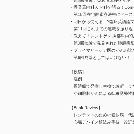
第6回活躍する女性医師をサポー
・呼吸器内科Ｘ○○科で語る！Comor
第15回在宅酸素療法中にペース
・明日から使える！?臨床英語論
第11回これまでの連載を振り返
・教えて！レントゲン 胸部単純X
第9回検診で発見された肺腫瘤影
・プライマリーケア医のがんの診
第6回見落としてはいけない！ 
［投稿］
・症例
胃潰瘍で発症し生検で診断しえた
小細胞肺がんによる転移誘発性膵
【Book Review】
レジデントのための糖尿病・代謝
心臓デバイス植込み手技 改訂第