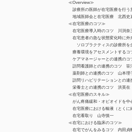
≪Overview≫
診療所の医師が在宅医療を行う
地域医師会と在宅医療 北西史
≪在宅医療のコツ≫
在宅医療導入時のコツ 川渕奈
在宅患者の急な状態変化時に外来
ソロプラクティスの診療所を
療養環境をアセスメントするコ
ケアマネージャーとの連携のコ
訪問看護師との連携のコツ 笹
薬剤師との連携のコツ 山本理
訪問リハビリテーションとの連
栄養士との連携のコツ 洪英在
≪在宅医療のスキル≫
がん疼痛緩和・オピオイドを中
在宅医療における輸液（とくに
在宅看取り 山寺慎一
≪在宅における臨床のコツ≫
在宅でがんをみるコツ 内田貞