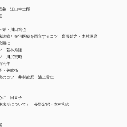
意義 江口幸士郎
直
三栄・川口篤也
診療と在宅医療を両立するコツ 齋藤雄之・木村琢磨
念頭に
ツ 若林秀隆
ツ 川尻宏昭
沼宏年
子・矢吹拓
携のコツ 井村龍麿・浦上貴仁
心に 田直子
終末期について） 長野宏昭・本村和久
輔