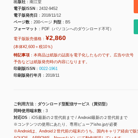
出版社
南江堂
電子版ISSN
2432-9452
電子版発売日
2018/11/12
ページ数
200ページ
判型
B5
フォーマット
PDF（パソコンへのダウンロード不可）
¥2,860
電子版販売価格：
(本体¥2,600＋税10％)
特記事項
本商品は紙版の誌面を電子化したものです。広告や次号
予告などは紙版発売時の内容になります。
印刷版ISSN
0022-1961
印刷版発行年月
2018/11
ご利用方法
ダウンロード型配信サービス（買切型）
同時使用端末数
3
対応OS
iOS最新の２世代前まで / Android最新の２世代前まで
※コンテンツの使用にあたり、専用ビューアisho.jpが必要
※Androidは、Android２世代前の端末のうち、国内キャリア経由で販
AQUOS、ARROWS、Nexusなど）にて動作確認しています