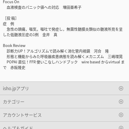
Focus On
血液検査のパニック値への対応 増田亜希子
［投 稿］
症 例
急性の頭痛，嘔気，嘔吐で発症し，無菌性髄膜炎類似の髄液所見を呈
した低髄液圧症の1例 金井 真
Book Review
診断力UP！アルゴリズムで読み解く消化管内視鏡 河合 隆
形態と機能からみた呼吸器疾患病態を読み解くメカニズム 三嶋理晃
POPAI 直伝！FFR 使いこなしハンドブック wire based からvirtual ま
で 赤阪隆史
isho.jpアプリ
カテゴリー
アカウントサービス
ヘルプ＆ガイド