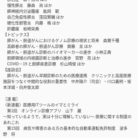
慢性膵炎 藤森 尚 ほか
膵神経内分泌腫瘍 肱岡 範
自己免疫性膵炎 窪田賢輔 ほか
硬化性胆管炎 内藤 格 ほか
肝膿瘍 岩崎栄典
【トピックス】
膵がん・胆道がんにおけるゲノム診療の現状と将来 森實千種
高齢者の膵がん・胆道がん診療 齋藤 圭 ほか
膵がん・胆道がん診断のバイオマーカーの進歩 小林正典
胆膵領域の内視鏡診断と治療の進歩 宮野 亮 ほか
COVID－19 と胆膵疾患診療 杉山晴俊 ほか
【座談会】
膵がん・胆道がん早期診断のための医療連携 クリニックと高度医療
施設をつなぐ中間的な役割の重要性 中井陽介（司会）・川口義明・坂
本洋城・向井俊太郎
［連 載］
〈新連載〉医療用ITツールのイマとミライ
第1回 オンライン診療アプリ 山下 巌
～知っているようで，実は十分に理解していない～ 医療に関する制度の
あれこれ
第15回 病気や障害のある方の基本的な自動車運転免許制度 波多
野 将