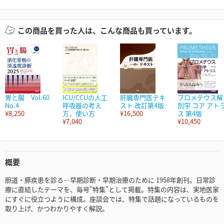
この商品を買った人は、こんな商品も買っています。
胃と腸 Vol.60
ICU/CCUの人工
肝臓専門医テキ
プロメテウス解
No.4
呼吸器の考え
スト 改訂第4版
剖学 コア アト
¥8,250
方，使い方
¥16,500
ス 第4版
¥7,040
¥10,450
概要
胆道・膵疾患を診る―早期診断・早期治療のために 1958年創刊。日常診
療に直結したテーマを、毎号"特集"として掲載。特集の内容は、実地医家
にすぐに役立つように構成。座談会では、特集で話題になっているものを
取り上げ、かつわかりやすく解説。