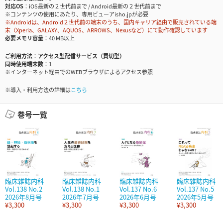
対応OS
iOS最新の２世代前まで / Android最新の２世代前まで
※コンテンツの使用にあたり、専用ビューアisho.jpが必要
※Androidは、Android２世代前の端末のうち、国内キャリア経由で販売されている端
末（Xperia、GALAXY、AQUOS、ARROWS、Nexusなど）にて動作確認しています
必要メモリ容量
40 MB以上
ご利用方法
アクセス型配信サービス（買切型）
同時使用端末数
1
※インターネット経由でのWEBブラウザによるアクセス参照
※導入・利用方法の詳細は
こちら
巻号一覧
臨床雑誌内科
臨床雑誌内科
臨床雑誌内科
臨床雑誌内科
Vol.138 No.2
Vol.138 No.1
Vol.137 No.6
Vol.137 No.5
2026年8月号
2026年7月号
2026年6月号
2026年5月号
¥3,300
¥3,300
¥3,300
¥3,300