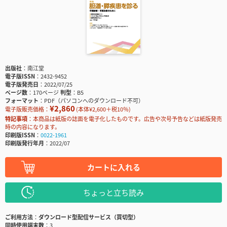
出版社
南江堂
電子版ISSN
2432-9452
電子版発売日
2022/07/25
ページ数
170ページ
判型
B5
フォーマット
PDF（パソコンへのダウンロード不可）
¥2,860
電子版販売価格：
(本体¥2,600＋税10％)
特記事項
本商品は紙版の誌面を電子化したものです。広告や次号予告などは紙版発売
時の内容になります。
印刷版ISSN
0022-1961
印刷版発行年月
2022/07
カートに入れる
ちょっと立ち読み
ご利用方法
ダウンロード型配信サービス（買切型）
同時使用端末数
3