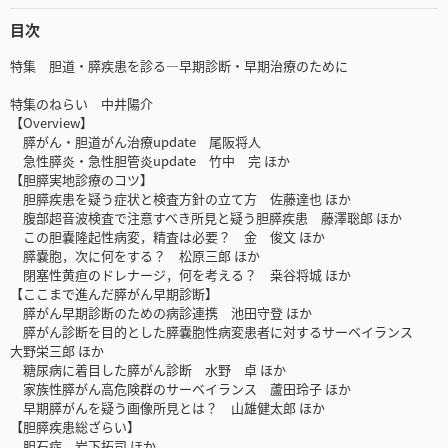
目次
特集 胆道・膵疾患を診る―早期診断・早期治療のために
特集のねらい 中井陽介
【Overview】
膵がん・胆道がん治療update 尾阪将人
急性膵炎・急性胆管炎update 竹中 完 ほか
【胆膵実地診療のコツ】
胆膵疾患を疑う症状と検査方針の立て方 佐藤達也 ほか
腹部超音波検査で注意すべき所見と疑う胆膵疾患 藤澤聡郎 ほか
この胆嚢隆起性病変，精査は必要？ 金 俊文 ほか
膵嚢胞，次に何をする？ 松原三郎 ほか
閉塞性黄疸のドレナージ，何を考える？ 桒谷将城 ほか
【ここまで進んだ膵がん早期診断】
膵がん早期診断のための病診連携 池田守登 ほか
膵がん診断を目的とした膵嚢胞性病変患者に対するサーベイランス
大野栄三郎 ほか
糖尿病に着目した膵がん診断 水野 卓 ほか
家族性膵がん高危険群のサーベイランス 蘆田玲子 ほか
早期膵がんを疑う画像所見とは？ 山雄健太郎 ほか
【胆膵疾患総ざらい】
胆石症 岩下拓司 ほか