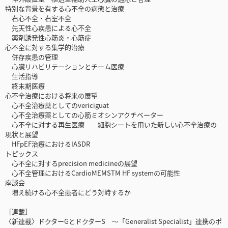
特別な背景を有する心不全の病態と治療
右心不全・右室不全
先天性心疾患による心不全
薬剤誘発性心筋炎・心筋症
心不全に対する集学的治療
併存疾患の管理
心臓リハビリテーションとチーム医療
生活指導
終末期医療
心不全治療における将来の展望
心不全治療薬としてのvericiguat
心不全治療薬としての心筋ミオシンアクチベーター
心不全に対する再生医療 細胞シートを用いた新しい心不全治療の
現状と展望
HFpEF治療におけるIASDR
トピックス
心不全に対するprecision medicineの展望
心不全管理におけるCardioMEMSTM HF systemの可能性
座談会
増え続ける心不全患者にどう対峙するか
［連載］
〈新連載〉ドクターGとドクターS ～「Generalist Specialist」連携のポ