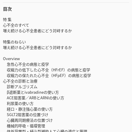
目次
特 集
心不全のすべて
増え続ける心不全患者にどう対峙するか
特集のねらい
増え続ける心不全患者にどう対峙するか
Overview
急性心不全の病態と疫学
収縮力の低下した心不全（HFrEF）の病態と疫学
収縮力の保たれた心不全（HFpEF）の病態と疫学
心不全の診断と治療
診断アルゴリズム
β遮断薬とivabradineの使い方
ACE阻害薬／ARBとARNIの使い方
利尿薬の使い方
経口・静注強心薬の使い方
SGLT2阻害薬の位置づけ
心臓再同期療法の位置づけ
機械的呼吸・循環管理
体外設置型・植込型補助人工心臓の適応と管理