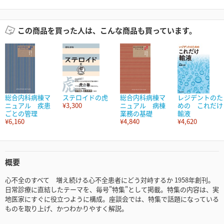
この商品を買った人は、こんな商品も買っています。
総合内科病棟マ
ステロイドの虎
総合内科病棟マ
レジデントのた
ニュアル 疾患
¥3,300
ニュアル 病棟
めの これだけ
ごとの管理
業務の基礎
輸液
¥6,160
¥4,840
¥4,620
概要
心不全のすべて 増え続ける心不全患者にどう対峙するか 1958年創刊。
日常診療に直結したテーマを、毎号"特集"として掲載。特集の内容は、実
地医家にすぐに役立つように構成。座談会では、特集で話題になっている
ものを取り上げ、かつわかりやすく解説。