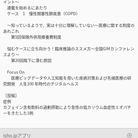
イント～
連載を始めるにあたり
ケース 1 慢性閉塞性肺疾患（COPD）
～知っているようで，実は十分に理解していない～医療に関する制度の
あれこれ
第5回保険外併用療養費制度
悩むケースに立ち向かう！臨床推論のススメ方～全国GIMカンファレン
スより～
第20回階下に潜む原因
Focus On
医療ビッグデータや人工知能を用いた疾病対策および先端医療の研
究開発 人生100 年時代のデジタルヘルス
［投稿］
症例
カフェイン含有飲料の過剰摂取により急性の低カリウム血症性ミオパチ
ーをきたした1例
isho.jpアプリ