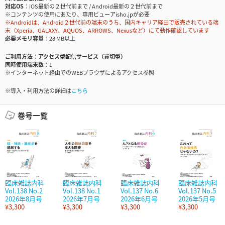
対応OS
iOS最新の２世代前まで / Android最新の２世代前まで
※コンテンツの使用にあたり、専用ビューアisho.jpが必要
※Androidは、Android２世代前の端末のうち、国内キャリア経由で販売されている端
末（Xperia、GALAXY、AQUOS、ARROWS、Nexusなど）にて動作確認しています
必要メモリ容量
28 MB以上
ご利用方法
アクセス型配信サービス（買切型）
同時使用端末数
1
※インターネット経由でのWEBブラウザによるアクセス参照
※導入・利用方法の詳細は
こちら
巻号一覧
臨床雑誌内科
臨床雑誌内科
臨床雑誌内科
臨床雑誌内科
Vol.138 No.2
Vol.138 No.1
Vol.137 No.6
Vol.137 No.5
2026年8月号
2026年7月号
2026年6月号
2026年5月号
¥3,300
¥3,300
¥3,300
¥3,300