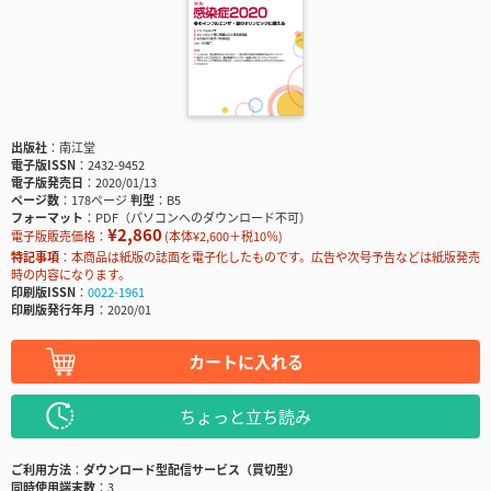
出版社
南江堂
電子版ISSN
2432-9452
電子版発売日
2020/01/13
ページ数
178ページ
判型
B5
フォーマット
PDF（パソコンへのダウンロード不可）
¥2,860
電子版販売価格：
(本体¥2,600＋税10％)
特記事項
本商品は紙版の誌面を電子化したものです。広告や次号予告などは紙版発売
時の内容になります。
印刷版ISSN
0022-1961
印刷版発行年月
2020/01
カートに入れる
ちょっと立ち読み
ご利用方法
ダウンロード型配信サービス（買切型）
同時使用端末数
3