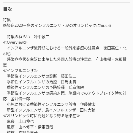
目次
特集
感染症2020－冬のインフルエンザ・夏のオリンピックに備える
特集のねらい 冲中敬二
≪Overview≫
インフルエンザ流行期における一般外来診療の注意点 徳田嘉仁・北
和也
感染症症状を主訴に来院した外国人診療の注意点 守山祐樹・忽那賢
志
≪インフルエンザ≫
季節性インフルエンザの診断 藤田浩二
季節性インフルエンザの治療 日馬由貴
季節性インフルエンザの予防接種 氏家無限
季節性インフルエンザの感染対策，施設内でのアウトブレイク時の対
応 金井信一郎
小児における季節性インフルエンザ診療 伊藤健太
新型インフルエンザ，鳥インフルエンザ 田村大輔
≪オリンピック時に問題となり得る感染症≫
麻疹 上山伸也
風疹 山本修平・伊東直哉
結核 森野英里子