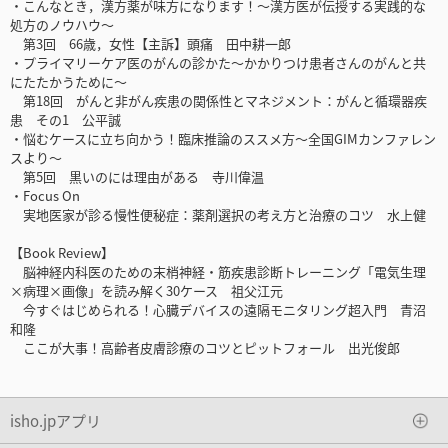
・こんなとき，漢方薬が味方になります！～漢方医が伝授する実践的な
処方のノウハウ～
第3回 66歳，女性【主訴】頭痛 田中耕一郎
・プライマリーケア医のがんの診かた～かかりつけ患者さんのがんと共
にたたかうために～
第18回 がんと非がん疾患の関係性とマネジメント：がんと循環器疾
患 その1 公平誠
・悩むケースに立ち向かう！臨床推論のススメ方～全国GIMカンファレン
スより～
第5回 黒いのには理由がある 寺川偉温
・Focus On
実地医家が診る慢性便秘症：薬剤選択の考え方と治療のコツ 水上健
【Book Review】
脳神経内科医のための末梢神経・筋疾患診断トレーニング「電気生理
×病理×画像」を読み解く30ケース 祖父江元
今すぐはじめられる！心臓デバイスの遠隔モニタリング超入門 青沼
和隆
ここが大事！高齢者皮膚診療のコツとピットフォール 出光俊郎
isho.jpアプリ