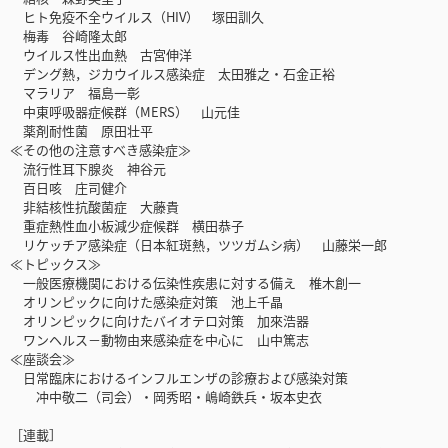
ヒト免疫不全ウイルス（HIV） 塚田訓久
梅毒 谷崎隆太郎
ウイルス性出血熱 古宮伸洋
デング熱，ジカウイルス感染症 太田雅之・石金正裕
マラリア 福島一彰
中東呼吸器症候群（MERS） 山元佳
薬剤耐性菌 原田壮平
≪その他の注意すべき感染症≫
流行性耳下腺炎 神谷元
百日咳 庄司健介
非結核性抗酸菌症 大藤貴
重症熱性血小板減少症候群 横田恭子
リケッチア感染症（日本紅斑熱，ツツガムシ病） 山藤栄一郎
≪トピックス≫
一般医療機関における伝染性疾患に対する備え 椎木創一
オリンピックに向けた感染症対策 池上千晶
オリンピックに向けたバイオテロ対策 加來浩器
ワンヘルス－動物由来感染症を中心に 山中篤志
≪座談会≫
日常臨床におけるインフルエンザの診療および感染対策
冲中敬二（司会）・岡秀昭・嶋崎鉄兵・坂本史衣
［連載］