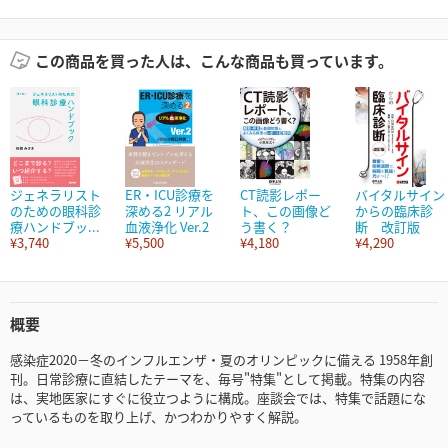
この商品を買った人は、こんな商品も買っています。
ジェネラリスト
ER・ICU診療を
CT読影レポー
バイタルサイン
のための眼科診
深める2 リアル
ト、この画像ど
からの臨床診
療ハンドブッ...
血液浄化 Ver.2
う書く？
断 改訂版
¥3,740
¥5,500
¥4,180
¥4,290
概要
感染症2020－冬のインフルエンザ・夏のオリンピックに備える 1958年創
刊。日常診療に直結したテーマを、毎号"特集"として掲載。特集の内容
は、実地医家にすぐに役立つように構成。座談会では、特集で話題にな
っているものを取り上げ、かつわかりやすく解説。