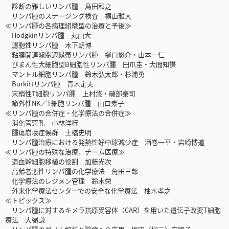
診断の難しいリンパ腫 島田和之
リンパ腫のステージング検査 横山雅大
≪リンパ腫の各病理組織型の治療と予後≫
Hodgkinリンパ腫 丸山大
濾胞性リンパ腫 木下朝博
粘膜関連濾胞辺縁帯リンパ腫 樋口悠介・山本一仁
びまん性大細胞型B細胞性リンパ腫 田爪圭・大間知謙
マントル細胞リンパ腫 鈴木弘太郎・杉浦勇
Burkittリンパ腫 青木定夫
末梢性T細胞リンパ腫 上村悠・磯部泰司
節外性NK／T細胞リンパ腫 山口素子
≪リンパ腫の合併症・化学療法の合併症≫
消化管穿孔 小林洋行
腫瘍崩壊症候群 土橋史明
リンパ腫治療における発熱性好中球減少症 酒巻一平・岩崎博道
≪リンパ腫の特殊な治療，チーム医療≫
造血幹細胞移植の役割 加藤光次
高齢者悪性リンパ腫の化学療法 角田三郎
化学療法のレジメン管理 鈴木栄
外来化学療法センターでの安全な化学療法 柚木孝之
≪トピックス≫
リンパ腫に対するキメラ抗原受容体（CAR）を用いた遺伝子改変T細胞
療法 大嶺謙