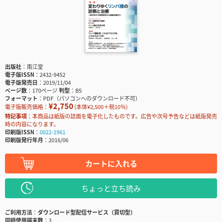
出版社
南江堂
電子版ISSN
2432-9452
電子版発売日
2019/11/04
ページ数
170ページ
判型
B5
フォーマット
PDF（パソコンへのダウンロード不可）
¥2,750
電子版販売価格：
(本体¥2,500＋税10％)
特記事項
本商品は紙版の誌面を電子化したものです。広告や次号予告などは紙版発売
時の内容になります。
印刷版ISSN
0022-1961
印刷版発行年月
2016/06
カートに入れる
ちょっと立ち読み
ご利用方法
ダウンロード型配信サービス（買切型）
同時使用端末数
3