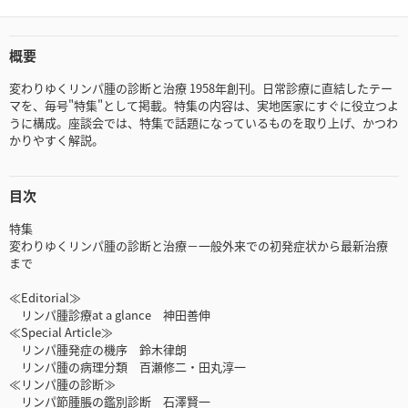
概要
変わりゆくリンパ腫の診断と治療 1958年創刊。日常診療に直結したテー
マを、毎号"特集"として掲載。特集の内容は、実地医家にすぐに役立つよ
うに構成。座談会では、特集で話題になっているものを取り上げ、かつわ
かりやすく解説。
目次
特集
変わりゆくリンパ腫の診断と治療－一般外来での初発症状から最新治療
まで
≪Editorial≫
リンパ腫診療at a glance 神田善伸
≪Special Article≫
リンパ腫発症の機序 鈴木律朗
リンパ腫の病理分類 百瀬修二・田丸淳一
≪リンパ腫の診断≫
リンパ節腫脹の鑑別診断 石澤賢一