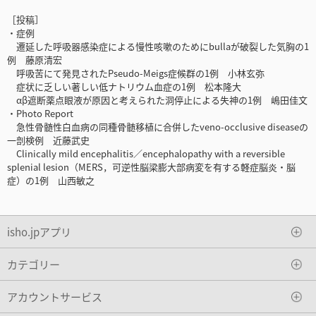
［投稿］
・症例
遷延した呼吸器感染症による慢性咳嗽のためにbullaが破裂した気胸の1
例 藤原清宏
呼吸苦にて発見されたPseudo-Meigs症候群の1例 小林玄弥
症状に乏しい著しい低ナトリウム血症の1例 松本隆大
αβ遮断薬点眼液が原因と考えられた洞停止による失神の1例 嶋田佳文
・Photo Report
急性骨髄性白血病の同種骨髄移植に合併したveno-occlusive diseaseの
一剖検例 近藤武史
Clinically mild encephalitis／encephalopathy with a reversible
splenial lesion（MERS，可逆性脳梁膨大部病変を有する軽症脳炎・脳
症）の1例 山西敏之
isho.jpアプリ
カテゴリー
アカウントサービス