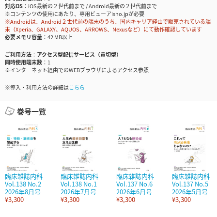
対応OS
iOS最新の２世代前まで / Android最新の２世代前まで
※コンテンツの使用にあたり、専用ビューアisho.jpが必要
※Androidは、Android２世代前の端末のうち、国内キャリア経由で販売されている端
末（Xperia、GALAXY、AQUOS、ARROWS、Nexusなど）にて動作確認しています
必要メモリ容量
42 MB以上
ご利用方法
アクセス型配信サービス（買切型）
同時使用端末数
1
※インターネット経由でのWEBブラウザによるアクセス参照
※導入・利用方法の詳細は
こちら
巻号一覧
臨床雑誌内科
臨床雑誌内科
臨床雑誌内科
臨床雑誌内科
Vol.138 No.2
Vol.138 No.1
Vol.137 No.6
Vol.137 No.5
2026年8月号
2026年7月号
2026年6月号
2026年5月号
¥3,300
¥3,300
¥3,300
¥3,300