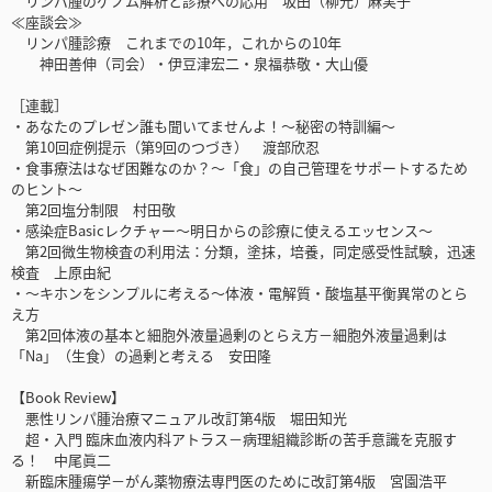
リンパ腫のゲノム解析と診療への応用 坂田（柳元）麻実子
≪座談会≫
リンパ腫診療 これまでの10年，これからの10年
神田善伸（司会）・伊豆津宏二・泉福恭敬・大山優
［連載］
・あなたのプレゼン誰も聞いてませんよ！～秘密の特訓編～
第10回症例提示（第9回のつづき） 渡部欣忍
・食事療法はなぜ困難なのか？～「食」の自己管理をサポートするため
のヒント～
第2回塩分制限 村田敬
・感染症Basicレクチャー～明日からの診療に使えるエッセンス～
第2回微生物検査の利用法：分類，塗抹，培養，同定感受性試験，迅速
検査 上原由紀
・～キホンをシンプルに考える～体液・電解質・酸塩基平衡異常のとら
え方
第2回体液の基本と細胞外液量過剰のとらえ方－細胞外液量過剰は
「Na」（生食）の過剰と考える 安田隆
【Book Review】
悪性リンパ腫治療マニュアル改訂第4版 堀田知光
超・入門 臨床血液内科アトラス－病理組織診断の苦手意識を克服す
る！ 中尾眞二
新臨床腫瘍学－がん薬物療法専門医のために改訂第4版 宮園浩平