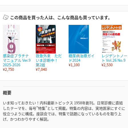
この商品を買った人は、こんな商品も買っています。
感染症プラチナ
救急外来 ただ
糖尿病治療ガイ
レジデントノー
マニュアル Ver.9
いま診断中！
ド2024
ト Vol.26 No.9
2025-2026
第2版
¥1,100
¥2,530
¥2,750
¥7,040
概要
いま知っておきたい！内科最新トピックス 1958年創刊。日常診療に直結
したテーマを、毎号"特集"として掲載。特集の内容は、実地医家にすぐに
役立つように構成。座談会では、特集で話題になっているものを取り上
げ、かつわかりやすく解説。