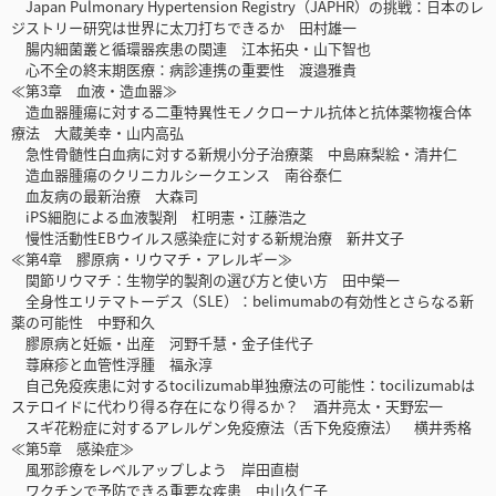
Japan Pulmonary Hypertension Registry（JAPHR）の挑戦：日本のレ
ジストリー研究は世界に太刀打ちできるか 田村雄一
腸内細菌叢と循環器疾患の関連 江本拓央・山下智也
心不全の終末期医療：病診連携の重要性 渡邉雅貴
≪第3章 血液・造血器≫
造血器腫瘍に対する二重特異性モノクローナル抗体と抗体薬物複合体
療法 大蔵美幸・山内高弘
急性骨髄性白血病に対する新規小分子治療薬 中島麻梨絵・清井仁
造血器腫瘍のクリニカルシークエンス 南谷泰仁
血友病の最新治療 大森司
iPS細胞による血液製剤 杠明憲・江藤浩之
慢性活動性EBウイルス感染症に対する新規治療 新井文子
≪第4章 膠原病・リウマチ・アレルギー≫
関節リウマチ：生物学的製剤の選び方と使い方 田中榮一
全身性エリテマトーデス（SLE）：belimumabの有効性とさらなる新
薬の可能性 中野和久
膠原病と妊娠・出産 河野千慧・金子佳代子
蕁麻疹と血管性浮腫 福永淳
自己免疫疾患に対するtocilizumab単独療法の可能性：tocilizumabは
ステロイドに代わり得る存在になり得るか？ 酒井亮太・天野宏一
スギ花粉症に対するアレルゲン免疫療法（舌下免疫療法） 横井秀格
≪第5章 感染症≫
風邪診療をレベルアップしよう 岸田直樹
ワクチンで予防できる重要な疾患 中山久仁子