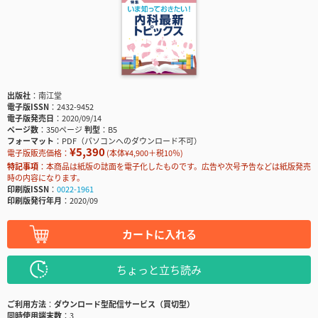
出版社
南江堂
電子版ISSN
2432-9452
電子版発売日
2020/09/14
ページ数
350ページ
判型
B5
フォーマット
PDF（パソコンへのダウンロード不可）
¥5,390
電子版販売価格：
(本体¥4,900＋税10％)
特記事項
本商品は紙版の誌面を電子化したものです。広告や次号予告などは紙版発売
時の内容になります。
印刷版ISSN
0022-1961
印刷版発行年月
2020/09
カートに入れる
ちょっと立ち読み
ご利用方法
ダウンロード型配信サービス（買切型）
同時使用端末数
3