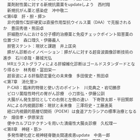
薬剤耐性菌に対する新規抗菌薬をupdateしよう 西村翔
新規抗がん薬と感染症 冲中敬二
≪第6章 肝・胆・膵≫
非代償性C型肝硬変は直接作用型抗ウイルス薬（DAA）で克服される
か 豊田秀徳・熊田卓
肝細胞がんにおける分子標的治療薬と免疫チェックポイント阻害薬の
位置づけ 森口理久・伊藤義人
胆管ステント：現状と課題 井上匡央
膵がん診断のイノベーション：膵がんに対する超音波画像診断技術の
進歩 石川卓哉・藤城光弘
MRエラストグラフィによる肝線維化診断はゴールドスタンダードとな
り得るか 林秀樹・冨田栄一
超音波による肝脂肪定量化の未来像 多田俊史・熊田卓
≪第7章 消化管≫
P-CAB：臨床的特徴と使い方のポイント 川見典之・岩切勝彦
ピロリ菌陰性時代の胃がん診療 小刀崇弘・伊藤公訓
大腸がん発生部位としての右側と左側の違い 下嵜啓太郎・平田賢郎
AIによる内視鏡診断：現状と未来像 三澤将史・工藤進英
経口内視鏡的筋層切開術（POEM）は食道アカラシアの標準治療となる
か 畑佳孝・伊原栄吉
便中カルプロテクチンを用いた潰瘍性大腸炎診療 久松理一
≪第8章 神経・筋≫
多発性硬化症と視神経脊髄炎関連疾患update 中島一郎