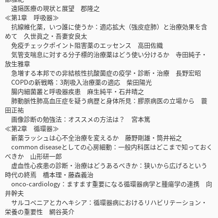
遠隔医療の現状と展望 郡隆之
≪第1章 呼吸器≫
抗線維化薬，いつ誰に使うか：適応拡大（強皮症肺）と治療効果を含
めて 久世眞之・吾妻安良太
免疫チェックポイント阻害薬のエッセンス 高田佐織
気管支喘息に対する分子標的治療薬はどう使い分けるか 寺田純子・
放生雅章
急増する本邦での非結核性抗酸菌症の疫学・診断・治療 長野宏昭
COPDの新戦略：3剤吸入治療薬の適応 柴田陽光
腸内細菌叢と呼吸器疾患 麻生純平・石井晴之
肺動脈性肺高血圧症を疑う病歴と身体所見：膠原病医の立場から 蓑
田正祐
画像診断の勉強法：オススメの方法は？ 宮本篤
≪第2章 循環器≫
新薬ラッシュは心不全治療を変えるか 藤野剛雄・筒井裕之
common diseaseとしての心房細動：一般内科医はどこまで知っておく
べきか 山形研一郎
虚血性心疾患の診断・治療はどうあるべきか：狭いから広げるという
時代の終焉 橋本理・藤森義治
onco-cardiology：ますます重要になる循環器病学と腫瘍学の連携 向
井幹夫
サルコペニアとカへキシア：循環器病におけるリハビリテーション・
栄養の重要性 網谷英介