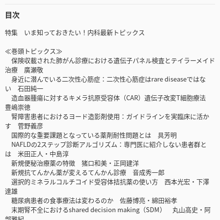
目次
特集 いま知っておきたい！内科最新トピックス
≪巻頭トピックス≫
保険収載された肺がん診療における遺伝子パネル検査とテイラーメイド
治療 廣瀬敬
身近に潜んでいる二次性心筋症：二次性心筋症はrare diseaseではな
い 石田純一
造血器腫瘍に対するキメラ抗原受容体（CAR）遺伝子改変T細胞療法
豊嶋崇徳
腎障害患者におけるヨード造影剤使用：ガイドラインを実臨床に活か
す 菅野義彦
国際的な重要課題となっている薬剤耐性問題とは 具芳明
NAFLDの2ステップ診断アルゴリズム：専門医に紹介しない患者群と
は 米田正人・中島淳
新規便秘治療薬の特徴 猪口和美・正岡建洋
新規抗てんかん薬が変えるてんかん診療 音成秀一郎
選択的ミネラルコルチコイド受容体拮抗薬の使い方 西本光宏・下澤
達雄
糖尿病患者の食事療法は変わるのか 佐藤博亮・綿田裕孝
末期腎不全におけるshared decision making（SDM） 丸山高史・阿
部雅紀