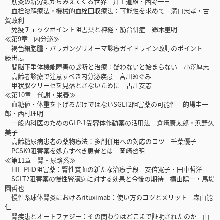
筋炎の新分類からみえてくる世界 井上道雄・西野一三
血栓溶解療法・機械的血栓回収療法：可能性を求めて 溝口忠孝・古
賀政利
免疫チェックポイント阻害薬と神経・筋合併症 鈴木重明
≪第9章 内分泌≫
褐色細胞腫・パラガングリオーマ診療ガイドライン改訂のポイント
藤田恵
間脳下垂体機能障害の診断と治療：疑わないと始まらない 小澤厚志
高齢者診療で注意すべき内分泌疾患 宮川めぐみ
甲状腺クリーゼを見落とさないために 古川安志
≪第10章 代謝・栄養≫
血糖値・体重を下げるだけではないSGLT2阻害薬の可能性 的場圭一
郎・西村理明
一般内科医のためのGLP-1受容体作動薬の活用法 倉﨑康太郎・浜野久
美子
高齢糖尿病患者の薬物療法：多剤併用への対応のコツ 千葉優子
PCSK9阻害薬を処方すべき患者とは 岡崎啓明
≪第11章 腎・尿路系≫
HIF-PHD阻害薬：腎性貧血の新たな治療手段 安倍寛子・田中哲洋
SGLT2阻害薬の慢性腎臓病に対する効果と今後の期待 横山陽一・馬場
園哲也
慢性糸球体腎炎におけるrituximab：使い方のコツとメリット 森山能
仁
腎疾患とオートファジー：その関わりはどこまで証明されたのか 山