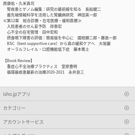
原康佑・久米真司
腎疾患とゲノム編集：研究の最前線を知る 長船健二
最先端情報科学を活用した腎臓病研究 神田英一郎
≪第12章 総合診療・在宅医療・緩和医療≫
入院患者のせん妄予防 岸泰宏
心不全の在宅管理 田中宏和
摂食嚥下障害の評価：簡易版を中心に 國枝顕二郎・藤島一郎
BSC（best supportive care）から真の緩和ケアへ 大坂巌
オーラルフレイル・口腔機能低下症 藤本篤士
【Book Review】
重症心不全治療プラクティス 室原豊明
循環器疾患最新の治療2020-2021 永井良三
isho.jpアプリ
カテゴリー
アカウントサービス