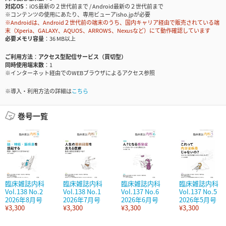
対応OS
iOS最新の２世代前まで / Android最新の２世代前まで
※コンテンツの使用にあたり、専用ビューアisho.jpが必要
※Androidは、Android２世代前の端末のうち、国内キャリア経由で販売されている端
末（Xperia、GALAXY、AQUOS、ARROWS、Nexusなど）にて動作確認しています
必要メモリ容量
36 MB以上
ご利用方法
アクセス型配信サービス（買切型）
同時使用端末数
1
※インターネット経由でのWEBブラウザによるアクセス参照
※導入・利用方法の詳細は
こちら
巻号一覧
臨床雑誌内科
臨床雑誌内科
臨床雑誌内科
臨床雑誌内科
Vol.138 No.2
Vol.138 No.1
Vol.137 No.6
Vol.137 No.5
2026年8月号
2026年7月号
2026年6月号
2026年5月号
¥3,300
¥3,300
¥3,300
¥3,300