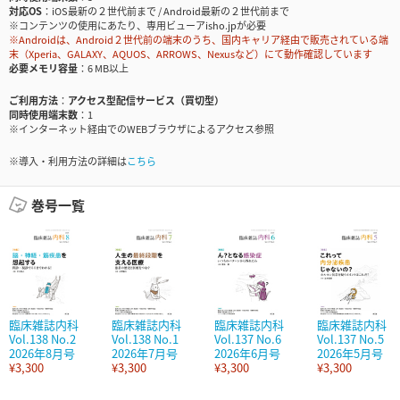
対応OS
iOS最新の２世代前まで / Android最新の２世代前まで
※コンテンツの使用にあたり、専用ビューアisho.jpが必要
※Androidは、Android２世代前の端末のうち、国内キャリア経由で販売されている端
末（Xperia、GALAXY、AQUOS、ARROWS、Nexusなど）にて動作確認しています
必要メモリ容量
6 MB以上
ご利用方法
アクセス型配信サービス（買切型）
同時使用端末数
1
※インターネット経由でのWEBブラウザによるアクセス参照
※導入・利用方法の詳細は
こちら
巻号一覧
臨床雑誌内科
臨床雑誌内科
臨床雑誌内科
臨床雑誌内科
Vol.138 No.2
Vol.138 No.1
Vol.137 No.6
Vol.137 No.5
2026年8月号
2026年7月号
2026年6月号
2026年5月号
¥3,300
¥3,300
¥3,300
¥3,300