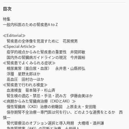
目次
特集
一般内科医のための腎疾患A to Z
≪Editorial≫
腎疾患の全体像を見渡すために 花房規男
≪Special Article≫
疫学的視点からみた腎疾患の重要性 井関邦敏
国内外の腎臓病ガイドラインの現況 今井圓裕
≪腎疾患でよくみられる症状≫
検尿異常（蛋白尿・血尿） 永井恵・山縣邦弘
浮腫 星野太郎ほか
高血圧 田村功一ほか
≪腎疾患で行われる検査≫
血液検査 菊本陽子・杉山斉
腎生検の適応・禁忌・手法・読み方 伊藤由美ほか
≪病期からみた腎臓病治療（CKDとAKI）≫
慢性腎臓病（CKD）治療の俯瞰図 上原圭太・安田隆
保存期腎不全治療－専門医は何を行い、どのような連携をとるか 西
慎一
腎代替療法のオプション選択と導入時期 大橋靖・酒井謙
急性腎障害（AKI）の診断と治療 土井研人