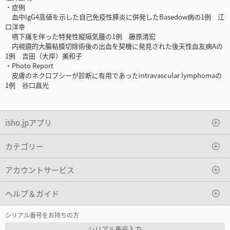
・症例
血中IgG4高値を示した自己免疫性膵炎に併発したBasedow病の1例 江
口洋幸
嚥下痛を伴った特発性縦隔気腫の1例 藤原清宏
内視鏡的大腸粘膜切除術後の出血を契機に発見された後天性血友病Aの
1例 吉田（大岸）美和子
・Photo Report
皮膚のネクロプシーが診断に有用であったintravascular lymphomaの
1例 谷口昌光
isho.jpアプリ
カテゴリー
アカウントサービス
ヘルプ＆ガイド
シリアル番号をお持ちの方
シリアル番号入力