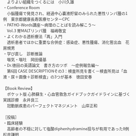
よりよい組織をつくるには 小川久雄
・Conference Room
小脳腫瘍で発見され、経過中心嚢液貯留のみられた悪性リンパ腫の1
例 東京都健康長寿医療センターCPC
・PATHO-Words講座～病理のことばを読み解こう～
Vol.3 胃MALTリンパ腫 福嶋敬宜
・よくわかる透析療法「再」入門
透析患者でほかに重要な合併症：感染症、悪性腫瘍、消化管出血 花
房規男
・学び直し 診断推論
嘔気・嘔吐 岡田優基
・Dr.徳田の英語論文 書き方のツボ ～症例報告編～
第6回 CASE DESCRIPTIONその3：検査所見を書く－検査所見は「血
液・尿＋画像＋診断検査」の3つが基本 徳田安春
【Book Review】
ポケット版 心肺蘇生・心血管救急ガイドブックガイドラインに基づく
実践診療 永井良三
冠動脈疾患のパーフェクトマネジメント 山岸正和
［投稿］
・臨床経験
高齢者の不穏に対して塩酸diphenhydramine投与が有用であった8例
松井謙明