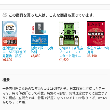
この商品を買った人は、こんな商品も買っています。
症例動画で学
極論で語る心臓
心電図7日間最強
救急医学2025年
ぶ STAT画像所
外科
ブースト マイ
月号
見報告 診療...
¥3,850
スターと鍛え...
¥3,190
¥6,600
¥4,620
概要
一般内科医のための腎疾患A to Z 1958年創刊。日常診療に直結したテー
マを、毎号"特集"として掲載。特集の内容は、実地医家にすぐに役立つよ
うに構成。座談会では、特集で話題になっているものを取り上げ、かつわ
かりやすく解説。