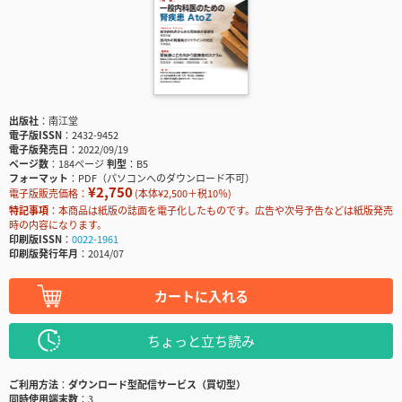
出版社
南江堂
電子版ISSN
2432-9452
電子版発売日
2022/09/19
ページ数
184ページ
判型
B5
フォーマット
PDF（パソコンへのダウンロード不可）
¥2,750
電子版販売価格：
(本体¥2,500＋税10％)
特記事項
本商品は紙版の誌面を電子化したものです。広告や次号予告などは紙版発売
時の内容になります。
印刷版ISSN
0022-1961
印刷版発行年月
2014/07
カートに入れる
ちょっと立ち読み
ご利用方法
ダウンロード型配信サービス（買切型）
同時使用端末数
3