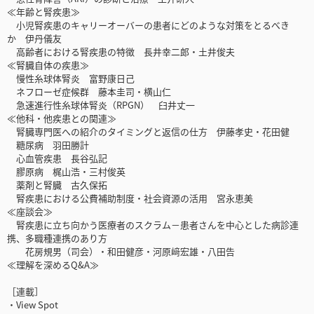
≪年齢と腎疾患≫
小児腎疾患のキャリーオーバーの患者にどのような対策をとるべき
か 伊丹儀友
高齢者における腎疾患の特徴 長井幸二郎・土井俊夫
≪腎臓自体の疾患≫
慢性糸球体腎炎 富野康日己
ネフローゼ症候群 藤本圭司・横山仁
急速進行性糸球体腎炎（RPGN） 臼井丈一
≪他科・他疾患との関連≫
腎臓専門医への紹介のタイミングと返信の仕方 伊藤孝史・花田健
糖尿病 羽田勝計
心血管疾患 長谷弘記
膠原病 梶山浩・三村俊英
薬剤と腎臓 古久保拓
腎疾患における公費補助制度・社会資源の活用 宮永恵美
≪座談会≫
腎疾患に立ち向かう医療者のスクラム－患者さんを中心とした病診連
携、多職種連携のあり方
花房規男（司会）・和田健彦・河原﨑宏雄・八田告
≪理解を深めるQ&A≫
［連載］
・View Spot