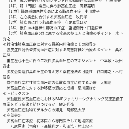
［1群］成人先天性心疾患シャント性肺動脈性肺高血圧症 小垣滋豊
［1群］肝（門脈）疾患に伴う肺高血圧症 岡野嘉明
［1’群］肺静脈閉塞性疾患による肺高血圧症 小川愛子
［2群］左心疾患に合併する肺高血圧症 牧尚孝
［3群］肺疾患に伴う肺高血圧症 守尾嘉晃ほか
［4群］慢性血栓塞栓性肺高血圧症 重城喬行・田邉信宏
［5群］肺高血圧症5群に属する疾患の捉え方と治療のポイント 木下
秀之
≪難治性肺高血圧症に対する最新内科治療とその限界≫
強皮症性混合型肺高血圧症に対する病態評価と治療のポイント 桑名
正隆
重症左心不全に伴う二次性肺高血圧症のマネジメント 中本敬・坂田
泰史
肺疾患関連肺高血圧症の考え方と薬物療法の可能性 谷口博之・木村
智樹
慢性血栓塞栓性肺高血圧症の低酸素血症に対する治療 大郷剛
肺高血圧症に対する肺移植の適応と成績 星川康ほか
≪トピックス≫
肺動脈性肺高血圧症におけるBMPファミリーシグナリング関連遺伝子
異常をどう病態と結びつけるか 鯉沼代造
肺高血圧症動物モデルからの知見 阿部弘太郎
≪座談会≫
肺高血圧症診療－初診医から専門医そして地域医療
八尾厚史（司会）・髙橋利之・和田浩・村上紀子