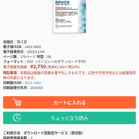
出版社
南江堂
電子版ISSN
2432-9452
電子版発売日
2019/11/04
ページ数
170ページ
判型
B5
フォーマット
PDF（パソコンへのダウンロード不可）
¥2,750
電子版販売価格：
(本体¥2,500＋税10％)
特記事項
本商品は紙版の誌面を電子化したものです。広告や次号予告などは紙版発売
時の内容になります。
印刷版ISSN
0022-1961
印刷版発行年月
2016/03
カートに入れる
ちょっと立ち読み
ご利用方法
ダウンロード型配信サービス（買切型）
同時使用端末数
3