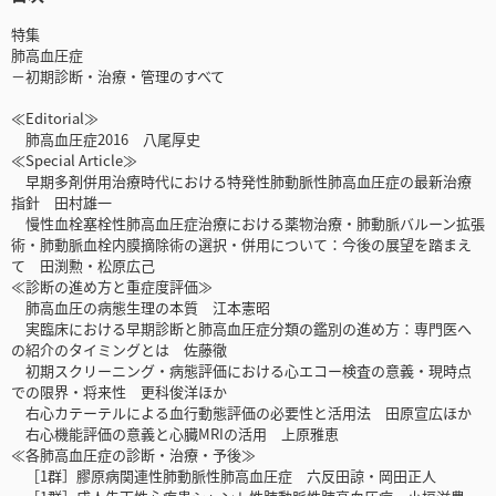
特集
肺高血圧症
－初期診断・治療・管理のすべて
≪Editorial≫
肺高血圧症2016 八尾厚史
≪Special Article≫
早期多剤併用治療時代における特発性肺動脈性肺高血圧症の最新治療
指針 田村雄一
慢性血栓塞栓性肺高血圧症治療における薬物治療・肺動脈バルーン拡張
術・肺動脈血栓内膜摘除術の選択・併用について：今後の展望を踏まえ
て 田渕勲・松原広己
≪診断の進め方と重症度評価≫
肺高血圧の病態生理の本質 江本憲昭
実臨床における早期診断と肺高血圧症分類の鑑別の進め方：専門医へ
の紹介のタイミングとは 佐藤徹
初期スクリーニング・病態評価における心エコー検査の意義・現時点
での限界・将来性 更科俊洋ほか
右心カテーテルによる血行動態評価の必要性と活用法 田原宣広ほか
右心機能評価の意義と心臓MRIの活用 上原雅恵
≪各肺高血圧症の診断・治療・予後≫
［1群］膠原病関連性肺動脈性肺高血圧症 六反田諒・岡田正人