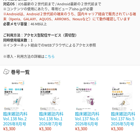
対応OS
iOS最新の２世代前まで / Android最新の２世代前まで
※コンテンツの使用にあたり、専用ビューアisho.jpが必要
※Androidは、Android２世代前の端末のうち、国内キャリア経由で販売されている端
末（Xperia、GALAXY、AQUOS、ARROWS、Nexusなど）にて動作確認しています
必要メモリ容量
46 MB以上
ご利用方法
アクセス型配信サービス（買切型）
同時使用端末数
1
※インターネット経由でのWEBブラウザによるアクセス参照
※導入・利用方法の詳細は
こちら
巻号一覧
臨床雑誌内科
臨床雑誌内科
臨床雑誌内科
臨床雑誌内科
Vol.138 No.2
Vol.138 No.1
Vol.137 No.6
Vol.137 No.5
2026年8月号
2026年7月号
2026年6月号
2026年5月号
¥3,300
¥3,300
¥3,300
¥3,300