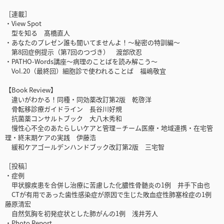
［連載］
・View Spot
型を知る 髙橋直人
・あなたのプレゼン誰も聞いてませんよ！～秘密の特訓編～
第8回症例提示（第7回のつづき） 渡部欣忍
・PATHO-Words講座～病理のことばを読み解こう～
Vol.20（最終回）細胞診で使われることば 福嶋敬宜
【Book Review】
違いがわかる！同種・同効薬改訂第2版 乾啓洋
骨転移診療ガイドライン 長谷川好規
抗菌薬コンサルトブック 大八木秀和
慢性心不全のあたらしいケアと管理－チーム医療・地域連携・在宅管
理・終末期ケアの実践 伊藤浩
緩和ケアゴールデンハンドブック改訂第2版 三宅智
［投稿］
・症例
甲状腺疾患を合併し治療に苦慮した化膿性骨髄炎の1例 井手下由也
CTが有用であった歯性感染症が原因で生じた敗血症性肺塞栓症の1例
藤原清宏
自然気胸を初発症状とした肺がんの1例 浅井芳人
・Photo Report