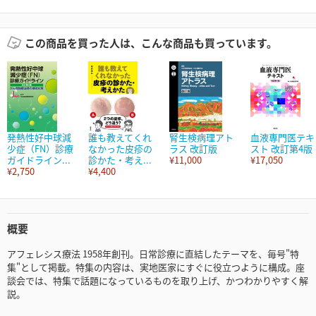
この商品を買った人は、こんな商品も買っています。
発熱性好中球減
誰も教えてくれ
腎生検病理アト
血液専門医テキ
少症（FN）診療
なかった皮疹の
ラス 改訂版
スト 改訂第4版
ガイドライン...
診かた・考え...
¥11,000
¥17,050
¥2,750
¥4,400
概要
アフェレシス療法 1958年創刊。日常診療に直結したテーマを、毎号"特
集"として掲載。特集の内容は、実地医家にすぐに役立つように構成。座
談会では、特集で話題になっているものを取り上げ、かつわかりやすく解
説。