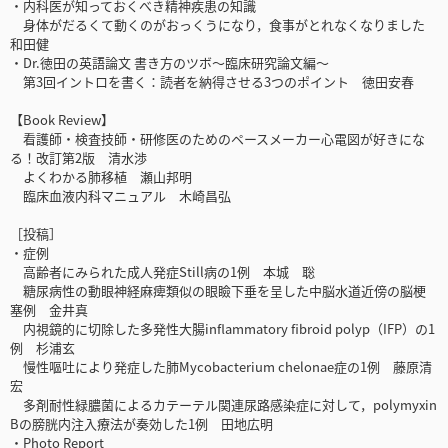
・内科医が知っておくべき精神疾患の知識
身体がだるくて動くのがおっくうになり，食事がとれなくなりました
和田健
・Dr.徳田の英語論文 書き方のツボ～臨床研究論文編～
第3回イントロを書く：読者を納得させる3つのポイント 徳田安春
【Book Review】
看護師・検査技師・研修医のためのペースメーカー心電図が好きにな
る！改訂第2版 清水渉
よくわかる肺移植 瀬山邦明
臨床血液内科マニュアル 木崎昌弘
［投稿］
・症例
高齢者にみられた成人発症Still病の1例 本城 聡
糖尿病性の動眼神経麻痺類似の眼瞼下垂を呈した中脳水道近傍の脳梗
塞例 金井真
内視鏡的に切除した多発性大腸inflammatory fibroid polyp（IFP）の1
例 杉浦玄
慢性嘔吐により発症した肺Mycobacterium chelonae症の1例 藤原清
宏
多剤耐性緑膿菌によるカテーテル関連尿路感染症に対して，polymyxin
Bの膀胱内注入療法が奏効した1例 田地広明
・Photo Report