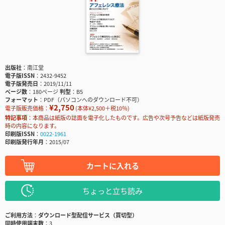
出版社
南江堂
電子版ISSN
2432-9452
電子版発売日
2019/11/11
ページ数
180ページ
判型
B5
フォーマット
PDF（パソコンへのダウンロード不可）
¥2,750
電子版販売価格：
(本体¥2,500＋税10％)
特記事項
本商品は紙版の誌面を電子化したものです。広告や次号予告などは紙版発売
時の内容になります。
印刷版ISSN
0022-1961
印刷版発行年月
2015/07
カートに入れる
ちょっと立ち読み
ご利用方法
ダウンロード型配信サービス（買切型）
同時使用端末数
3