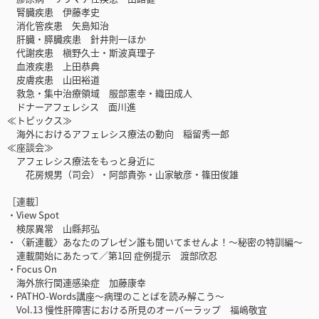
腎臓疾患 伊藤孝史
消化管疾患 矢島知治
肝臓・膵臓疾患 針井則一ほか
代謝疾患 槇野久士・斯波真理子
血液疾患 上田恭典
皮膚疾患 山田裕道
救急・集中治療領域 服部憲幸・織田成人
ドナーアフェレシス 面川進
≪トピックス≫
海外におけるアフェレシス療法の動向 稲留秀一郎
≪座談会≫
アフェレシス療法をもっと身近に
花房規男（司会）・阿部貴弥・山家敏彦・篠田俊雄
［連載］
・View Spot
検尿異常 山縣邦弘
・〈新連載〉あなたのプレゼン誰も聞いてませんよ！～秘密の特訓編～
連載開始にあたって／第1回 症例提示 渡部欣忍
・Focus On
海外旅行関連感染症 加藤康幸
・PATHO-Words講座～病理のことばを読み解こう～
Vol.13 慢性肝障害における所見のオーバーラップ 福嶋敬宜