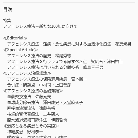
目次
特集
アフェレシス療法－新たな100年に向けて
≪Editorial≫
アフェレシス療法－難病・急性疾患に対する血液浄化療法 花房規男
≪Special Article≫
アフェレシス療法の歴史 松尾秀徳
アフェレシス療法を行ううえで考慮すべき点 梁広石・津田裕士
アフェレシス療法に用いられる分離技術 峰島三千男
≪アフェレシス治療総論≫
アフェレシス療法の保険適用疾患 宮本勝一
合併症・問題点 中村司・上田善彦
≪アフェレシス療法の基礎知識≫
血漿交換療法 佐藤元美
血球成分除去療法 澤田康史・大堂麻衣子
直接血液灌流法 遠藤善裕
持続的腎代替療法 土井研人
腹水濾過濃縮再静注法 伊藤哲也
≪適応となる疾患とその実際≫
神経疾患 野村恭一
膠原病・リウマチ性疾患 山路健