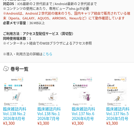
対応OS
iOS最新の２世代前まで / Android最新の２世代前まで
※コンテンツの使用にあたり、専用ビューアisho.jpが必要
※Androidは、Android２世代前の端末のうち、国内キャリア経由で販売されている端
末（Xperia、GALAXY、AQUOS、ARROWS、Nexusなど）にて動作確認しています
必要メモリ容量
36 MB以上
ご利用方法
アクセス型配信サービス（買切型）
同時使用端末数
1
※インターネット経由でのWEBブラウザによるアクセス参照
※導入・利用方法の詳細は
こちら
巻号一覧
臨床雑誌内科
臨床雑誌内科
臨床雑誌内科
臨床雑誌内科
Vol.138 No.2
Vol.138 No.1
Vol.137 No.6
Vol.137 No.5
2026年8月号
2026年7月号
2026年6月号
2026年5月号
¥3,300
¥3,300
¥3,300
¥3,300