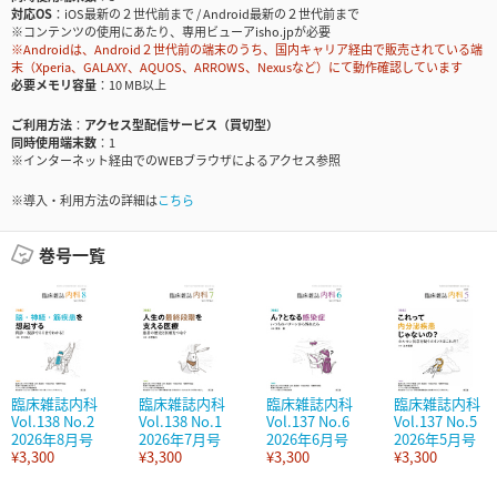
対応OS
iOS最新の２世代前まで / Android最新の２世代前まで
※コンテンツの使用にあたり、専用ビューアisho.jpが必要
※Androidは、Android２世代前の端末のうち、国内キャリア経由で販売されている端
末（Xperia、GALAXY、AQUOS、ARROWS、Nexusなど）にて動作確認しています
必要メモリ容量
10 MB以上
ご利用方法
アクセス型配信サービス（買切型）
同時使用端末数
1
※インターネット経由でのWEBブラウザによるアクセス参照
※導入・利用方法の詳細は
こちら
巻号一覧
臨床雑誌内科
臨床雑誌内科
臨床雑誌内科
臨床雑誌内科
Vol.138 No.2
Vol.138 No.1
Vol.137 No.6
Vol.137 No.5
2026年8月号
2026年7月号
2026年6月号
2026年5月号
¥3,300
¥3,300
¥3,300
¥3,300