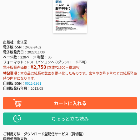
出版社
南江堂
電子版ISSN
2432-9452
電子版発売日
2022/11/30
ページ数
228ページ
判型
B5
フォーマット
PDF（パソコンへのダウンロード不可）
¥2,750
電子版販売価格：
(本体¥2,500＋税10％)
特記事項
本商品は紙版の誌面を電子化したものです。広告や次号予告などは紙版発売
時の内容になります。
印刷版ISSN
0022-1961
印刷版発行年月
2013/05
カートに入れる
ちょっと立ち読み
ご利用方法
ダウンロード型配信サービス（買切型）
同時使用端末数
3