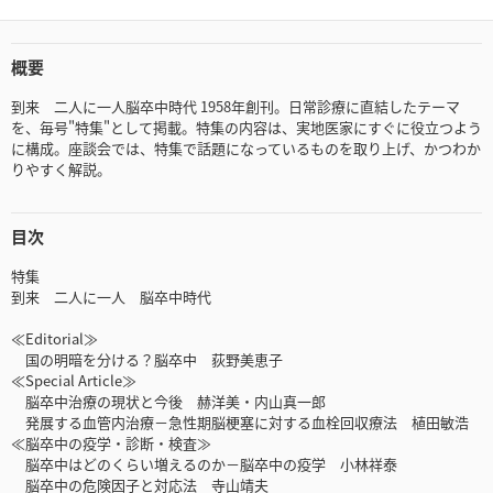
概要
到来 二人に一人脳卒中時代 1958年創刊。日常診療に直結したテーマ
を、毎号"特集"として掲載。特集の内容は、実地医家にすぐに役立つよう
に構成。座談会では、特集で話題になっているものを取り上げ、かつわか
りやすく解説。
目次
特集
到来 二人に一人 脳卒中時代
≪Editorial≫
国の明暗を分ける？脳卒中 荻野美恵子
≪Special Article≫
脳卒中治療の現状と今後 赫洋美・内山真一郎
発展する血管内治療－急性期脳梗塞に対する血栓回収療法 植田敏浩
≪脳卒中の疫学・診断・検査≫
脳卒中はどのくらい増えるのか－脳卒中の疫学 小林祥泰
脳卒中の危険因子と対応法 寺山靖夫