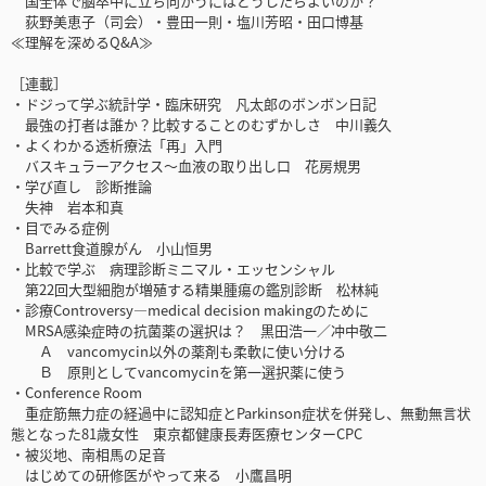
国全体で脳卒中に立ち向かうにはどうしたらよいのか？
荻野美恵子（司会）・豊田一則・塩川芳昭・田口博基
≪理解を深めるQ&A≫
［連載］
・ドジって学ぶ統計学・臨床研究 凡太郎のボンボン日記
最強の打者は誰か？比較することのむずかしさ 中川義久
・よくわかる透析療法「再」入門
バスキュラーアクセス～血液の取り出し口 花房規男
・学び直し 診断推論
失神 岩本和真
・目でみる症例
Barrett食道腺がん 小山恒男
・比較で学ぶ 病理診断ミニマル・エッセンシャル
第22回大型細胞が増殖する精巣腫瘍の鑑別診断 松林純
・診療Controversy―medical decision makingのために
MRSA感染症時の抗菌薬の選択は？ 黒田浩一／冲中敬二
Ａ vancomycin以外の薬剤も柔軟に使い分ける
Ｂ 原則としてvancomycinを第一選択薬に使う
・Conference Room
重症筋無力症の経過中に認知症とParkinson症状を併発し、無動無言状
態となった81歳女性 東京都健康長寿医療センターCPC
・被災地、南相馬の足音
はじめての研修医がやって来る 小鷹昌明