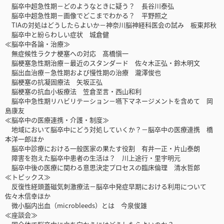
脳卒中超急性期－どのようなときに疑う？ 長谷川泰弘
脳卒中超急性期－画像でどこまでわかる？ 平野照之
TIAの対処はどうしたらよいか－神奈川脳神経科医会の試み 板東邦秋
脳卒中と紛らわしい症状 城倉健
≪脳卒中各論・治療≫
無症候性ラクナ梗塞への対応 髙橋愼一
脳梗塞急性期治療－最近のスタンダード 佐々木正弘・鈴木明文
脳出血治療－急性期および慢性期の治療 瀧澤俊也
脳梗塞の抗凝固療法 矢坂正弘
脳梗塞の抗血小板療法 笠倉至言・西山和利
脳卒中急性期リハビリテーション－嚥下マネージメントを含めて 岡
島康友
≪脳卒中の医療連携・介護・制度≫
地域において脳卒中にどう対処していくか？－脳卒中の医療連携 橋
本洋一郎ほか
脳卒中診療における一般医家の果たす役割 有井一正・片山泰朗
障害を抱えた脳卒中患者の生活は？ 川上途行・里宇明元
脳卒中後の医療に関わる意思決定プロセスの臨床倫理 清水哲郎
≪トピックス≫
反復性経頭蓋磁気刺激療法－脳卒中発症早期における利用について
佐々木信幸ほか
微小脳内出血（microbleeds）とは 今泉俊雄
≪座談会≫