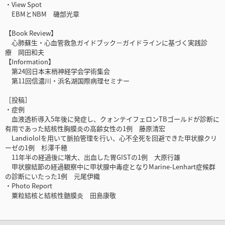
・View Spot
EBMとNBM 磯部光章
【Book Review】
心肺蘇生・心血管救急ガイドブック－ガイドラインに基づく実践診
療 岡田和夫
【Information】
第24回日本末梢神経学会学術集会
第11回信濃川・浜名湖国際病理セミナー
［投稿］
・症例
血液透析導入5年後に発症し、クォンテイフェロンTBゴールドが診断に
有用であった結核性胸膜炎の高齢女性の1例 藤原清宏
Landiololを用いて脈拍管理を行い、心不全死を回避できた甲状腺クリ
ーゼの1例 杉澤千穂
11年半の経過後に増大、出血した胃GISTの1例 大原行雄
甲状腺結節の経過観察中に甲状腺中毒症となりMarine-Lenhart症候群
の診断にいたった1例 元尾伊織
・Photo Report
粟粒結核と結核性髄膜炎 田島康敬