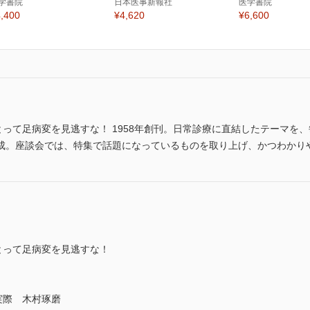
学書院
日本医事新報社
医学書院
,400
¥4,620
¥6,600
とって足病変を見逃すな！ 1958年創刊。日常診療に直結したテーマを、
成。座談会では、特集で話題になっているものを取り上げ、かつわかり
とって足病変を見逃すな！
実際 木村琢磨