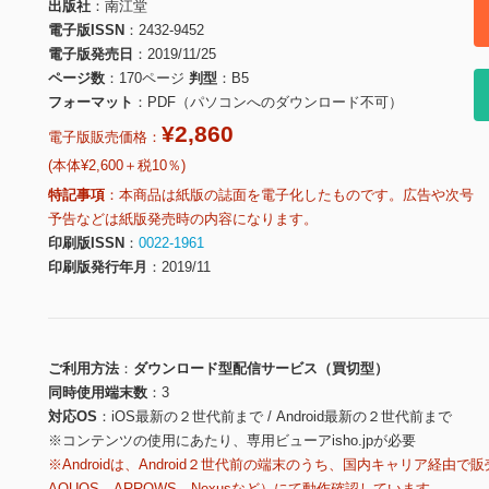
出版社
南江堂
電子版ISSN
2432-9452
電子版発売日
2019/11/25
ページ数
170ページ
判型
B5
フォーマット
PDF（パソコンへのダウンロード不可）
¥2,860
電子版販売価格：
(本体¥2,600＋税10％)
特記事項
本商品は紙版の誌面を電子化したものです。広告や次号
予告などは紙版発売時の内容になります。
印刷版ISSN
0022-1961
印刷版発行年月
2019/11
ご利用方法
ダウンロード型配信サービス（買切型）
同時使用端末数
3
対応OS
iOS最新の２世代前まで / Android最新の２世代前まで
※コンテンツの使用にあたり、専用ビューアisho.jpが必要
※Androidは、Android２世代前の端末のうち、国内キャリア経由で販
AQUOS、ARROWS、Nexusなど）にて動作確認しています