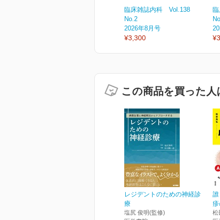
臨床雑誌内科 Vol.138
臨
No.2
No
2026年8月号
2
¥3,300
¥3
この商品を買った人
レジデントのための神経診
誰
療
疹
塩尻 俊明(監修)
松