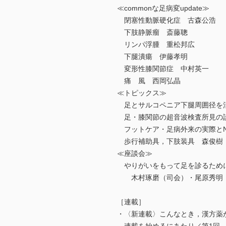
≪commonな足病変update≫
閉塞性動脈硬化症 古森公浩
下肢静脈瘤 斎藤聰
リンパ浮腫 重松邦広
下腿潰瘍 伊藤孝明
変形性膝関節症 中村英一
痛 風 西岡弘晶
≪トピックス≫
足とサルコペニア下腿周囲径を活
足・膝関節の超音波検査所見の
フットケア・足病外来の実際とN
歩行補助具，下肢装具 森俊樹
≪座談会≫
やりがいをもって足を診るため
木村琢磨（司会）・尾原秀明・
［連載］
・〈新連載〉こんなとき，漢方薬