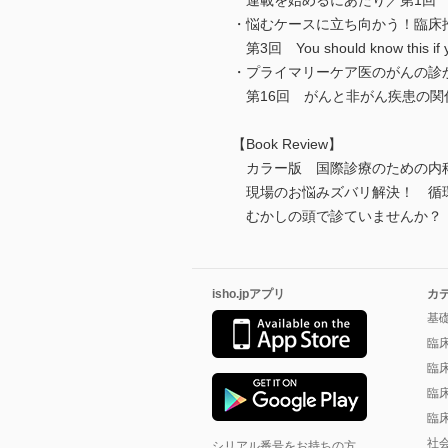
連載を始めるにあたり／第1回 
・悩むケースに立ち向かう！臨床
第3回 You should know this
・プライマリーケア医のがんの診
第16回 がんと非がん疾患の関
【Book Review】
カラー版 国際診療のための内
現場のお悩みズバリ解決！ 循環
むかしの頭で診ていませんか？ 
isho.jpアプリ
カ
基
臨
臨
臨
臨
社
シリアル番号をお持ちの方