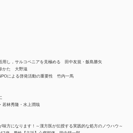
用し，サルコペニアを見極める 田中友規・飯島勝矢
診かた 大野滋
POによる啓発活動の重要性 竹内一馬
に
若林秀隆・水上潤哉
が味方になります！～漢方医が伝授する実践的な処方のノウハウ～