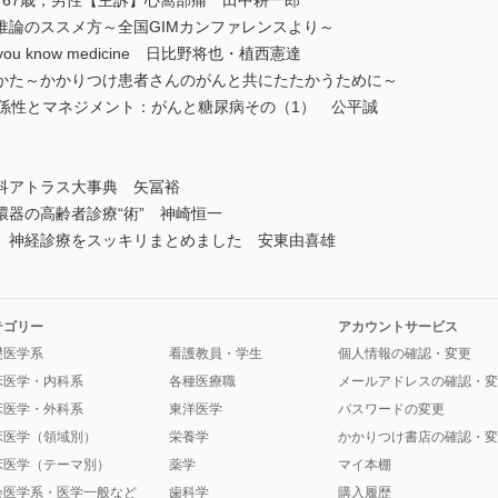
67歳，男性【主訴】心窩部痛 田中耕一郎
推論のススメ方～全国GIMカンファレンスより～
 if you know medicine 日比野将也・植西憲達
かた～かかりつけ患者さんのがんと共にたたかうために～
係性とマネジメント：がんと糖尿病その（1） 公平誠
科アトラス大事典 矢冨裕
器の高齢者診療“術” 神崎恒一
神経診療をスッキリまとめました 安東由喜雄
テゴリー
アカウントサービス
礎医学系
看護教員・学生
個人情報の確認・変更
床医学・内科系
各種医療職
メールアドレスの確認・変
床医学・外科系
東洋医学
パスワードの変更
床医学（領域別）
栄養学
かかりつけ書店の確認・変
床医学（テーマ別）
薬学
マイ本棚
会医学系・医学一般など
歯科学
購入履歴