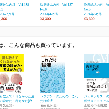
床雑誌内科 Vol.138
臨床雑誌内科 Vol.137
臨床雑誌内科 Vol
.1
No.6
No.5
026年7月号
2026年6月号
2026年5月号
,300
¥3,300
¥3,300
は、こんな商品も買っています。
も教えてくれなかった皮
レジデントのための これ
ジェネラリスト
の診かた・考えかた[W...
だけ輸液
科外来マニュアル
田 光弘(著)
佐藤 弘明(著)
金城 光代(他編集)