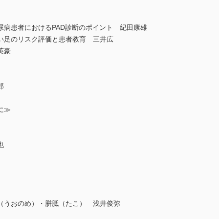
病患者におけるPAD診断のポイント 紀田康雄
い足のリスク評価と患者教育 三井広
英豪
郎
に≫
也
（うおのめ）・胼胝（たこ） 浅井俊弥