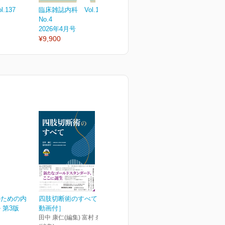
.137
臨床雑誌内科 Vol.137
臨床雑誌内科 Vol.137
臨
No.4
No.3
N
2026年4月号
2026年3月号
2
¥9,900
¥3,300
¥
のための内
四肢切断術のすべて［Web
 第3版
動画付］
田中 康仁(編集) 富村 奈津子