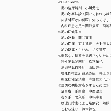
≪Overview≫
足の臨床解剖 小川元之
足の診察法診て聞いて触れる糖尿
皮膚科医が内科医に知ってほし
内科疾患と足の関節病変 菊地
≪足の症候学≫
足の浮腫 藤谷直明
足の疼痛 有本竜也・天羽健太
足の麻痺・しびれ 足立智英
≪重篤な足病変を見逃さないため
急性動脈閉塞症 松本拓也
深部静脈血栓症 山田典一
壊死性軟部組織感染症 井上卓
糖尿病性足潰瘍 寺部雄太ほか
≪適切な初期対応をするために≫
足白癬・爪白癬 中西健史
巻き爪・陥入爪 中嶋幸仙
物理的障害による足病変：鶏眼
こむら返り 鈴木幹也