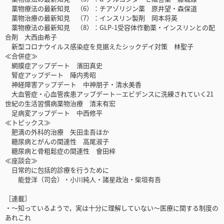
薬物療法の最新知見 （6）：チアゾリジン薬 原井望・森保道
薬物治療の最新知見 （7）：インスリン製剤 岡本将英
薬物療法の最新知見 （8）：GLP-1受容体作動薬・インスリンとの配
合剤 大西由希子
新型コロナウイルス感染症を見据えたシックデイ対策 林聖子
≪合併症≫
網膜症アップデート 濱田真史
腎症アップデート 陣内秀昭
神経障害アップデート 中神朋子・清水美香
大血管症・心血管疾患アップデート－エビデンスに洗練されていく21
世紀の生活習慣病薬物治療 清末有宏
足病変アップデート 中西修平
≪トピックス≫
肥満の外科的治療 矢田圭吾ほか
糖尿病とがんの関連性 高尾淑子
糖尿病と骨粗鬆症の関連性 會田梓
≪座談会≫
日常的に包括的診療を行うために
能登洋（司会）・小川純人・諸星政治・柴垣有吾
［連載］
・～知っているようで，実は十分に理解していない～医療に関する制度の
あれこれ