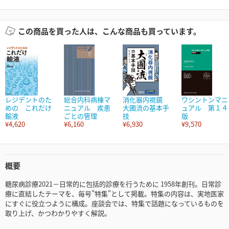
この商品を買った人は、こんな商品も買っています。
レジデントのた
総合内科病棟マ
消化器内視鏡
ワシントンマニ
めの これだけ
ニュアル 疾患
大圃流の基本手
ュアル 第１４
輸液
ごとの管理
技
版
¥4,620
¥6,160
¥6,930
¥9,570
概要
糖尿病診療2021－日常的に包括的診療を行うために 1958年創刊。日常診
療に直結したテーマを、毎号"特集"として掲載。特集の内容は、実地医家
にすぐに役立つように構成。座談会では、特集で話題になっているものを
取り上げ、かつわかりやすく解説。