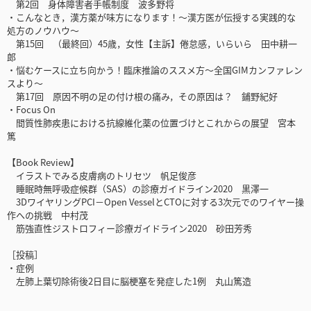
第2回 身体障害者手帳制度 波多野将
・こんなとき，漢方薬が味方になります！～漢方医が伝授する実践的な
処方のノウハウ～
第15回 （最終回）45歳，女性【主訴】倦怠感，いらいら 田中耕一
郎
・悩むケースに立ち向かう！臨床推論のススメ方～全国GIMカンファレン
スより～
第17回 原因不明の足の付け根の痛み，その原因は？ 鋪野紀好
・Focus On
間質性肺疾患における抗線維化薬の位置づけとこれからの展望 宮本
篤
【Book Review】
イラストでみる皮膚病のトリセツ 帆足俊彦
睡眠時無呼吸症候群（SAS）の診療ガイドライン2020 黒澤一
3DワイヤリングPCI－Open VesselとCTOに対する3次元でのワイヤー操
作への挑戦 中村茂
筋強直性ジストロフィー診療ガイドライン2020 砂田芳秀
［投稿］
・症例
左肺上葉切除術後2日目に脳梗塞を発症した1例 丸山篤造