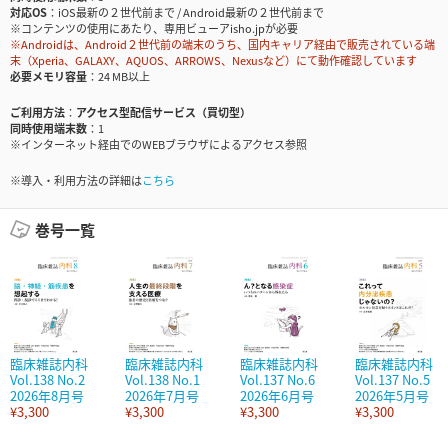
対応OS
iOS最新の２世代前まで / Android最新の２世代前まで
※コンテンツの使用にあたり、専用ビューアisho.jpが必要
※Androidは、Android２世代前の端末のうち、国内キャリア経由で販売されている端
末（Xperia、GALAXY、AQUOS、ARROWS、Nexusなど）にて動作確認しています
必要メモリ容量
24 MB以上
ご利用方法
アクセス型配信サービス（買切型）
同時使用端末数
1
※インターネット経由でのWEBブラウザによるアクセス参照
※導入・利用方法の詳細は
こちら
巻号一覧
臨床雑誌内科
臨床雑誌内科
臨床雑誌内科
臨床雑誌内科
Vol.138 No.2
Vol.138 No.1
Vol.137 No.6
Vol.137 No.5
2026年8月号
2026年7月号
2026年6月号
2026年5月号
¥3,300
¥3,300
¥3,300
¥3,300