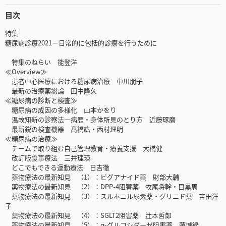
目次
特集
糖尿病診療2021－日常的に包括的診療を行うために
特集のねらい 能登洋
≪Overview≫
患者中心医療における糖尿病治療 中川朋子
最新の治療薬総論 田中隆久
≪糖尿病の診断と検査≫
糖尿病の成因の多様化 山本かをり
温故知新の診察法－病歴・身体所見のとり方 近藤琢磨
最新鋭の検査機器 髙橋紘・西村理明
≪糖尿病の治療≫
チームで取り組む自己管理教育・療養支援 大橋健
改訂版食事療法 三井理瑛
どこでもできる運動療法 日吉徹
薬物療法の最新知見 （1）：ビグアナイド薬 財部大輔
薬物療法の最新知見 （2）：DPP-4阻害薬 牧尾将幹・目黒周
薬物療法の最新知見 （3）：スルホニル尿素薬・グリニド薬 吉田洋
子
薬物療法の最新知見 （4）：SGLT2阻害薬 辻本哲郎
薬物療法の最新知見 （5）：α-グルコシダーゼ阻害薬 藤城緑