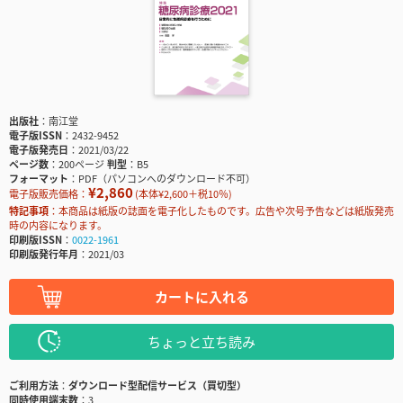
出版社
南江堂
電子版ISSN
2432-9452
電子版発売日
2021/03/22
ページ数
200ページ
判型
B5
フォーマット
PDF（パソコンへのダウンロード不可）
¥2,860
電子版販売価格：
(本体¥2,600＋税10％)
特記事項
本商品は紙版の誌面を電子化したものです。広告や次号予告などは紙版発売
時の内容になります。
印刷版ISSN
0022-1961
印刷版発行年月
2021/03
カートに入れる
ちょっと立ち読み
ご利用方法
ダウンロード型配信サービス（買切型）
同時使用端末数
3