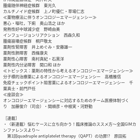
腫瘍随伴神経症候群 東光久
カルチノイド症候群 上ノ町優仁・草場仁志
≪薬物療法に伴うオンコロジーエマージェンシー≫
悪心・嘔吐，下痢 奥山浩之 ほか
発熱性好中球減少症 野崎由美
インフュージョンリアクション 西森久和
腫瘍崩壊症候群 桐戸敬太
薬剤性腎障害 井上めぐみ・安藤雄一
薬剤性肺障害 西條康夫
薬剤性心障害 南村真紀・石黒洋
薬剤性内分泌障害 関口和 ほか
≪トピックス：薬剤の特性から考えるオンコロジーエマージェンシー≫
分子標的治療薬によるオンコロジーエマージェンシー 高橋雅信
免疫チェックポイント阻害薬によるオンコロジーエマージェンシー 千
葉真士・前門戸任
≪座談会≫
オンコロジーエマージェンシーに対応するためのチーム医療体制づく
り 加藤俊介（司会）・関順彦・中根実・河野勤
［連載］
・〈新連載〉悩むケースに立ち向かう！臨床推論のススメ方～全国GIMカ
ンファレンスより～
第1回quadruple antiplatelet therapy（QAPT）の功罪!? 原田拓