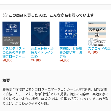
この商品を買った人は、こんな商品も買っています。
ホスピタリスト
高血圧管理・治
病棟指示と頻用
ステロイドの虎
のための内科診
療ガイドライン
薬の使い方 決
¥3,300
療フローチャ...
2025
定版
¥8,800
¥4,180
¥4,950
概要
腫瘍随伴症候群とオンコロジーエマージェンシー 1958年創刊。日常診療
に直結したテーマを、毎号"特集"として掲載。特集の内容は、実地医家に
すぐに役立つように構成。座談会では、特集で話題になっているものを取
り上げ、かつわかりやすく解説。