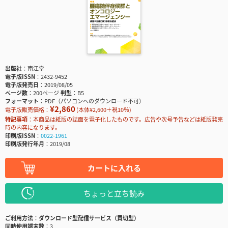
出版社
南江堂
電子版ISSN
2432-9452
電子版発売日
2019/08/05
ページ数
200ページ
判型
B5
フォーマット
PDF（パソコンへのダウンロード不可）
¥2,860
電子版販売価格：
(本体¥2,600＋税10％)
特記事項
本商品は紙版の誌面を電子化したものです。広告や次号予告などは紙版発売
時の内容になります。
印刷版ISSN
0022-1961
印刷版発行年月
2019/08
カートに入れる
ちょっと立ち読み
ご利用方法
ダウンロード型配信サービス（買切型）
同時使用端末数
3