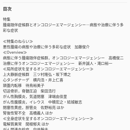
目次
特集
腫瘍随伴症候群とオンコロジーエマージェンシー―病態や治療に伴う多
彩な症状
≪特集のねらい≫
悪性腫瘍の病態や治療に伴う多彩な症状 加藤俊介
≪Overview≫
病態に伴う腫瘍随伴症候群，オンコロジーエマージェンシー 高橋俊二
治療に伴うオンコロジーエマージェンシー 新井誠人・滝口裕一
≪局所症状を呈するオンコロジーエマージェンシー≫
上大静脈症候群 三ツ村隆弘・坂下博之
心タンポナーデ 横内浩・井上仁喜
頭蓋内転移 待鳥裕美子
切迫骨折，脊髄圧迫 柴田浩行
がん性胸膜炎，気道閉塞 津端由佳里
がん性腹膜炎，イレウス 中積宏之・結城敏志
閉塞性黄疸，胆管炎 佐野裕亮 ほか
腎後性腎不全 高橋義人 ほか
≪全身症状を呈するオンコロジーエマージェンシー≫
電解質異常 関根郁夫 ほか
がん関連血栓症 向井幹夫