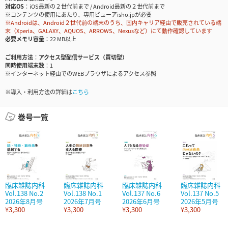
対応OS
iOS最新の２世代前まで / Android最新の２世代前まで
※コンテンツの使用にあたり、専用ビューアisho.jpが必要
※Androidは、Android２世代前の端末のうち、国内キャリア経由で販売されている端
末（Xperia、GALAXY、AQUOS、ARROWS、Nexusなど）にて動作確認しています
必要メモリ容量
22 MB以上
ご利用方法
アクセス型配信サービス（買切型）
同時使用端末数
1
※インターネット経由でのWEBブラウザによるアクセス参照
※導入・利用方法の詳細は
こちら
巻号一覧
臨床雑誌内科
臨床雑誌内科
臨床雑誌内科
臨床雑誌内科
Vol.138 No.2
Vol.138 No.1
Vol.137 No.6
Vol.137 No.5
2026年8月号
2026年7月号
2026年6月号
2026年5月号
¥3,300
¥3,300
¥3,300
¥3,300