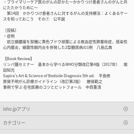
・プライマリーケア医のがんの診かた～かかりつけ患者さんのがんと共
にたたかうために～
第14回 かかりつけ患者さんに対するがんの支持療法：よくあるケー
スを知っておこう その⑦ 公平誠
［投稿］
・症例
前立腺膿瘍を契機に黄色ブドウ球菌による敗血症性肺塞栓症，感染性
心内膜炎，細菌性眼内炎を併発した2型糖尿病の1例 八島広典
【Book Review】
リンパ腫セミナー 基本から学べるWHO分類改訂第4版（2017年） 堀
田知光
Sapira's Art & Science of Bedside Diagnosis 5th ed. 平島修
原発不明がん診療ガイドライン（改訂第2版） 勝俣範之
事例で学ぶ 在宅医療のコツとピットフォール 中西重清
isho.jpアプリ
カテゴリー