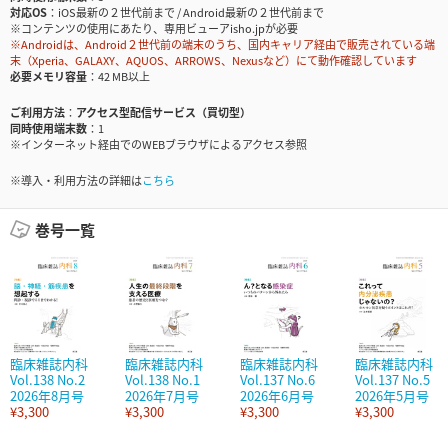
対応OS
iOS最新の２世代前まで / Android最新の２世代前まで
※コンテンツの使用にあたり、専用ビューアisho.jpが必要
※Androidは、Android２世代前の端末のうち、国内キャリア経由で販売されている端
末（Xperia、GALAXY、AQUOS、ARROWS、Nexusなど）にて動作確認しています
必要メモリ容量
42 MB以上
ご利用方法
アクセス型配信サービス（買切型）
同時使用端末数
1
※インターネット経由でのWEBブラウザによるアクセス参照
※導入・利用方法の詳細は
こちら
巻号一覧
臨床雑誌内科
臨床雑誌内科
臨床雑誌内科
臨床雑誌内科
Vol.138 No.2
Vol.138 No.1
Vol.137 No.6
Vol.137 No.5
2026年8月号
2026年7月号
2026年6月号
2026年5月号
¥3,300
¥3,300
¥3,300
¥3,300