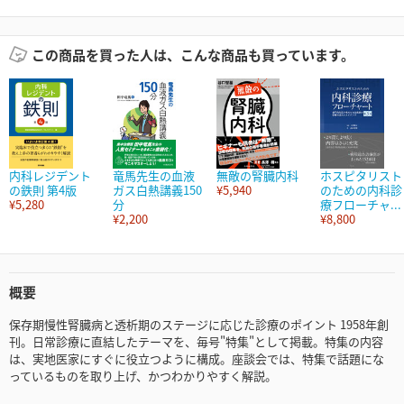
この商品を買った人は、こんな商品も買っています。
内科レジデント
竜馬先生の血液
無敵の腎臓内科
ホスピタリスト
の鉄則 第4版
ガス白熱講義150
¥5,940
のための内科診
¥5,280
分
療フローチャ...
¥2,200
¥8,800
概要
保存期慢性腎臓病と透析期のステージに応じた診療のポイント 1958年創
刊。日常診療に直結したテーマを、毎号"特集"として掲載。特集の内容
は、実地医家にすぐに役立つように構成。座談会では、特集で話題にな
っているものを取り上げ、かつわかりやすく解説。