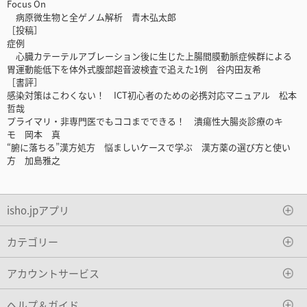
Focus On
病原微生物と全ゲノム解析 青木弘太郎
［投稿］
症例
心臓カテーテルアブレーション後に生じた上腸間膜動脈症候群による
胃運動能低下を体外式腹部超音波検査で追えた1例 谷内田友希
［書評］
感染対策はこわくない！ ICT初心者のための必携対応マニュアル 松本
哲哉
プライマリ・非専門医でもココまでできる！ 潰瘍性大腸炎診療のキ
モ 岡本 真
“腑に落ちる”漢方処方 悩ましいケースで学ぶ 漢方薬の選び方と使い
方 加島雅之
isho.jpアプリ
カテゴリー
アカウントサービス
ヘルプ＆ガイド