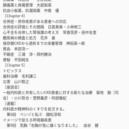
鎮痛薬と疼痛管理 大庭梨菜
抗血小板薬，抗凝固薬 中尾 優
［Chapter 4］
合併症・併存疾患がある患者への対応
合併症の評価とその間隔 日髙寿美・小林修三
心不全を合併した腎保護の考え方 常喜信彦・田中友里
糖尿病の検査と処方 花井 豪
保存期CKDから透析までの栄養管理 神田英一郎
貧血 本田浩一
不眠症 三浦 渉・西村勝治
便秘 平田純生
［Chapter 5］
トピックス
歯科治療 毛利謙三
災害 山川智之
［座談会］
一般内科医と共有したいCKD患者に対する新たな治療 菊地 勘［司
会］・小川哲也・菅野義彦・阿部雅紀
［連載］
内科医が精神科のくすりを処方する。
第6回 ベンゾと私⑤ 國松淳和
イメージで捉える呼吸器疾患
第9回 気胸「右胸が急に痛くなりました」 皿谷 健