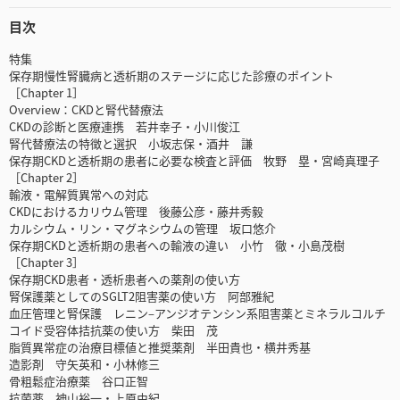
目次
特集
保存期慢性腎臓病と透析期のステージに応じた診療のポイント
［Chapter 1］
Overview：CKDと腎代替療法
CKDの診断と医療連携 若井幸子・小川俊江
腎代替療法の特徴と選択 小坂志保・酒井 謙
保存期CKDと透析期の患者に必要な検査と評価 牧野 塁・宮崎真理子
［Chapter 2］
輸液・電解質異常への対応
CKDにおけるカリウム管理 後藤公彦・藤井秀毅
カルシウム・リン・マグネシウムの管理 坂口悠介
保存期CKDと透析期の患者への輸液の違い 小竹 徹・小島茂樹
［Chapter 3］
保存期CKD患者・透析患者への薬剤の使い方
腎保護薬としてのSGLT2阻害薬の使い方 阿部雅紀
血圧管理と腎保護 レニン‒アンジオテンシン系阻害薬とミネラルコルチ
コイド受容体拮抗薬の使い方 柴田 茂
脂質異常症の治療目標値と推奨薬剤 半田貴也・横井秀基
造影剤 守矢英和・小林修三
骨粗鬆症治療薬 谷口正智
抗菌薬 神山裕一・上原由紀