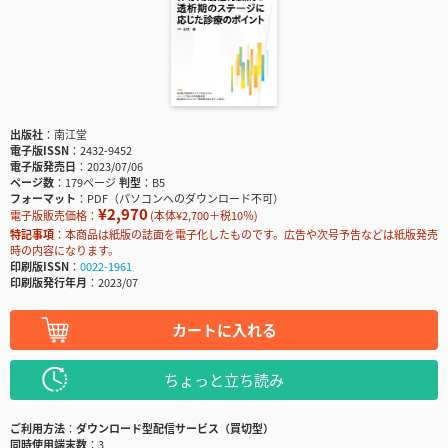
出版社
南江堂
電子版ISSN
2432-9452
電子版発売日
2023/07/06
ページ数
179ページ
判型
B5
フォーマット
PDF（パソコンへのダウンロード不可）
¥2,970
電子版販売価格：
(本体¥2,700＋税10％)
特記事項
本商品は紙版の誌面を電子化したものです。広告や次号予告などは紙版発売
時の内容になります。
印刷版ISSN
0022-1961
印刷版発行年月
2023/07
カートに入れる
ちょっと立ち読み
ご利用方法
ダウンロード型配信サービス（買切型）
同時使用端末数
3