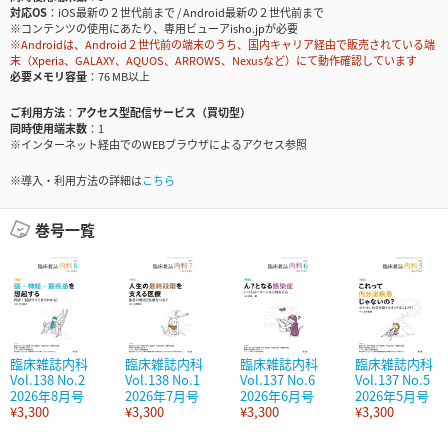
対応OS
iOS最新の２世代前まで / Android最新の２世代前まで
※コンテンツの使用にあたり、専用ビューアisho.jpが必要
※Androidは、Android２世代前の端末のうち、国内キャリア経由で販売されている端
末（Xperia、GALAXY、AQUOS、ARROWS、Nexusなど）にて動作確認しています
必要メモリ容量
76 MB以上
ご利用方法
アクセス型配信サービス（買切型）
同時使用端末数
1
※インターネット経由でのWEBブラウザによるアクセス参照
※導入・利用方法の詳細は
こちら
巻号一覧
臨床雑誌内科
臨床雑誌内科
臨床雑誌内科
臨床雑誌内科
Vol.138 No.2
Vol.138 No.1
Vol.137 No.6
Vol.137 No.5
2026年8月号
2026年7月号
2026年6月号
2026年5月号
¥3,300
¥3,300
¥3,300
¥3,300