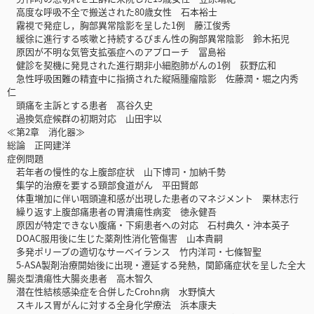
高度な呼吸不全で搬送された80歳女性 石本裕士
霧視で発症し，胸部異常陰影を呈した1例 藤江俊秀
緩徐に進行する咳嗽と持続するびまん性の胸部異常陰影 鈴木拓児
原因が不明な気管支拡張症へのアプローチ 冨島裕
健診を契機に発見された進行期非小細胞肺がんの1例 荻野広和
急性呼吸困難の精査中に指摘された縦隔腫瘤陰影 佐藤潤・堀之内秀
仁
頭痛を主訴とする患者 髙谷久史
過換気症候群の初期対応 山田宇以
≪第2章 消化器≫
総論 正岡建洋
症例問題
若年者の慢性的な上腹部症状 山下博司・加納千勢
集学的治療を要する頸部食道がん 平田賢郎
体重増加に伴い咽頭違和感が出現した患者のマネジメント 栗林志行
繰り返す上腹部痛患者の胃潰瘍性病変 徳永健吾
原因が特定できない腹痛・下痢患者への対応 石村典久・沖本英子
DOAC服用後に生じた薬剤性消化管傷害 山本貴嗣
多発ポリープの適切なサーベイランス 竹内洋司・七條智聖
5-ASA製剤治療開始後に出現・遷延する発熱，関節痛症状を呈した全大
腸炎型潰瘍性大腸炎患者 高木智久
潜在性結核感染症を合併したCrohn病 水野慎大
スキルス胃がんに対する全身化学療法 浜本康夫