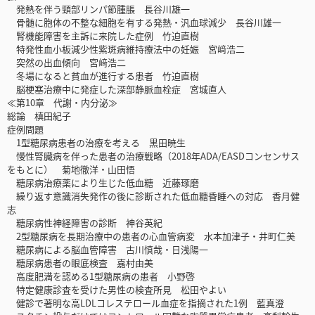
発熱を伴う頸部リンパ節腫脹 長谷川雄一
骨髄に胞体の不整な細胞を有する発熱・汎血球減少 長谷川雄一
腎機能障害を主訴に来院した症例 竹迫直樹
特発性血小板減少性紫斑病維持療法中の妊娠 宮﨑浩二
突然の出血傾向 宮﨑浩二
冬場になると貧血が進行する患者 竹迫直樹
脳梗塞治療中に発症した深部静脈血栓症 宮城直人
≪第10章 代謝・内分泌≫
総論 槙田紀子
症例問題
1型糖尿病患者の治療を考える 黒田暁生
慢性腎臓病を伴った患者の治療戦略（2018年ADA/EASDコンセンサス
をもとに） 菊地徹洋・山田悟
糖尿病治療薬により生じた低血糖 近藤琢磨
繰り返す意識消失発作の後に診断された低血糖昏睡への対応 香月健
志
糖尿病性神経障害の診断 神谷英紀
2型糖尿病を長期治療中の患者の心血管病変 水本加津子・井町仁美
糖尿病による脳血管障害 古川慎哉・日浅陽一
糖尿病患者の眼底検査 嘉村由美
高度肥満を認める1型糖尿病の患者 小野啓
特定健康診査を受けた男性の検査所見 松田やよい
健診で著明な高LDLコレステロール血症を指摘された1例 藍真澄