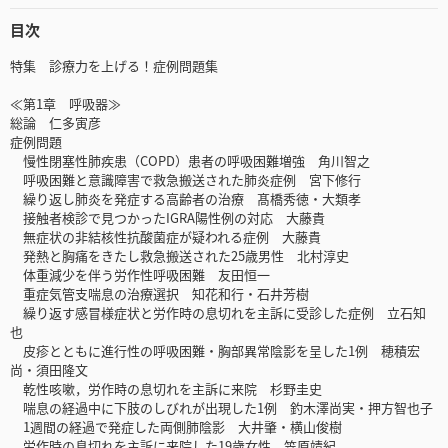
目次
特集 診療力を上げる！症例問題集
≪第1章 呼吸器≫
総論 仁多寅彦
症例問題
慢性閉塞性肺疾患（COPD）患者の呼吸困難増強 角川智之
呼吸困難と意識障害で救急搬送された肺炎症例 宮下修行
繰り返し肺炎を発症する高齢者の治療 髙橋秀徳・大類孝
接触者検診で見つかったIGRA陽性例の対応 大藤貴
無症状の非結核性抗酸菌症が疑われる症例 大藤貴
発熱と胸痛をきたし救急搬送された25歳男性 北村淳史
体重減少を伴う労作性呼吸困難 友田恒一
重症気管支喘息の治療選択 知花和行・石井芳樹
繰り返す感冒様症状と労作時の息切れを主訴に受診した症例 立石知
也
皮疹とともに進行性の呼吸困難・胸部異常陰影を呈した1例 穂積宏
尚・須田隆文
乾性咳嗽，労作時の息切れを主訴に来院 杉野圭史
喘息の経過中に下肢のしびれが出現した1例 釣木澤尚実・押方智也子
1週間の経過で発症した両側肺陰影 大井肇・横山俊樹
労作時の息切れを主訴に来院した19歳女性 笠原靖紀