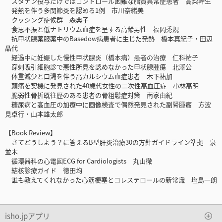
スタチン投与だけではコントロール困難な脂質異常症患者 高梨幹生
発熱を伴う多関節炎を認める1例 市川奈緒美
クッシング症候群 森典子
食思不振と低ナトリウム血症を呈する高齢男性 福岡秀規
抗甲状腺薬服薬中のBasedow病患者に生じた発熱 橋本真紀子・田辺
晶代
経過中に妊娠した慢性甲状腺炎（橋本病）患者の治療 仁科祐子
穿刺吸引細胞診で悪性所見を認めなかった甲状腺腫瘍 北澤公
体重減少と口渇を伴う高カルシウム血症患者 木下祐加
頭痛を契機に発見された40歳代女性の二次性高血圧症 小林高明
脆弱性骨折既往歴のある患者の骨粗鬆症対策 南家由紀
糖尿病と高血圧の加療中に画像検査で偶然発見された副腎腫瘤 方波
見卓行・山本雄太郎
【Book Review】
さてどうしよう？に答えるB型肝炎治療30の方針ガイドライン準拠 泉
並木
循環器科の心電図ECG for Cardiologists 丸山徹
結核診療ガイド 徳田均
誰も教えてくれなかった心筋梗塞とコレステロールの新常識 塩島一朗
isho.jpアプリ