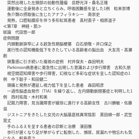
突然出現した左頸部の拍動性腫瘤 岳野光洋・桑名正隆
運動後に全身発赤と立ちくらみ，呼吸困難感を呈した1例 粒来崇博
魚介類の摂取後に生じたアナフィラキシー 南崇史
発熱，口腔粘膜疹を伴う多形紅斑患者 髙村直子・相原道子
≪第7章 神経・筋≫
総論 代田悠一郎
症例問題
内頸動脈狭窄による超急性期脳梗塞 白石朋敬・井口保之
進行性の認知機能低下をきたしている高齢者の脳出血 大友亮・髙瀬
創
頭重感に引き続いた複視の症例 村井保夫・森田明夫
Parkinson病患者に亜急性に出現した意識および歩行障害 古和久朋
視空間認知障害や歩行障害，幻視など多彩な症状を呈した認知症の1
例 中下聡子・和田健二
頭痛と発熱が遷延し視力低下を呈した患者 森田昭彦
一過性脳虚血発作（TIA）を繰り返し，左内頸動脈閉塞症と判明した1
例 西村拓哉・木村和美
記銘力障害，見当識障害が緩徐に進行する高齢女性 古川勝敏・佐藤
滋
ジストニアをきたした女児の大脳基底核異常陰影 黒田順一郎・武笠
晃丈
手のふるえを呈する患者の診断と治療 濱田雅
歩行が遅くなり足が挙がらずに転倒した．頻尿，尿漏れや物忘れも気
になる 鮫島直之