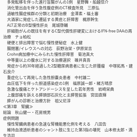
多発転移を伴った進行盲腸がんの1例 星野舞・船越信介
消化管出血を伴う急性腹症例のCT検査所見 三原弘
過敏性腸症候群の分類と初期治療 金澤素・福土審
大酒家に発症した遷延する黄疸と肝障害 梶原幹生
ALT正常のB型慢性肝炎 尾城啓輔
肝細胞がんの既往を有するC型代償性肝硬変におけるIFN-free DAAの再
治療 チョ柏松
硬便と排出障害で悩む慢性便秘症 水上健
腸閉塞/イレウスへの対応 荻野治栄・伊原栄吉
Crohn病加療中にみられた慢性肝障害 菊池真大
中等量以上の腹水に対する治療選択 碓井真吾
発症から約30年経過した2型糖尿病患者に生じた肝腫瘤 中塚拓馬・建
石良介
重症化して再発した急性胆嚢炎患者 中村雄二
血圧低下を伴った胆道感染症の1例 福原誠一郎・緒方晴彦
急激な腹痛とケトアシドーシスを呈した若年男性 岩崎栄典
上腹部痛を訴える膵頭部石灰化と主膵管拡張 宮田直輝
膵がんの診断と治療方針 祖父尼淳
≪第3章 腎臓≫
総論 秋山健一・花房規男
症例問題
慢性腎臓病患者の急速な腎機能悪化例を考える 八田告
維持血液透析患者のシャント肢に生じた第3指の壊死 山本修太郎・満
生浩司