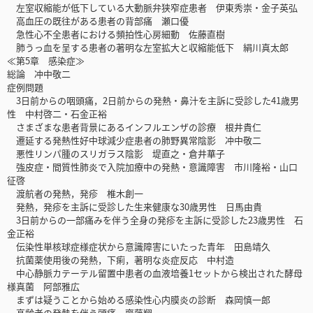
左室収縮能が低下している大動脈弁狭窄症患者 伊東秀崇・金子英弘
高血圧の既往がある患者の背部痛 瀬口優
急性心不全患者における頻拍性心房細動 佐藤直樹
肺うっ血を呈する患者の著明な左室拡大と収縮能低下 絹川真太郎
≪第5章 感染症≫
総論 冲中敬二
症例問題
3日前からの咽頭痛，2日前からの発熱・鼻汁を主訴に受診した41歳男
性 中村啓二・石金正裕
さまざまな患者背景にあるインフルエンザの診療 根井貴仁
遷延する発熱性好中球減少症患者の肺野異常陰影 冲中敬二
悪性リンパ腫のスリガラス陰影 堤直之・倉井華子
強皮症・間質性肺炎で入院加療中の発熱・意識障害 市川隆裕・山口
征啓
渡航者の発熱，発疹 椎木創一
発熱，発疹を主訴に受診した生来健康な30歳男性 日馬由貴
3日前からの一部痛みを伴う全身の発疹を主訴に受診した23歳男性 石
金正裕
伝染性単核球症様症状から意識障害にいたった青年 田島靖久
抗菌薬使用後の発熱，下痢，著明な炎症反応 中村造
中心静脈カテーテル留置中患者の血液培養1セットから検出された酵母
様真菌 阿部雅広
まずは疑うことから始める感染性心内膜炎の診断 森岡慎一郎
高齢者の発熱を伴う頭痛 齋藤翔