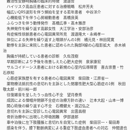
難治性安静時胸痛の臨床的特徴 渡邉哲
ハイリスク高血圧患者に対する治療戦略 松井芳夫
幅広いQRS波形を伴う頻拍を呈する若年患者 中谷洋介
心機能低下を伴う心房細動患者 髙橋良英
ふらつきを伴う動悸発作 髙橋広季・髙木雅彦
失神発作を繰り返す高齢女性 大江学治・安部治彦
有症候性徐脈患者の心電図異常所見 渡邉隆大・永嶋孝一
体位による失神を繰り返す上咽頭がんの1例 橘元見・林田晃寛
動悸を主訴に来院した患者に認められた胸部X線の心陰影拡大 赤木禎
治
胸痛が持続している患者の診断 久佐茂樹
早期診断により予後を改善しえた心肥大症例 泉家康宏
サルコイドーシス患者における新規の心室内伝導障害 喜古崇豊・竹
石恭知
心筋症家族歴を有する患者の心電図異常 柴田敦・江原省一
薬物療法抵抗性の息切れを主訴とした閉塞性肥大型心筋症の1例 秋田
敬太郎・前川裕一郎
往復雑音を呈したうっ血性心不全 望月泰秀
成因による僧帽弁閉鎖不全症の治療方針の違い 辻本大起・山本一博
開心術後の繰り返す心不全 石橋健太・渡辺弘之
息切れを主訴に受診した心電図異常 出雲昌樹
骨折治療中に出現した呼吸困難 伊部達郎
車中泊後に左下肢腫脹と息切れを自覚した症例 柴田宗一・菊田寿
感染を伴う，膝下動脈病変による重症下肢虚血患者への対応 仲間達也