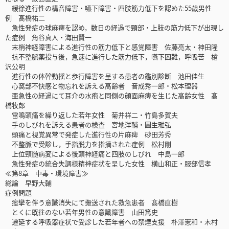
緩徐進行性の構音障害・嚥下障害・四肢筋力低下を認めた55歳男性
例 髙橋祐二
急性発症の球麻痺を認め，数日の経過で頸部・上肢の筋力低下が出現し
た症例 角谷真人・海田賢一
末梢神経障害による進行性の筋力低下と感覚障害 佐藤亮太・神田隆
抗不整脈薬投与後，急速に進行した筋力低下，嚥下困難，呼吸苦 槍
沢公明
進行性の体幹動揺と歩行障害を呈する患者の鑑別診断 池田佳生
心窩部不快感と物忘れを訴える高齢者 音成秀一郎・松本理器
亜急性の経過にて耳介の水疱と同側の顔面麻痺を生じた高齢女性 髙
橋牧郎
雷鳴頭痛を繰り返した若年女性 菊井祥二・竹島多賀夫
手のしびれを訴える患者の検査 宮地洋輔・園生雅弘
頭痛と視覚異常で発症した進行性の片麻痺 砂田芳秀
不整脈で受診し，手指脱力を指摘された症例 松村剛
上位頸髄病変による後頭神経痛と四肢のしびれ 中島一郎
急性発症の統合失調様精神症状を呈した女性 横山和正・服部信孝
≪第8章 中毒・環境障害≫
総論 早野大輔
症例問題
痙攣を伴う意識消失にて搬送された救急患者 髙橋直樹
とくに既往のない若年男性の意識障害 山田篤史
遷延する呼吸器症状で受診した若年者への禁煙支援 朴澤憲和・木村