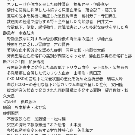
ネフローゼ症候群を呈した膜性腎症 福永昇平・伊藤孝史
健診を契機に判明した持続する尿潜血陽性 落合彰子・藤元昭一
夏場の脱水を契機に発症した急性腎障害 島村芳子・寺田典生
数週間の経過で進行する腎不全を呈した高齢患者 臼井丈一
食欲低下，便秘，緩慢動作，意識障害といった多彩な症状を呈した高
齢患者 金森弘志
腎動脈狭窄に対する血管形成術後の降圧薬の選択 伊藤貞嘉
検尿所見に乏しい腎障害 古市賢吾
著明な血小板減少を認めた症例 岡戸丈和・内藤省太郎
非典型溶血性症候群の鑑別が問題となったが，溶血性尿毒症症候群と診
断された1例 加藤秀樹
夜尿症治療中に発症した高度低ナトリウム血症 寺下真帆・柴垣有吾
多発膿瘍に合併した低カリウム血症 山崎修・柴田茂
CKD-MBDの管理中に栄養状態の悪化を認めた透析患者 駒場大峰
血漿HCO3－の著明な低下と低カリウム血症を呈した症例 安田隆
腹部超音波検査で発見された両側腎臓に多発する嚢胞 望月俊雄・秋
久太良
≪第4章 循環器≫
総論 杉本裕史・水野篤
症例問題
不安定狭心症 加藤駿一・松村穣
突然の胸痛で救急搬送された患者 山本慶
多枝冠動脈病変を有する労作性狭心症 矢作和之