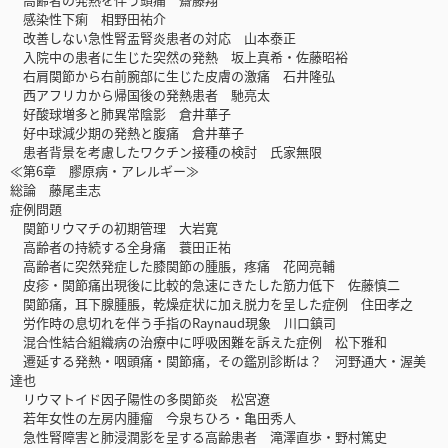
感染性下痢 相野田祐介
改善しない急性腎盂腎炎患者の対応 山本泰正
入院中の患者に生じた突然の発熱 坂上真希・佐藤昭裕
右肩関節から右前腕部に生じた皮膚の激痛 石井隆弘
西アフリカから帰国後の発熱患者 馳亮太
好酸球増多と肺異常陰影 倉井華子
好中球減少期の発熱と腹痛 倉井華子
患者背景を考慮したワクチン接種の検討 氏家無限
≪第6章 膠原病・アレルギー≫
総論 藤尾圭志
症例問題
関節リウマチの初期管理 大岩寛
高齢者の持続する全身痛 蓑田正祐
高齢者に突然発症した膝関節の腫脹，疼痛 花岡亮輔
皮疹・関節痛出現後に比較的急速にきたした筋力低下 佐藤慎二
関節痛，耳下腺腫脹，乾燥症状に加え脱力を呈した症例 住田孝之
労作時の息切れを伴う手指のRaynaud現象 川口鎮司
混合性結合組織病の治療中に呼吸困難を訴えた症例 松下雅和
遷延する発熱・咽頭痛・関節痛，その鑑別診断は？ 河野通大・渥美
達也
リウマトイド因子陽性の多関節炎 松宮遼
若年女性の左房内腫瘤 今泉ちひろ・亀田秀人
急性腎障害と肺浸潤影を呈する高齢患者 滝澤直歩・野村篤史