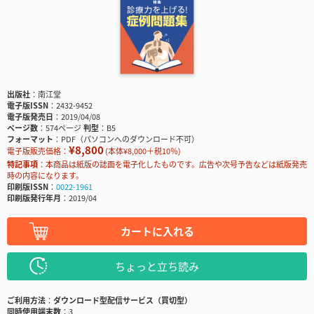
出版社
南江堂
電子版ISSN
2432-9452
電子版発売日
2019/04/08
ページ数
574ページ
判型
B5
フォーマット
PDF（パソコンへのダウンロード不可）
¥8,800
電子版販売価格：
(本体¥8,000＋税10％)
特記事項
本商品は紙版の誌面を電子化したものです。広告や次号予告などは紙版発売
時の内容になります。
印刷版ISSN
0022-1961
印刷版発行年月
2019/04
カートに入れる
ちょっと立ち読み
ご利用方法
ダウンロード型配信サービス（買切型）
同時使用端末数
3