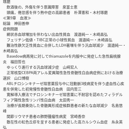
琢磨
飲酒後の，外傷を伴う意識障害 泉富士恵
頭痛，倦怠感を伴う熱中症の高齢患者 朴澤憲和・木村琢磨
≪第9章 血液≫
総論 神田善伸
症例問題
網状赤血球増加を伴わない出血性貧血 渡邉純一・木崎昌弘
フェリチン低値・TIBC正常の小球性貧血 渡邉純一・木崎昌弘
難治性鉄欠乏性貧血に合併したLDH著増を伴う汎血球減少 渡邉純一・
木崎昌弘
Basedow病再発に対してthiamazoleを内服中に発症した急性扁桃腺
炎 福田哲也
ゆっくり進行する汎血球減少症 山﨑宏人
正常核型CEBPA両アレル変異陽性急性骨髄性白血病症例における治療
選択 山口博樹
ABLチロシンキナーゼ阻害薬投与中に冠動脈3枝病変を伴う虚血性心疾
患を併発した初発慢性骨髄性白血病 田内哲三
寛解導入療法でチロシンキナーゼ阻害薬に不耐容を認めたフィラデル
フィア陽性急性リンパ性白血病 太田秀一
治療が長期奏効した骨髄異形成症候群患者の新たな血球減少 名島悠
峰
関節リウマチ患者の肺野腫瘤性病変 宮崎香奈
散在性の紅色丘疹を呈する患者に発症した高カルシウム血症 糸永英
弘