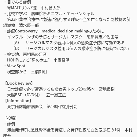
・目でみる症例
胃MALTリンパ腫 中村昌太郎
・比較で学ぶ 病理診断ミニマル・エッセンシャル
第23回集中治療中に急速に進行する呼吸不全で亡くなった剖検例の肺
組織像 清水辰一郎
・診療Controversy―medical decision makingのために
インフルエンザの予防とサージカルマスク 忽那賢志／佐田竜一
（A） サージカルマスク着用は個人の感染症予防に有効である
（B） サージカルマスク着用は個人の感染症予防に有効ではない
・被災地、南相馬の足音
HOHPによる“男の木工” 小鷹昌明
・View Spot
検査部から 三橋知明
【Book Review】
日常診療で必ず遭遇する皮膚疾患トップ20攻略本 宮地良樹
大腸ESD（DVD付） 五十嵐正広
【Information】
東京臨床糖尿病医会 第140回特別例会
［投稿］
・症例
溶血発作時に急性腎不全を発症した発作性夜間血色素尿症の1例 木村
庄吾