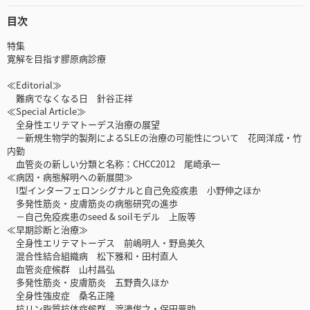
目次
特集
寛解を目指す膠原病診療
≪Editorial≫
難病でなくなる日 針谷正祥
≪Special Article≫
全身性エリテマトーデス治療の展望
－新規生物学的製剤によるSLEの治療の可能性について 花岡洋成・竹
内勤
血管炎の新しい分類と名称：CHCC2012 尾崎承一
≪病因・病態解明への新展開≫
I型インターフェロンシグナルと自己免疫疾患 小野伸之ほか
多発性筋炎・皮膚筋炎の病態研究の進歩
－自己免疫疾患のseed & soilモデル 上阪等
≪早期診断と治療≫
全身性エリテマトーデス 前嶋明人・野島美久
混合性結合組織病 松下雅和・田村直人
血管炎症候群 山村昌弘
多発性筋炎・皮膚筋炎 五野貴久ほか
全身性強皮症 桑名正隆
抗リン脂質抗体症候群 渡邊俊之・保田晋助