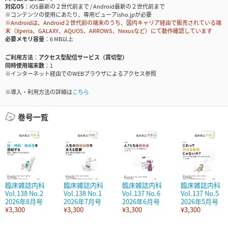
対応OS
iOS最新の２世代前まで / Android最新の２世代前まで
※コンテンツの使用にあたり、専用ビューアisho.jpが必要
※Androidは、Android２世代前の端末のうち、国内キャリア経由で販売されている端
末（Xperia、GALAXY、AQUOS、ARROWS、Nexusなど）にて動作確認しています
必要メモリ容量
6 MB以上
ご利用方法
アクセス型配信サービス（買切型）
同時使用端末数
1
※インターネット経由でのWEBブラウザによるアクセス参照
※導入・利用方法の詳細は
こちら
巻号一覧
臨床雑誌内科
臨床雑誌内科
臨床雑誌内科
臨床雑誌内科
Vol.138 No.2
Vol.138 No.1
Vol.137 No.6
Vol.137 No.5
2026年8月号
2026年7月号
2026年6月号
2026年5月号
¥3,300
¥3,300
¥3,300
¥3,300