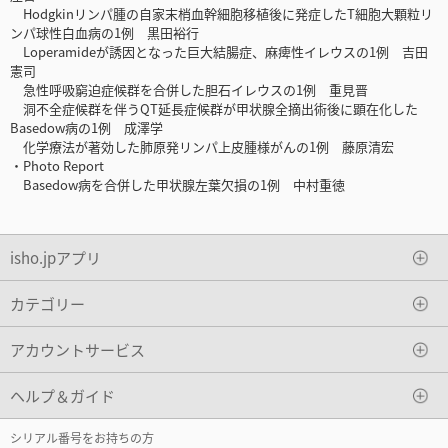
Hodgkinリンパ腫の自家末梢血幹細胞移植後に発症したT細胞大顆粒リ
ンパ球性白血病の1例 黒田裕行
Loperamideが誘因となった巨大結腸症、麻痺性イレウスの1例 吉田
憲司
急性呼吸窮迫症候群を合併した胆石イレウスの1例 重見晋
洞不全症候群を伴うQT延長症候群が甲状腺全摘出術後に顕在化した
Basedow病の1例 成澤学
化学療法が著効した肺原発リンパ上皮腫様がんの1例 藤原清宏
・Photo Report
Basedow病を合併した甲状腺左葉欠損の1例 中村重徳
isho.jpアプリ
カテゴリー
アカウントサービス
ヘルプ＆ガイド
シリアル番号をお持ちの方