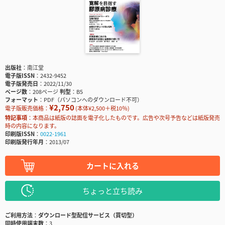
出版社
南江堂
電子版ISSN
2432-9452
電子版発売日
2022/11/30
ページ数
208ページ
判型
B5
フォーマット
PDF（パソコンへのダウンロード不可）
¥2,750
電子版販売価格：
(本体¥2,500＋税10％)
特記事項
本商品は紙版の誌面を電子化したものです。広告や次号予告などは紙版発売
時の内容になります。
印刷版ISSN
0022-1961
印刷版発行年月
2013/07
カートに入れる
ちょっと立ち読み
ご利用方法
ダウンロード型配信サービス（買切型）
同時使用端末数
3