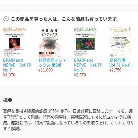
この商品を買った人は、こんな商品も買っています。
BRAIN and
神経病理インデ
BRAIN and
総合診療
NERVE Vol.75
ックス 第2版
NERVE Vol.75
Vol.31 No.6
No.7
¥11,000
No.6
¥2,750
¥2,970
¥2,970
概要
寛解を目指す膠原病診療 1958年創刊。日常診療に直結したテーマを、毎
号"特集"として掲載。特集の内容は、実地医家にすぐに役立つように構
成。座談会では、特集で話題になっているものを取り上げ、かつわかりや
すく解説。