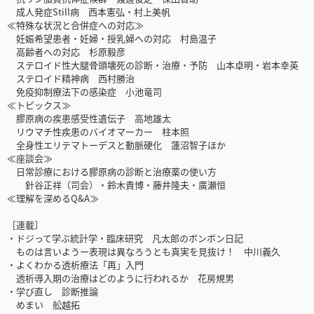
成人発症Still病 西本憲弘・村上美帆
≪特殊な状況と合併症への対応≫
妊娠希望患者・妊婦・授乳婦への対応 村島温子
高齢者への対応 杉原毅彦
ステロイド性大腿骨頭壊死の診断・治療・予防 山本卓明・岩本幸英
ステロイド精神病 西村勝治
免疫抑制療法下の感染症 小池竜司
≪トピックス≫
膠原病の疾患感受性遺伝子 高地雄太
リウマチ性疾患のバイオマーカー 柱本照
全身性エリテマトーデスと動脈硬化 蓮沼智子ほか
≪座談会≫
日常診療における膠原病の診断と治療薬の使い方
針谷正祥（司会）・鈴木貴博・藤井隆夫・廣瀬恒
≪理解を深めるQ&A≫
［連載］
・ドジって学ぶ統計学・臨床研究 凡太郎のボンボン日記
ものは言いようー表現は異なろうとも真実を見抜け！ 中川義久
・よくわかる透析療法「再」入門
透析導入期の治療はどのように行われるか 花房規男
・学び直し 診断推論
めまい 舩越拓