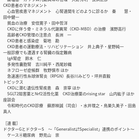
CKD患者のマネジメント
心血管疾患マネジメント 心腎連関をどのように診るか 秦 慧・
田中健一
貧血の治療 安倍寛子・田中哲洋
CKDに伴う骨・ミネラル代謝異常（CKD-MBD）の治療 濱野高行
高齢者CKD管理の注意点 長洲 一
CKD患者と感染症 菊地 勘
CKD患者の運動療法・リハビリテーション 井上典子・星野純一
一般診療でも遭遇する腎臓の指定難病
IgA腎症 鈴木 仁
多発性囊胞腎 吉川純平・西尾妙織
ネフローゼ症候群 牧野慎市 ほか
急速進行性糸球体腎炎（RPGN）長谷川みどり・坪井直毅
トピックス
CKDに潜む遺伝性腎疾患 森 崇寧 ほか
SGLT2阻害薬とNrf2活性化薬 CKD治療薬のrising star 山内紘子 ほか
座談会
令和時代のCKD診療 蘇原映誠（司会）・水井理之・鳥巣久美子・田島
真人
［連 載］
ドクターGとドクターS ～「Generalist⇄Specialist」連携のポイント～
ケース④糖尿病 野見山 崇