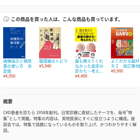
この商品を買った人は、こんな商品も買っています。
病棟指示と頻用
循環器のトビラ
誰も教えてくれ
よくわかる脳Ｍ
薬の使い方 決
¥5,940
なかった皮疹の
ＲＩ 改訂第4
定版
診かた・考え...
¥9,900
¥4,950
¥4,400
概要
CKD患者を診たら 1958年創刊。日常診療に直結したテーマを、毎号"特
集"として掲載。特集の内容は、実地医家にすぐに役立つように構成。座
談会では、特集で話題になっているものを取り上げ、かつわかりやすく解
説。