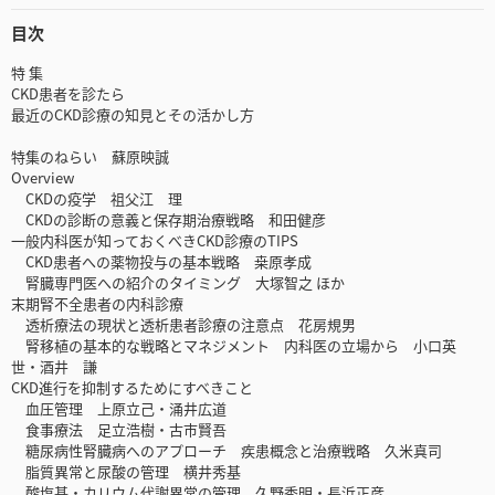
目次
特 集
CKD患者を診たら
最近のCKD診療の知見とその活かし方
特集のねらい 蘇原映誠
Overview
CKDの疫学 祖父江 理
CKDの診断の意義と保存期治療戦略 和田健彦
一般内科医が知っておくべきCKD診療のTIPS
CKD患者への薬物投与の基本戦略 桒原孝成
腎臓専門医への紹介のタイミング 大塚智之 ほか
末期腎不全患者の内科診療
透析療法の現状と透析患者診療の注意点 花房規男
腎移植の基本的な戦略とマネジメント 内科医の立場から 小口英
世・酒井 謙
CKD進行を抑制するためにすべきこと
血圧管理 上原立己・涌井広道
食事療法 足立浩樹・古市賢吾
糖尿病性腎臓病へのアプローチ 疾患概念と治療戦略 久米真司
脂質異常と尿酸の管理 横井秀基
酸塩基・カリウム代謝異常の管理 久野秀明・長浜正彦