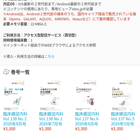
対応OS
iOS最新の２世代前まで / Android最新の２世代前まで
※コンテンツの使用にあたり、専用ビューアisho.jpが必要
※Androidは、Android２世代前の端末のうち、国内キャリア経由で販売されている端
末（Xperia、GALAXY、AQUOS、ARROWS、Nexusなど）にて動作確認しています
必要メモリ容量
22 MB以上
ご利用方法
アクセス型配信サービス（買切型）
同時使用端末数
1
※インターネット経由でのWEBブラウザによるアクセス参照
※導入・利用方法の詳細は
こちら
巻号一覧
臨床雑誌内科
臨床雑誌内科
臨床雑誌内科
臨床雑誌内科
Vol.138 No.2
Vol.138 No.1
Vol.137 No.6
Vol.137 No.5
2026年8月号
2026年7月号
2026年6月号
2026年5月号
¥3,300
¥3,300
¥3,300
¥3,300