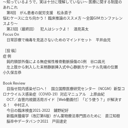
～知っているようで，実は十分に理解していない～ 医療に関する制度の
あれこれ
第8回 がん患者の就労支援 松永直子
悩むケースに立ち向かう！ 臨床推論のススメ方 ～全国GIMカンファレン
スより～
第23回（最終回） 犯人はシックよ！ 酒見英太
Focus On
日常診療で梅毒を見逃さないためのマインドセット 平井由児
［投 稿］
症 例
鈍的頸部外傷による無症候性椎骨動脈損傷の1例 谷口昌光
左上肢から刺入した末梢静脈挿入式中心静脈カテーテル先端の位置
小久保吉恭
Book Review
目指せ院内感染ゼロへ！ 国立国際医療研究センター（NCGM）新型コ
ロナウイルス感染症（COVID-19）対応マニュアル 上原由紀
OCT／血管内視鏡活用ガイド［Web動画付］「どう使う？」が解決す
る！ 中村正人
今日の臨床検査2021-2022 鋪野紀好
新臨床腫瘍学（改訂第6版）がん薬物療法専門医のために 直江知樹
脳卒中データバンク2021 戸田達史