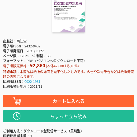
出版社
南江堂
電子版ISSN
2432-9452
電子版発売日
2021/11/22
ページ数
170ページ
判型
B5
フォーマット
PDF（パソコンへのダウンロード不可）
¥2,860
電子版販売価格：
(本体¥2,600＋税10％)
特記事項
本商品は紙版の誌面を電子化したものです。広告や次号予告などは紙版発売
時の内容になります。
印刷版ISSN
0022-1961
印刷版発行年月
2021/11
カートに入れる
ちょっと立ち読み
ご利用方法
ダウンロード型配信サービス（買切型）
同時使用端末数
3