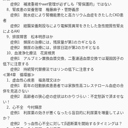
症例2 補液重視やwet管理が必ずしも「腎保護的」ではない
8．腎疾患の栄養管理 権藤麻子・菅野義彦
症例1 脱水症により腎機能悪化と高カリウム血症をきたしたCKD患
者
症例2 経腸栄養剤投与により電解質異常をきたした急性間質性腎炎
によるAKI
9．排尿障害 松本明彦ほか
症例1 頻尿の治療には，残尿量が第1のカギとなる
症例2 頻尿の治療には，排尿日誌が第2のカギとなる
10．血液浄化療法 花房規男
症例1 アルブミン置換血漿交換，二重濾過血漿交換では凝固因子の
低下に注意する
症例2 持続腎代替療法ではリンの低下に注意する
≪第4章 循環器≫
1．虚血性心疾患 福島理文ほか
症例1 若年の冠動脈疾患患者では家族性高コレステロール血症の合
併を見逃さない
症例2 高齢者の狭心症の症状はわかりづらい：不定愁訴で済ませな
い！
2．心不全 今村輝彦
症例1 利尿薬の効きが悪くなったら盲目的に利尿薬を増量してよい
か？
症例2 うっ血性心不全に対してβ遮断薬を開始するタイミングは？