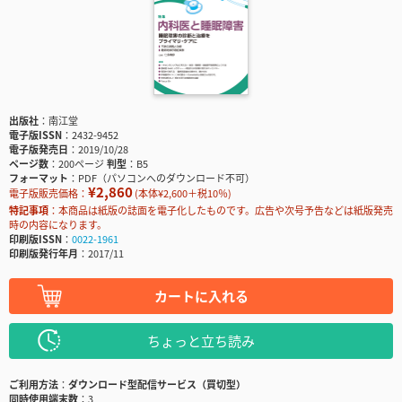
出版社
南江堂
電子版ISSN
2432-9452
電子版発売日
2019/10/28
ページ数
200ページ
判型
B5
フォーマット
PDF（パソコンへのダウンロード不可）
¥2,860
電子版販売価格：
(本体¥2,600＋税10％)
特記事項
本商品は紙版の誌面を電子化したものです。広告や次号予告などは紙版発売
時の内容になります。
印刷版ISSN
0022-1961
印刷版発行年月
2017/11
カートに入れる
ちょっと立ち読み
ご利用方法
ダウンロード型配信サービス（買切型）
同時使用端末数
3