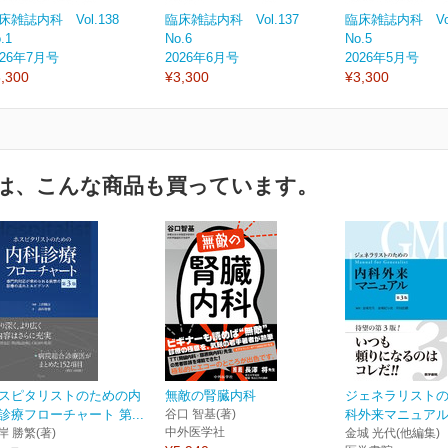
床雑誌内科 Vol.138
臨床雑誌内科 Vol.137
臨床雑誌内科 Vol
.1
No.6
No.5
026年7月号
2026年6月号
2026年5月号
,300
¥3,300
¥3,300
は、こんな商品も買っています。
スピタリストのための内
無敵の腎臓内科
ジェネラリスト
診療フローチャート 第...
谷口 智基(著)
科外来マニュアル
中外医学社
岸 勝繁(著)
金城 光代(他編集)