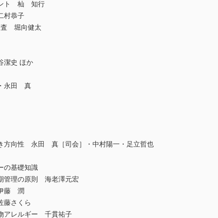
ント 杣 知行
二村恭子
検査 堀向健太
潔史 ほか
・永田 真
方向性 永田 真［司会］・中村陽一・足立哲也
ーの基礎知識
期管理の原則 海老澤元宏
伊藤 潤
佐藤さくら
物アレルギー 千貫祐子