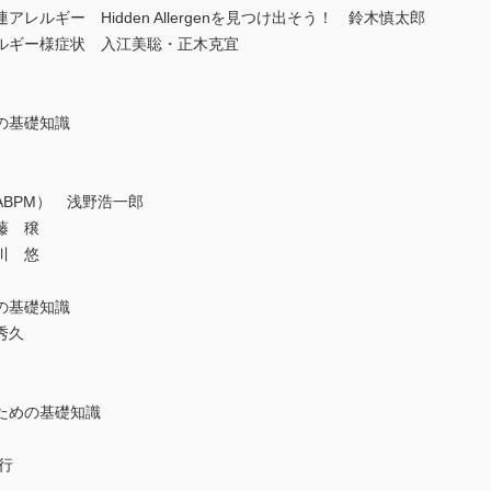
ルギー Hidden Allergenを見つけ出そう！ 鈴木慎太郎
ルギー様症状 入江美聡・正木克宜
の基礎知識
BPM） 浅野浩一郎
藤 穣
川 悠
の基礎知識
秀久
ための基礎知識
行