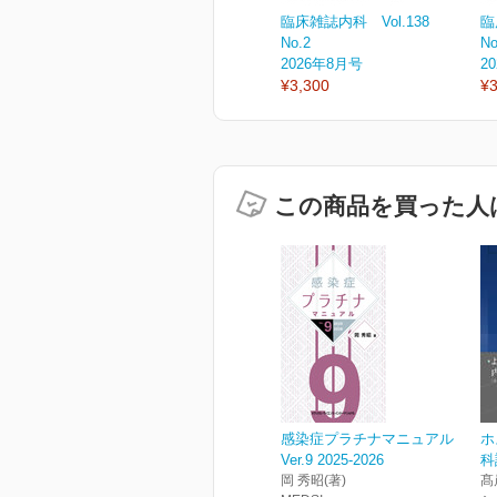
臨床雑誌内科 Vol.138
臨
No.2
No
2026年8月号
2
¥3,300
¥3
この商品を買った人
感染症プラチナマニュアル
ホ
Ver.9 2025-2026
科
岡 秀昭(著)
髙