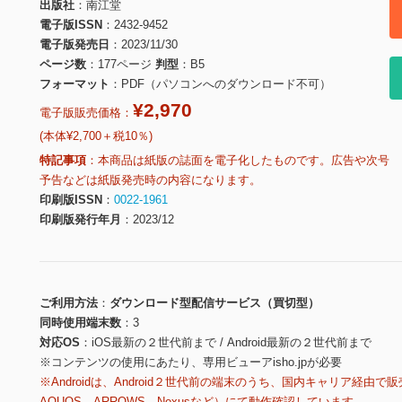
出版社
南江堂
電子版ISSN
2432-9452
電子版発売日
2023/11/30
ページ数
177ページ
判型
B5
フォーマット
PDF（パソコンへのダウンロード不可）
¥2,970
電子版販売価格：
(本体¥2,700＋税10％)
特記事項
本商品は紙版の誌面を電子化したものです。広告や次号
予告などは紙版発売時の内容になります。
印刷版ISSN
0022-1961
印刷版発行年月
2023/12
ご利用方法
ダウンロード型配信サービス（買切型）
同時使用端末数
3
対応OS
iOS最新の２世代前まで / Android最新の２世代前まで
※コンテンツの使用にあたり、専用ビューアisho.jpが必要
※Androidは、Android２世代前の端末のうち、国内キャリア経由で販
AQUOS、ARROWS、Nexusなど）にて動作確認しています