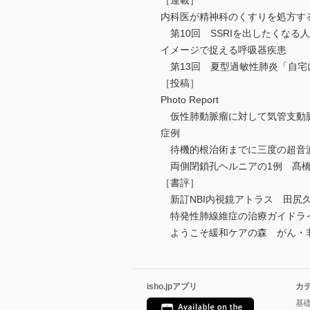
［連載］
内科医が精神科のくすりを処方す
第10回 SSRIを出したくなる人
イメージで捉える呼吸器疾患
第13回 夏型過敏性肺炎「自宅
［投稿］
Photo Report
仮性肺動脈瘤に対して気管支動脈
症例
待機的根治術までに三度の超音
両側閉鎖孔ヘルニアの1例 髙
［書評］
新訂NBI内視鏡アトラス 田尻
特発性肺線維症の治療ガイドライン
ようこそ緩和ケアの森 がん・
isho.jpアプリ
カ
基