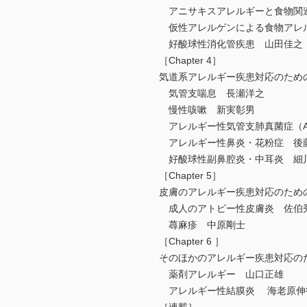
アニサキスアレルギーと食物関連アレ
仮性アレルゲンによる食物アレ
好酸球性消化管疾患 山田佳之
［Chapter 4］
気道系アレルギー疾患対応のため
気管支喘息 長瀬洋之
慢性咳嗽 新実彰男
アレルギー性気管支肺真菌症（A
アレルギー性鼻炎・花粉症 後
好酸球性副鼻腔炎・中耳炎 細
［Chapter 5］
皮膚のアレルギー疾患対応のため
成人のアトピー性皮膚炎 佐伯
蕁麻疹 中原剛士
［Chapter 6 ］
そのほかのアレルギー疾患対応の
薬剤アレルギー 山口正雄
アレルギー性結膜炎 海老原伸