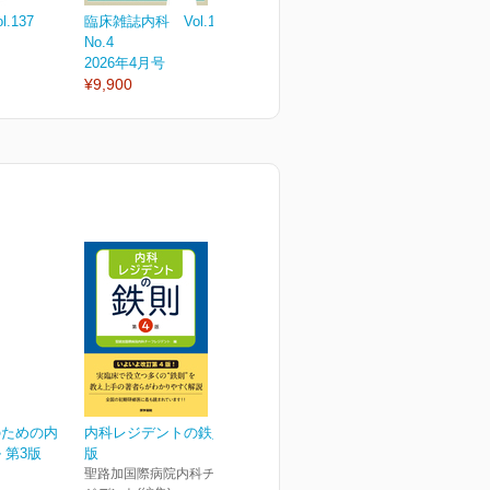
.137
臨床雑誌内科 Vol.137
臨床雑誌内科 Vol.137
臨
No.4
No.3
N
2026年4月号
2026年3月号
2
¥9,900
¥3,300
¥
のための内
内科レジデントの鉄則 第4
 第3版
版
聖路加国際病院内科チーフレ