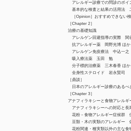
アレルギー診療での問診のポイ
基本的な検査と結果の活用法 
［Opinion］おすすめできない
［Chapter 2］
治療の基礎知識
アレルゲン回避指導の実際 関谷
抗アレルギー薬 岡野光博 ほか
アレルゲン免疫療法 中込一之
吸入療法薬 玉田 勉
分子標的治療薬 三木春香 ほか
全身性ステロイド 岩永賢司
［鼎談］
日本のアレルギー診療のあるべき
［Chapter 3］
アナフィラキシーと食物アレルギ
アナフィラキシーへの対応と長
花粉－食物アレルギー症候群 
豆類・木の実類のアレルギー 
花粉関連・種実類以外の主な食