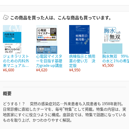
この商品を買った人は、こんな商品も買っています。
ジェネラリスト
心電図マイスタ
病棟指示と頻用
胸水無双 99％
のための内科外
ーを目指す基礎
薬の使い方 決
の水と1％の希
来マニュアル...
力grade up講座
定版
¥5,500
¥6,600
¥4,620
¥4,950
概要
どうする！？ 突然の感染症対応―外来患者も入院患者も 1958年創刊。
日常診療に直結したテーマを、毎号"特集"として掲載。特集の内容は、実
地医家にすぐに役立つように構成。座談会では、特集で話題になっている
ものを取り上げ、かつわかりやすく解説。