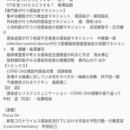
STIを見つけたらどうする？ 柳澤如樹
【専門医が行う感染症マネジメント】
集中治療医が行う敗血症マネジメント 黒田祐子・柳田国夫
外科医が行う外科的感染症マネジメント 畑 啓昭 ほか
小児科医が行う小児感染症の初期マネジメント 𠮷田美智子・庄司健
介
感染症医が行う免疫不全患者の感染症マネジメント 中屋雄一郎
infection control doctorが行う医療器具関連感染症の初期マネジメン
ト 南 建輔・森澤雄司
臨床検査医が考える感染症迅速検査の利点と欠点 清水博之
放射線科医がみる感染性疾患の画像診断 勇内山大介 ほか
【トピックス】
COVID-19の施設内感染対策 田頭保彰
急増する梅毒に対していま何をすべきか―梅毒の攻略 井戸田一朗
今後期待されるワクチン 福島慎二
【対 談】
感染症とリスクコミュニケーション―COVID-19の経験を振り返って
中村 造（司会）・佐藤昭裕
［連載］
Focus On
新型コロナウイルス感染症流行下における市民の予防行動―行動変容
とvaccine hesitancy 町田征己