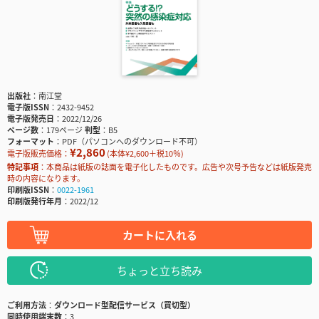
出版社
南江堂
電子版ISSN
2432-9452
電子版発売日
2022/12/26
ページ数
179ページ
判型
B5
フォーマット
PDF（パソコンへのダウンロード不可）
¥2,860
電子版販売価格：
(本体¥2,600＋税10％)
特記事項
本商品は紙版の誌面を電子化したものです。広告や次号予告などは紙版発売
時の内容になります。
印刷版ISSN
0022-1961
印刷版発行年月
2022/12
カートに入れる
ちょっと立ち読み
ご利用方法
ダウンロード型配信サービス（買切型）
同時使用端末数
3