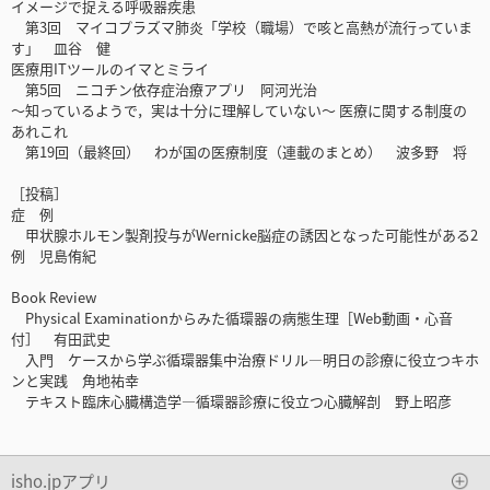
イメージで捉える呼吸器疾患
第3回 マイコプラズマ肺炎「学校（職場）で咳と高熱が流行っていま
す」 皿谷 健
医療用ITツールのイマとミライ
第5回 ニコチン依存症治療アプリ 阿河光治
～知っているようで，実は十分に理解していない～ 医療に関する制度の
あれこれ
第19回（最終回） わが国の医療制度（連載のまとめ） 波多野 将
［投稿］
症 例
甲状腺ホルモン製剤投与がWernicke脳症の誘因となった可能性がある2
例 児島侑紀
Book Review
Physical Examinationからみた循環器の病態生理［Web動画・心音
付］ 有田武史
入門 ケースから学ぶ循環器集中治療ドリル―明日の診療に役立つキホ
ンと実践 角地祐幸
テキスト臨床心臓構造学―循環器診療に役立つ心臓解剖 野上昭彦
isho.jpアプリ