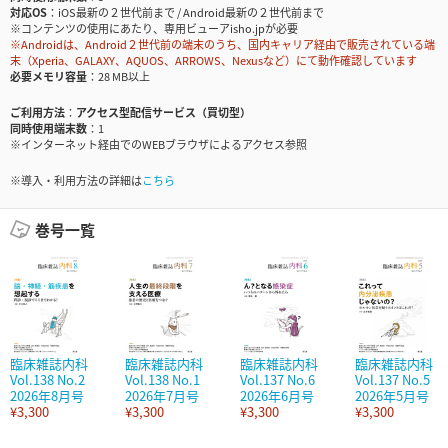
対応OS
iOS最新の２世代前まで / Android最新の２世代前まで
※コンテンツの使用にあたり、専用ビューアisho.jpが必要
※Androidは、Android２世代前の端末のうち、国内キャリア経由で販売されている端
末（Xperia、GALAXY、AQUOS、ARROWS、Nexusなど）にて動作確認しています
必要メモリ容量
28 MB以上
ご利用方法
アクセス型配信サービス（買切型）
同時使用端末数
1
※インターネット経由でのWEBブラウザによるアクセス参照
※導入・利用方法の詳細は
こちら
巻号一覧
臨床雑誌内科
臨床雑誌内科
臨床雑誌内科
臨床雑誌内科
Vol.138 No.2
Vol.138 No.1
Vol.137 No.6
Vol.137 No.5
2026年8月号
2026年7月号
2026年6月号
2026年5月号
¥3,300
¥3,300
¥3,300
¥3,300