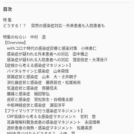
目次
特 集
どうする！？ 突然の感染症対応―外来患者も入院患者も
特集のねらい 中村 造
【Overview】
withコロナ時代の感染症診療と感染対策 小林勇仁
感染症が疑われる外来患者への対応 田中雅之
感染症が疑われる入院患者への対応 窪田佳史・大澤良介
【症候から考える感染症マネジメント】
バイタルサインと感染症 山本舜悟
尿路症状と感染症 山本 大・𡈽井朝子
消化器症状と感染症 藤原辰也・松尾裕央
気道症状と感染症 齊藤信夫
腰痛と感染症 細田智弘
皮疹と感染症 宮松弥生・谷崎隆太郎
中枢神経症状と感染症 濵田洋平
【プライマリケアで行う感染症マネジメント】
CRP高値から考える感染症マネジメント 甘利 悠
耳鼻咽喉科緊急疾患の感染症マネジメント 永田理希
透析患者の発熱・感染症マネジメント 佐藤英彦
HIVを見つけたらどうする？ 山中 晃