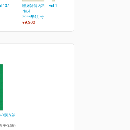
.137
臨床雑誌内科 Vol.137
臨床雑誌内科 Vol.137
臨
No.4
No.3
N
2026年4月号
2026年3月号
2
¥9,900
¥3,300
¥
みの漢方診
西 美保(著)