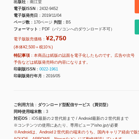
出版社
南江堂
電子版ISSN
2432-9452
電子版発売日
2019/11/04
ページ数
170ページ
判型
B5
フォーマット
PDF（パソコンへのダウンロード不可）
¥2,750
電子版販売価格：
(本体¥2,500＋税10％)
特記事項
本商品は紙版の誌面を電子化したものです。広告や次号
予告などは紙版発売時の内容になります。
印刷版ISSN
0022-1961
印刷版発行年月
2016/05
ご利用方法
ダウンロード型配信サービス（買切型）
同時使用端末数
3
対応OS
iOS最新の２世代前まで / Android最新の２世代前まで
※コンテンツの使用にあたり、専用ビューアisho.jpが必要
※Androidは、Android２世代前の端末のうち、国内キャリア経由で販
AQUOS、ARROWS、Nexusなど）にて動作確認しています