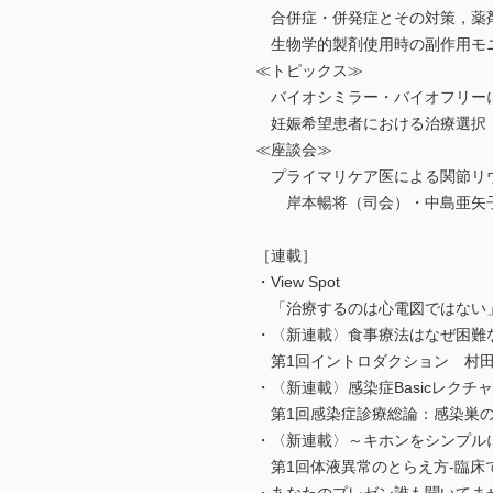
合併症・併発症とその対策，薬
生物学的製剤使用時の副作用モニ
≪トピックス≫
バイオシミラー・バイオフリーに
妊娠希望患者における治療選択
≪座談会≫
プライマリケア医による関節リ
岸本暢将（司会）・中島亜矢子
［連載］
・View Spot
「治療するのは心電図ではない
・〈新連載〉食事療法はなぜ困難
第1回イントロダクション 村
・〈新連載〉感染症Basicレク
第1回感染症診療総論：感染巣の
・〈新連載〉～キホンをシンプル
第1回体液異常のとらえ方-臨床