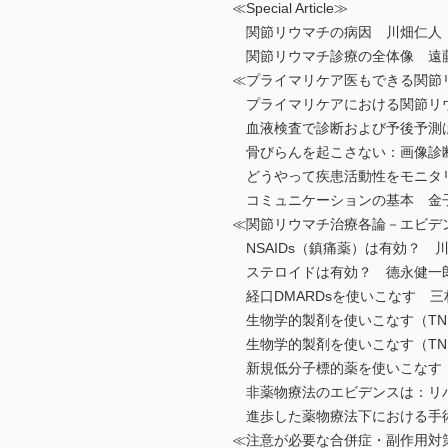
≪Special Article≫
関節リウマチの病因 川畑仁人
関節リウマチ診療の全体像 遠
≪プライマリケア医もできる関節
プライマリケアにおける関節リウ
血液検査で診断および予後予測
骨びらんを起こさない：画像診
どうやって疾患活動性をモニタ
コミュニケーションの基本 金
≪関節リウマチ治療各論－エビデ
NSAIDs（鎮痛薬）は有効？ 
ステロイドは有効？ 德永健一
経口DMARDsを使いこなす 三
生物学的製剤を使いこなす（TN
生物学的製剤を使いこなす（TN
新規低分子標的薬を使いこなす
非薬物療法のエビデンスは：リハ
進歩した薬物療法下における手術
≪注意が必要な合併症・副作用対