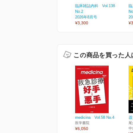
臨床雑誌内科 Vol.138
臨
No.2
No
2026年8月号
2
¥3,300
¥3
この商品を買った人
medicina Vol.58 No.4
器
医学書院
尾
¥6,050
中