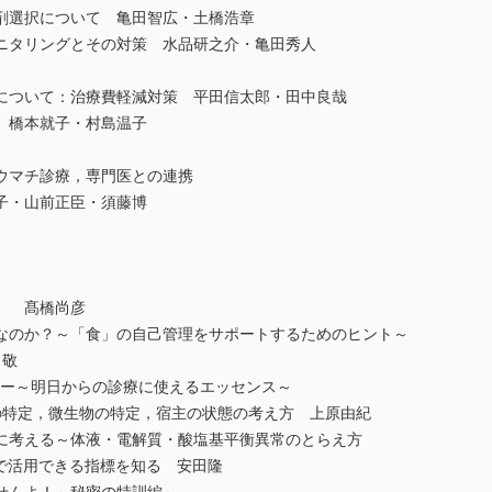
剤選択について 亀田智広・土橋浩章
タリングとその対策 水品研之介・亀田秀人
ついて：治療費軽減対策 平田信太郎・田中良哉
 橋本就子・村島温子
ウマチ診療，専門医との連携
・山前正臣・須藤博
」 髙橋尚彦
なのか？～「食」の自己管理をサポートするためのヒント～
田敬
チャー～明日からの診療に使えるエッセンス～
特定，微生物の特定，宿主の状態の考え方 上原由紀
に考える～体液・電解質・酸塩基平衡異常のとらえ方
で活用できる指標を知る 安田隆