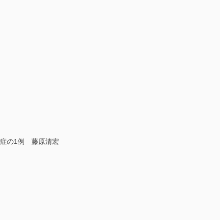
肉芽腫症の1例 藤原清宏