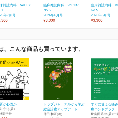
床雑誌内科 Vol.138
臨床雑誌内科 Vol.137
臨床雑誌内科 Vol
.1
No.6
No.5
026年7月号
2026年6月号
2026年5月号
,300
¥3,300
¥3,300
は、こんな商品も買っています。
質か心因か
トップジャーナルから学ぶ
すぐに使える痛
久 守侑(著)
総合診療アップデート...
療ハンドブック
外医学社
仲田 和正(著)
世良田 和幸(著) 中