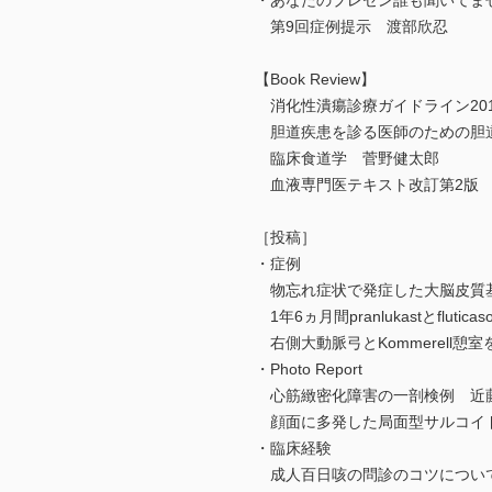
・あなたのプレゼン誰も聞いてま
第9回症例提示 渡部欣忍
【Book Review】
消化性潰瘍診療ガイドライン201
胆道疾患を診る医師のための胆
臨床食道学 菅野健太郎
血液専門医テキスト改訂第2版 
［投稿］
・症例
物忘れ症状で発症した大脳皮質基
1年6ヵ月間pranlukastとflu
右側大動脈弓とKommerell
・Photo Report
心筋緻密化障害の一剖検例 近
顔面に多発した局面型サルコイド
・臨床経験
成人百日咳の問診のコツについ