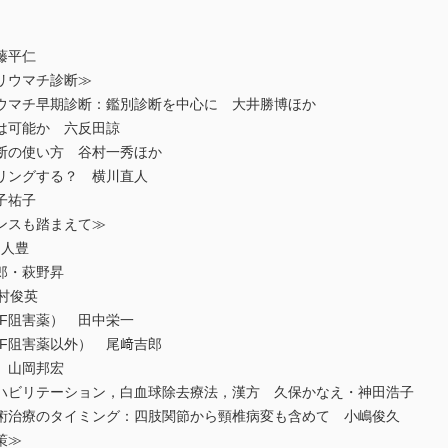
藤平仁
リウマチ診断≫
マチ早期診断：鑑別診断を中心に 大井勝博ほか
は可能か 六反田諒
断の使い方 谷村一秀ほか
リングする？ 横川直人
子祐子
ンスも踏まえて≫
川人豊
郎・萩野昇
村俊英
F阻害薬） 田中栄一
F阻害薬以外） 尾﨑吉郎
 山岡邦宏
ビリテーション，白血球除去療法，漢方 久保かなえ・神田浩子
治療のタイミング：四肢関節から頸椎病変も含めて 小嶋俊久
策≫