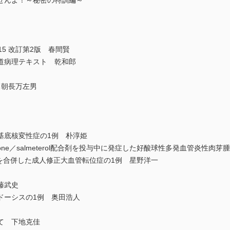
せんよ！～秘密の特訓編～
5 改訂第2版 春間賢
道病理テキスト 乾和郎
朝長万左男
底核変性症の1例 朴淳姫
ticasone／salmeterol配合剤を投与中に発症した好酸球性多発血管炎性
憩室を合併した成人修正大血管転位症の1例 星野洋一
藤武史
ーシスの1例 奥田浩人
て 下地克佳