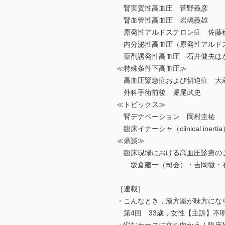
腎実質性高血圧 菅野義彦
腎血管性高血圧 岩嶋義雄
原発性アルドステロン症 佐藤
内分泌性高血圧（原発性アルド
薬剤誘発性高血圧 石井健夫ほ
≪特殊条件下高血圧≫
高血圧緊急症および切迫症 大
外科手術前後 堀尾武史
≪トピックス≫
腎デナベーション 岡村圭祐
臨床イナーシャ（clinical ine
≪鼎談≫
臨床現場における高血圧診療のこ
坂倉建一（司会）・吉岡徹・
［連載］
・こんなとき，漢方薬が味方にな
第4回 33歳，女性【主訴】不