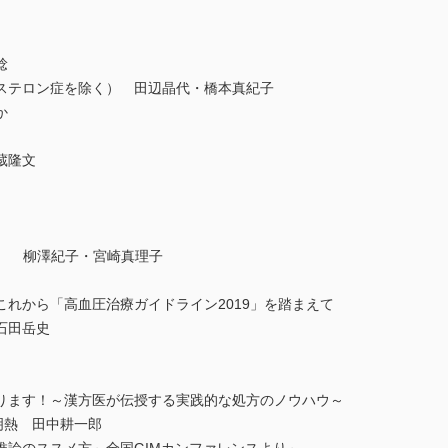
稔
ステロン症を除く） 田辺晶代・橋本真紀子
か
蔵隆文
rtia） 柳澤紀子・宮崎真理子
れから「高血圧治療ガイドライン2019」を踏まえて
石田岳史
ります！～漢方医が伝授する実践的な処方のノウハウ～
明熱 田中耕一郎