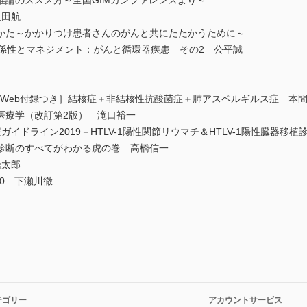
推論のススメ方～全国GIMカンファレンスより～
貝田航
かた～かかりつけ患者さんのがんと共にたたかうために～
係性とマネジメント：がんと循環器疾患 その2 公平誠
版）［Web付録つき］結核症＋非結核性抗酸菌症＋肺アスペルギルス症 本
療学（改訂第2版） 滝口裕一
療ガイドライン2019－HTLV-1陽性関節リウマチ＆HTLV-1陽性臓器
診断のすべてがわかる虎の巻 高橋信一
信太郎
20 下瀬川徹
テゴリー
アカウントサービス