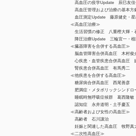
高血圧の疫学Update 辰巳友
高血圧管理および治療の基本方針U
血圧測定Update 藤原健史・
≪高血圧治療≫
生活習慣の修正 八重樫大輝・
降圧治療Update 三輪宜一・
≪臓器障害を合併する高血圧≫
脳血管障害合併高血圧 木村俊
心疾患・血管疾患合併高血圧 
腎疾患合併高血圧 有馬秀二
≪他疾患を合併する高血圧≫
糖尿病合併高血圧 西尾善彦
肥満症・メタボリックシンドロ
睡眠時無呼吸症候群 葛西隆敏
認知症 永井道明・土手慶五
≪高齢者および女性の高血圧≫
高齢者 石川讓治
妊娠と関連した高血圧 牧野真
≪二次性高血圧≫