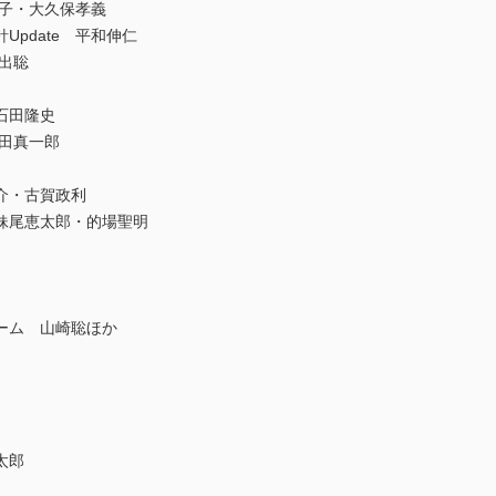
佳子・大久保孝義
pdate 平和伸仁
星出聡
石田隆史
植田真一郎
介・古賀政利
妹尾恵太郎・的場聖明
ーム 山崎聡ほか
太郎