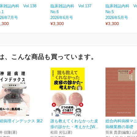
床雑誌内科 Vol.138
臨床雑誌内科 Vol.137
臨床雑誌内科 Vol
.1
No.6
No.5
026年7月号
2026年6月号
2026年5月号
,300
¥3,300
¥3,300
は、こんな商品も買っています。
経病理インデックス 第2
誰も教えてくれなかった皮
総合内科病棟マ
疹の診かた・考えかた[W...
病棟業務の基礎
井 信隆(著)
松田 光弘(著)
筒泉 貴彦(編集) 山