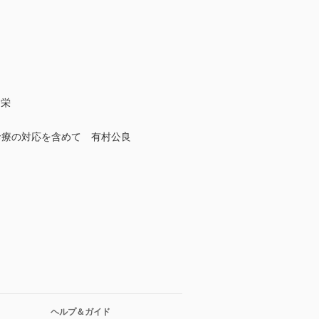
間栄
移植診療の対応を含めて 有村公良
ヘルプ＆ガイド