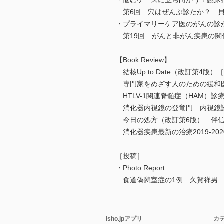
・悩むケースに立ち向かう！臨床
第6回 穴はぜんぶ診たか？ 
・プライマリーケア医のがんの診
第19回 がんと非がん疾患の関
【Book Review】
結核Up to Date（改訂第4
専門家をめざす人のための緩和医
HTLV-1関連脊髄症（HAM）診
消化器内視鏡の登竜門 内視鏡
今日の処方（改訂第6版） 伴
消化器疾患最新の治療2019-20
［投稿］
・Photo Report
食道偽憩室症の1例 久賀祥男
isho.jpアプリ
カ