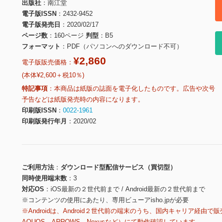
出版社
南江堂
電子版ISSN
2432-9452
電子版発売日
2020/02/17
ページ数
160ページ
判型
B5
フォーマット
PDF（パソコンへのダウンロード不可）
¥2,860
電子版販売価格：
(本体¥2,600＋税10％)
特記事項
本商品は紙版の誌面を電子化したものです。広告や次号
予告などは紙版発売時の内容になります。
印刷版ISSN
0022-1961
印刷版発行年月
2020/02
ご利用方法
ダウンロード型配信サービス（買切型）
同時使用端末数
3
対応OS
iOS最新の２世代前まで / Android最新の２世代前まで
※コンテンツの使用にあたり、専用ビューアisho.jpが必要
※Androidは、Android２世代前の端末のうち、国内キャリア経由で販
AQUOS、ARROWS、Nexusなど）にて動作確認しています