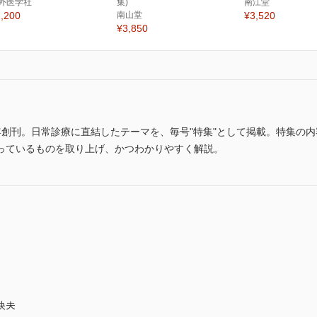
外医学社
集)
南江堂
,200
南山堂
¥3,520
¥3,850
8年創刊。日常診療に直結したテーマを、毎号"特集"として掲載。特集の
っているものを取り上げ、かつわかりやすく解説。
快夫