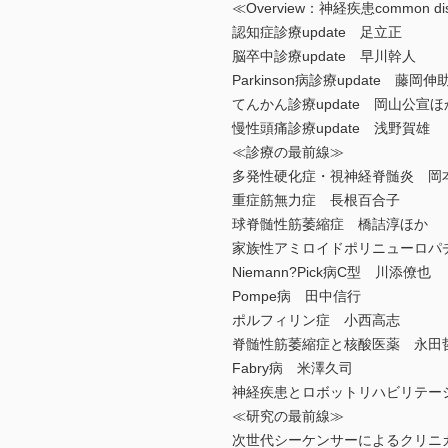
≪Overview：神経疾患common 
認知症診療update 足立正
脳卒中診療update 早川幹人
Parkinson病診療update 藤岡
てんかん診療update 岡山公宣ほ
慢性頭痛診療update 浅野賀雄
≪診療の最前線≫
多発性硬化症・視神経脊髄炎 岡
重症筋無力症 長根百合子
球脊髄性筋萎縮症 橋詰淳ほか
家族性アミロイドポリニューロパ
Niemann?Pick病C型 川添僚也
Pompe病 田中信行
ポルフィリン症 小西高志
脊髄性筋萎縮症と核酸医薬 永田
Fabry病 米澤久司
神経疾患とロボットリハビリテー
≪研究の最前線≫
次世代シーケンサーによるクリニ