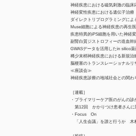
神経疾患における磁気刺激の臨床
神経変性疾患における遺伝子治療
ダイレクトリプログラミングによ
Muse細胞による神経疾患の再生
疾患特異的iPS細胞を用いた神経
副腎白質ジストロフィーの造血幹
GWASデータを活用したin si
稀少末梢神経疾患における新規治療開発
脳梗塞のトランスレーショナルリ
≪座談会≫
神経疾患診療の地域社会との関わ
［連載］
・プライマリーケア医のがんの診
第12回 かかりつけ患者さんに
・Focus On
「人生会議」を誰と行うか 木