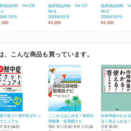
床雑誌内科 Vol.138
臨床雑誌内科 Vol.137
臨床雑誌内科 Vol
.1
No.6
No.5
026年7月号
2026年6月号
2026年5月号
,300
¥3,300
¥3,300
は、こんな商品も買っています。
場で使う!! 熱中症ポケッ
ここからはじめる！神経伝
向精神薬がわか
マニュアル
導検査・筋電図ナビ
る！答えられる！ 
宅 康史(編著)
飛松 省三(監修) 有村 公良(編
吉尾 隆(著)