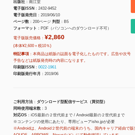
出版社
南江堂
電子版ISSN
2432-9452
電子版発売日
2019/06/10
ページ数
200ページ
判型
B5
フォーマット
PDF（パソコンへのダウンロード不可）
¥2,860
電子版販売価格：
(本体¥2,600＋税10％)
特記事項
本商品は紙版の誌面を電子化したものです。広告や次号
予告などは紙版発売時の内容になります。
印刷版ISSN
0022-1961
印刷版発行年月
2019/06
ご利用方法
ダウンロード型配信サービス（買切型）
同時使用端末数
3
対応OS
iOS最新の２世代前まで / Android最新の２世代前まで
※コンテンツの使用にあたり、専用ビューアisho.jpが必要
※Androidは、Android２世代前の端末のうち、国内キャリア経由で販
AQUOS、ARROWS、Nexusなど）にて動作確認しています