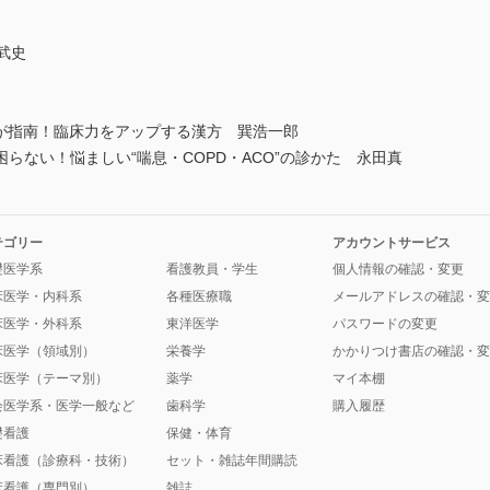
武史
指南！臨床力をアップする漢方 巽浩一郎
ない！悩ましい“喘息・COPD・ACO”の診かた 永田真
テゴリー
アカウントサービス
礎医学系
看護教員・学生
個人情報の確認・変更
床医学・内科系
各種医療職
メールアドレスの確認・変
床医学・外科系
東洋医学
パスワードの変更
床医学（領域別）
栄養学
かかりつけ書店の確認・変
床医学（テーマ別）
薬学
マイ本棚
会医学系・医学一般など
歯科学
購入履歴
礎看護
保健・体育
床看護（診療科・技術）
セット・雑誌年間購読
床看護（専門別）
雑誌