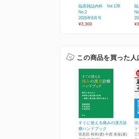
臨床雑誌内科 Vol.138
臨
No.2
No
2026年8月号
2
¥3,300
¥3
この商品を買った人
すぐに使える痛みの漢方診
現
療ハンドブック
ト
世良田 和幸(著) 中西 美保(著)
三