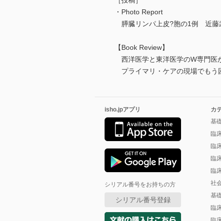
［投稿］
・Photo Report
膵臓リンパ上皮?胞の1例 近藤
【Book Review】
西洋医学と東洋医学のW専門医が
プライマリ・ケアの現場でもう困ら
isho.jpアプリ
カ
基
臨
臨
臨
臨
社
シリアル番号をお持ちの方
基
シリアル番号登録
臨
臨