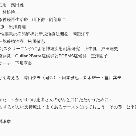
応用 濱田雅
 村松慎一
る神経再生治療 山下徹・阿部康二
医療 出澤真理
変性疾患の病態解析と新規治療法開発 岡田洋平
細胞移植治療 松川敬志
lico薬剤スクリーニングによる神経疾患創薬研究 上中健・戸田達史
：Guillan?Barre症候群とPOEMS症候群 三澤園子
サーチ 下畑享良
りを考える 﨑山快夫（司会）・國本雅也・丸木雄一・望月葉子
かた ～かかりつけ患者さんのがんと共にたたかうために～
対するがんの支持療法：よくあるケースを知っておこう その⑤ 公平
村琢磨