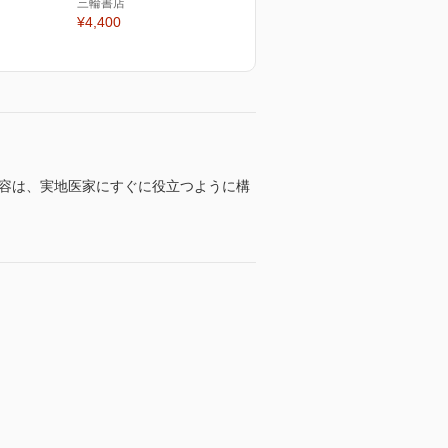
三輪書店
¥4,400
内容は、実地医家にすぐに役立つように構