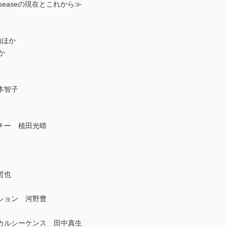
diseaseの現在とこれから≫
伸助ほか
か
本智子
チー 植田光晴
哲也
ション 河野豊
カルシーケンス 田中真生