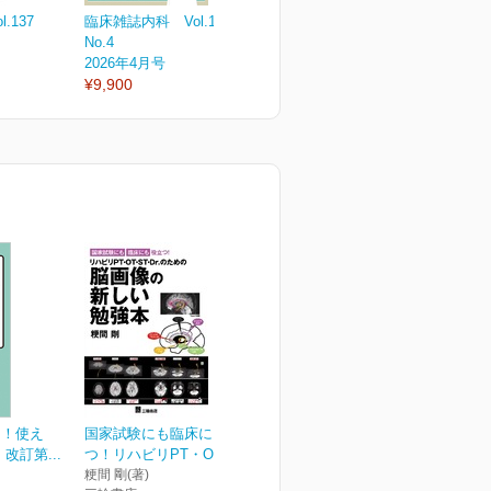
.137
臨床雑誌内科 Vol.137
臨床雑誌内科 Vol.137
臨
No.4
No.3
N
2026年4月号
2026年3月号
2
¥9,900
¥3,300
¥
る！使え
国家試験にも臨床にも役立
改訂第...
つ！リハビリPT・OT・S...
粳間 剛(著)