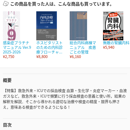
この商品を買った人は、こんな商品も買っています。
感染症プラチナ
ホスピタリスト
総合内科病棟マ
無敵の腎臓内科
マニュアル Ver.9
のための内科診
ニュアル 疾患
¥5,940
2025-2026
療フローチャ...
ごとの管理
¥2,750
¥8,800
¥6,160
概要
【特集】救急外来・ICUでの採血検査 血算・生化学・炎症マーカー・血液
ガスなど，救急外来・ICUで頻繁に行う採血検査の意義と使い所，結果の
解釈を解説．そこから導かれる適切な治療や検査の精度・限界も押さ
え，意味ある検査ができるようになる！
目次