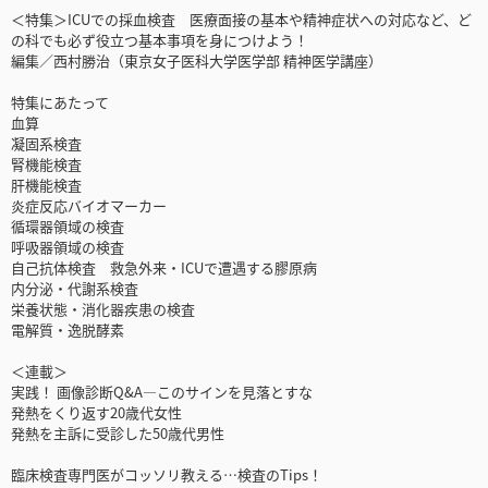
＜特集＞ICUでの採血検査 医療面接の基本や精神症状への対応など、ど
の科でも必ず役立つ基本事項を身につけよう！
編集／西村勝治（東京女子医科大学医学部 精神医学講座）
特集にあたって
血算
凝固系検査
腎機能検査
肝機能検査
炎症反応バイオマーカー
循環器領域の検査
呼吸器領域の検査
自己抗体検査 救急外来・ICUで遭遇する膠原病
内分泌・代謝系検査
栄養状態・消化器疾患の検査
電解質・逸脱酵素
＜連載＞
実践！ 画像診断Q&A―このサインを見落とすな
発熱をくり返す20歳代女性
発熱を主訴に受診した50歳代男性
臨床検査専門医がコッソリ教える…検査のTips！