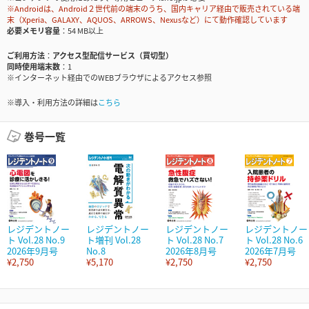
※Androidは、Android２世代前の端末のうち、国内キャリア経由で販売されている端
末（Xperia、GALAXY、AQUOS、ARROWS、Nexusなど）にて動作確認しています
必要メモリ容量
54 MB以上
ご利用方法
アクセス型配信サービス（買切型）
同時使用端末数
1
※インターネット経由でのWEBブラウザによるアクセス参照
※導入・利用方法の詳細は
こちら
巻号一覧
レジデントノー
レジデントノー
レジデントノー
レジデントノー
ト Vol.28 No.9
ト増刊 Vol.28
ト Vol.28 No.7
ト Vol.28 No.6
2026年9月号
No.8
2026年8月号
2026年7月号
¥2,750
¥5,170
¥2,750
¥2,750