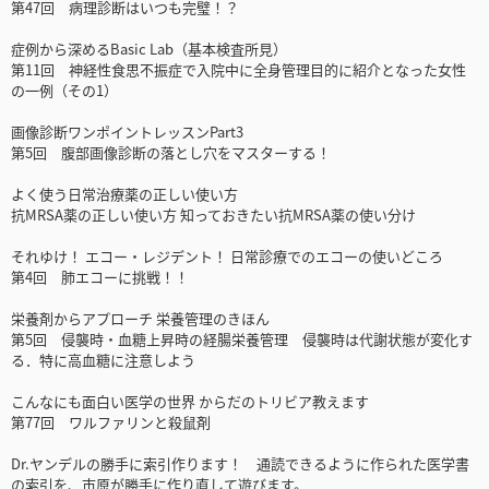
第47回 病理診断はいつも完璧！？
症例から深めるBasic Lab（基本検査所見）
第11回 神経性食思不振症で入院中に全身管理目的に紹介となった女性
の一例（その1）
画像診断ワンポイントレッスンPart3
第5回 腹部画像診断の落とし穴をマスターする！
よく使う日常治療薬の正しい使い方
抗MRSA薬の正しい使い方 知っておきたい抗MRSA薬の使い分け
それゆけ！ エコー・レジデント！ 日常診療でのエコーの使いどころ
第4回 肺エコーに挑戦！！
栄養剤からアプローチ 栄養管理のきほん
第5回 侵襲時・血糖上昇時の経腸栄養管理 侵襲時は代謝状態が変化す
る．特に高血糖に注意しよう
こんなにも面白い医学の世界 からだのトリビア教えます
第77回 ワルファリンと殺鼠剤
Dr.ヤンデルの勝手に索引作ります！ 通読できるように作られた医学書
の索引を、市原が勝手に作り直して遊びます。