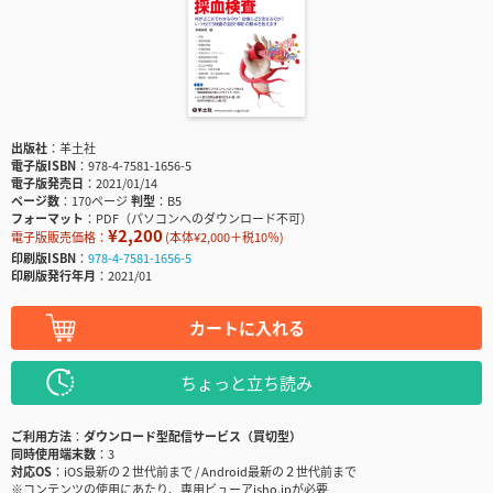
出版社
羊土社
電子版ISBN
978-4-7581-1656-5
電子版発売日
2021/01/14
ページ数
170ページ
判型
B5
フォーマット
PDF（パソコンへのダウンロード不可）
¥2,200
電子版販売価格：
(本体¥2,000＋税10％)
印刷版ISBN
978-4-7581-1656-5
印刷版発行年月
2021/01
カートに入れる
ちょっと立ち読み
ご利用方法
ダウンロード型配信サービス（買切型）
同時使用端末数
3
対応OS
iOS最新の２世代前まで / Android最新の２世代前まで
※コンテンツの使用にあたり、専用ビューアisho.jpが必要