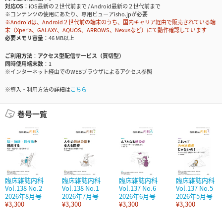
対応OS
iOS最新の２世代前まで / Android最新の２世代前まで
※コンテンツの使用にあたり、専用ビューアisho.jpが必要
※Androidは、Android２世代前の端末のうち、国内キャリア経由で販売されている端
末（Xperia、GALAXY、AQUOS、ARROWS、Nexusなど）にて動作確認しています
必要メモリ容量
46 MB以上
ご利用方法
アクセス型配信サービス（買切型）
同時使用端末数
1
※インターネット経由でのWEBブラウザによるアクセス参照
※導入・利用方法の詳細は
こちら
巻号一覧
臨床雑誌内科
臨床雑誌内科
臨床雑誌内科
臨床雑誌内科
Vol.138 No.2
Vol.138 No.1
Vol.137 No.6
Vol.137 No.5
2026年8月号
2026年7月号
2026年6月号
2026年5月号
¥3,300
¥3,300
¥3,300
¥3,300