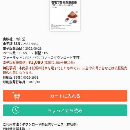
出版社
南江堂
電子版ISSN
2432-9452
電子版発売日
2025/09/29
ページ数
183ページ
判型
B5
フォーマット
PDF（パソコンへのダウンロード不可）
¥3,080
電子版販売価格：
(本体¥2,800＋税10％)
特記事項
本商品は紙版の誌面を電子化したものです。広告や次号予告などは紙版発売
時の内容になります。
印刷版ISSN
0022-1961
印刷版発行年月
2025/10
カートに入れる
ちょっと立ち読み
ご利用方法
ダウンロード型配信サービス（買切型）
同時使用端末数
3