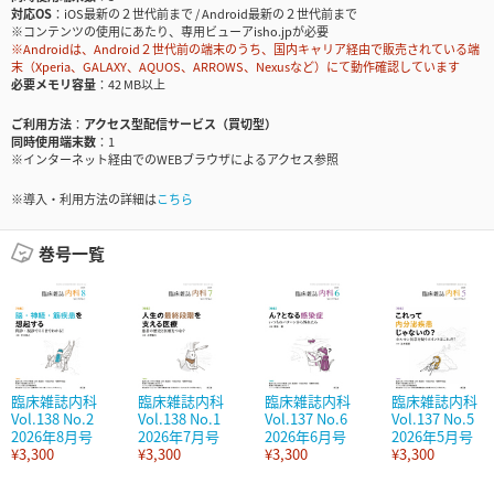
対応OS
iOS最新の２世代前まで / Android最新の２世代前まで
※コンテンツの使用にあたり、専用ビューアisho.jpが必要
※Androidは、Android２世代前の端末のうち、国内キャリア経由で販売されている端
末（Xperia、GALAXY、AQUOS、ARROWS、Nexusなど）にて動作確認しています
必要メモリ容量
42 MB以上
ご利用方法
アクセス型配信サービス（買切型）
同時使用端末数
1
※インターネット経由でのWEBブラウザによるアクセス参照
※導入・利用方法の詳細は
こちら
巻号一覧
臨床雑誌内科
臨床雑誌内科
臨床雑誌内科
臨床雑誌内科
Vol.138 No.2
Vol.138 No.1
Vol.137 No.6
Vol.137 No.5
2026年8月号
2026年7月号
2026年6月号
2026年5月号
¥3,300
¥3,300
¥3,300
¥3,300