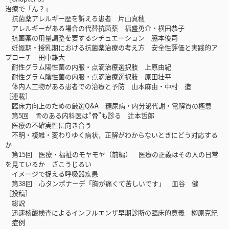
治療で「ん？」
抗菌薬アレルギー歴を訴える患者 片山真穂
アレルギーがある場合の代替抗菌薬 福盛勇介・横田恭子
抗菌薬の用量調整を要するシチュエーション 脇本優司
妊娠期・授乳期における抗菌薬治療の考え方 安全性評価と実践的ア
プローチ 田中雄大
耐性グラム陽性菌の内服・点滴治療選択肢 上原由紀
耐性グラム陰性菌の内服・点滴治療選択肢 原田壮平
体内人工物がある患者での治療と予防 山本麻由・中村 造
［連載］
臨床力向上のための厳選Q&A 糖尿病・内分泌代謝・電解質の極意
第5回 骨のある内科医は“骨”も診る 辻本哲郎
医療の不確実性に向き合う
不明・複雑・変わりゆく病状，正解がわからないときにどう対応する
か
第15回 医療・福祉のモヤモヤ（前編） 医療の正義はその人の日常
を見ているか ざこうじるい
イメージで捉える呼吸器疾患
第38回 心タンポナーデ「胸が痛くて苦しいです」 皿谷 健
［投稿］
総説
迅速核酸検査によるインフルエンザ早期診断の臨床的意義 栁原克紀
症例