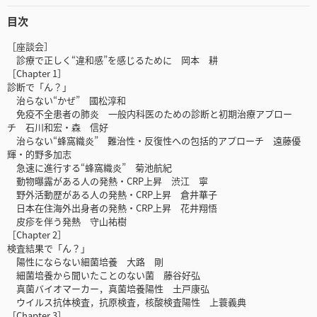
目次
［座談会］
診療で正しく“違和感”を感じるために 岡本 耕
［Chapter 1］
診断で「ん？」
治らない“かぜ” 國松淳和
免疫不全患者の肺炎 一般内科医のための診断と初期治療アプロー
チ 石川和宏・森 信好
治らない“蜂窩織炎” 難治性・反復性への包括的アプローチ 遠藤優
輝・的野多加志
急速に進行する“蜂窩織炎” 菊池航紀
動物曝露がある人の発熱・CRP上昇 渋江 寧
野外活動歴がある人の発熱・CRP上昇 倉井華子
日本在住海外出身者の発熱・CRP上昇 花井翔悟
皮疹を伴う発熱 守山祐樹
［Chapter 2］
検査結果で「ん？」
陽性にならない細菌培養 大路 剛
細菌培養から聞いたことのない菌 藤谷好弘
真菌バイオマーカー，真菌培養陽性 土戸康弘
ウイルス抗体検査，抗原検査，核酸検査陽性 上蓑義典
［Chapter 3］