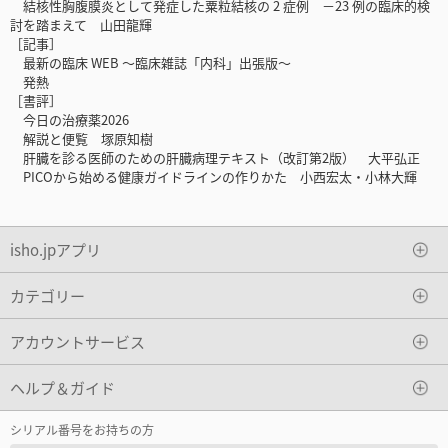
結核性胸腹膜炎として発症した粟粒結核の 2 症例 －23 例の臨床的検
討を踏まえて 山田龍輝
［記事］
最新の臨床 WEB ～臨床雑誌「内科」出張版～
発熱
［書評］
今日の治療薬2026
解説と便覧 塚原知樹
肝臓を診る医師のための肝臓病理テキスト（改訂第2版） 大平弘正
PICOから始める健康ガイドラインの作りかた 小西宏太・小林大輝
isho.jpアプリ
カテゴリー
アカウントサービス
ヘルプ＆ガイド
シリアル番号をお持ちの方