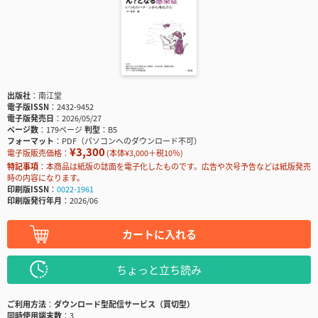
出版社
南江堂
電子版ISSN
2432-9452
電子版発売日
2026/05/27
ページ数
179ページ
判型
B5
フォーマット
PDF（パソコンへのダウンロード不可）
¥3,300
電子版販売価格：
(本体¥3,000＋税10％)
特記事項
本商品は紙版の誌面を電子化したものです。広告や次号予告などは紙版発売
時の内容になります。
印刷版ISSN
0022-1961
印刷版発行年月
2026/06
カートに入れる
ちょっと立ち読み
ご利用方法
ダウンロード型配信サービス（買切型）
同時使用端末数
3