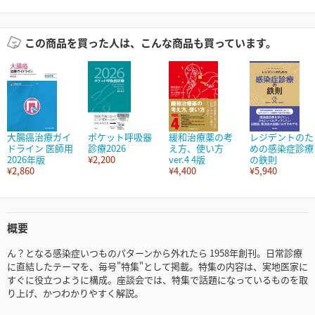
この商品を買った人は、こんな商品も買っています。
大腸癌治療ガイ
ポケット呼吸器
緩和治療薬の考
レジデントのた
ドライン 医師用
診療2026
え方、使い方
めの感染症診療
2026年版
¥2,200
ver.4 4版
の鉄則
¥2,860
¥4,400
¥5,940
概要
ん？となる感染症いつものパターンから外れたら 1958年創刊。日常診療
に直結したテーマを、毎号"特集"として掲載。特集の内容は、実地医家に
すぐに役立つように構成。座談会では、特集で話題になっているものを取
り上げ、かつわかりやすく解説。