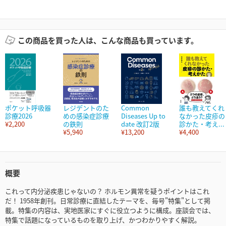
この商品を買った人は、こんな商品も買っています。
ポケット呼吸器
レジデントのた
Common
誰も教えてくれ
診療2026
めの感染症診療
Diseases Up to
なかった皮疹の
¥2,200
の鉄則
date 改訂2版
診かた・考え...
¥5,940
¥13,200
¥4,400
概要
これって内分泌疾患じゃないの？ ホルモン異常を疑うポイントはこれ
だ！ 1958年創刊。日常診療に直結したテーマを、毎号"特集"として掲
載。特集の内容は、実地医家にすぐに役立つように構成。座談会では、
特集で話題になっているものを取り上げ、かつわかりやすく解説。