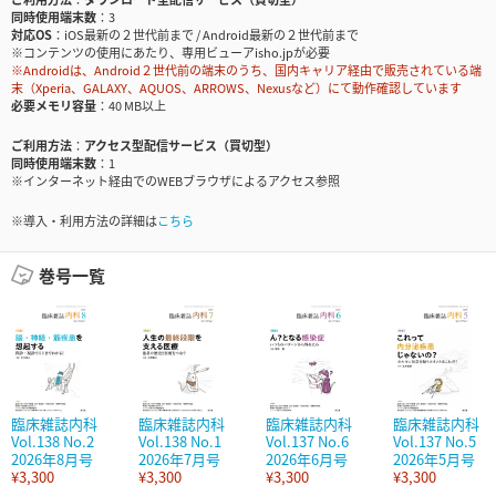
同時使用端末数
3
対応OS
iOS最新の２世代前まで / Android最新の２世代前まで
※コンテンツの使用にあたり、専用ビューアisho.jpが必要
※Androidは、Android２世代前の端末のうち、国内キャリア経由で販売されている端
末（Xperia、GALAXY、AQUOS、ARROWS、Nexusなど）にて動作確認しています
必要メモリ容量
40 MB以上
ご利用方法
アクセス型配信サービス（買切型）
同時使用端末数
1
※インターネット経由でのWEBブラウザによるアクセス参照
※導入・利用方法の詳細は
こちら
巻号一覧
臨床雑誌内科
臨床雑誌内科
臨床雑誌内科
臨床雑誌内科
Vol.138 No.2
Vol.138 No.1
Vol.137 No.6
Vol.137 No.5
2026年8月号
2026年7月号
2026年6月号
2026年5月号
¥3,300
¥3,300
¥3,300
¥3,300