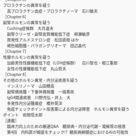
プロラクチンの異常を疑う
高プロラクチン血症・プロラクチノーマ 石川敏夫
［Chapter 6］
副腎ホルモンの異常を疑う
Cushing症候群 大月道夫
副腎クリーゼ・副腎皮質機能低下症 柳瀬敏彦
原発性アルドステロン症 松田直樹 ほか
褐色細胞腫・パラガングリオーマ 田辺晶代
［Chapter 7］
性腺ホルモンの異常を疑う
加齢男性性腺機能低下症（LOH症候群） 白川智也・堀江重郎
女性の性腺機能低下症 丸山哲夫
［Chapter 8］
その他のホルモン異常・内分泌疾患を疑う
インスリノーマ 山田穂高
副腎偶発腫・下垂体偶発腫 一城貴政
IgG4関連疾患 川野充弘・井上 大
多発性内分泌腫瘍症 櫻井晃洋
免疫チェックポイント阻害薬による内分泌障害 ホルモン異常を疑う
ポイント 岩間信太郎
［連載］
臨床力向上のための厳選Q&A 糖尿病・内分泌代謝・電解質の極意
第4回 内科医が眼底をチェック!? 糖尿病網膜症におけるAIの可能性