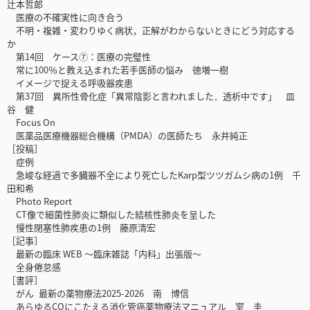
辻本哲郎
医療の不確実性に向き合う
不明・複雑・変わりゆく病状，正解がわからないときにどう対応する
か
第14回 ケース⑦：医療の完璧性
常に100％と教え込まれた若手医師の悩み 徳増一樹
イメージで捉える呼吸器疾患
第37回 異所性骨化症「異常陰影と言われました．透析中です」 皿
谷 健
Focus On
医薬品医療機器総合機構（PMDA）の医師たち 永井純正
［投稿］
症例
急峻な経過で多臓器不全により死亡したKarp型ツツガムシ病の1例 千
田和希
Photo Report
CT像で細菌性肺炎に類似した結核性肺炎を呈した
慢性閉塞性肺疾患の1例 藤原清宏
［記事］
最新の臨床 WEB ～臨床雑誌「内科」出張版～
全身倦怠感
［書評］
がん 最新の薬物療法2025-2026 南 博信
あらゆるCQにこたえる消化管癌薬物療法マニュアル 室 圭