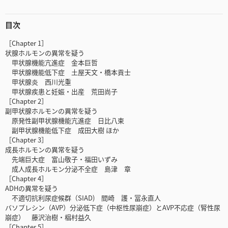
目次
［Chapter 1］
状腺ホルモンの異常を疑う
甲状腺機能亢進症 金本巨哲
甲状腺機能低下症 土屋天文・橋本貢士
甲状腺炎 西川光重
甲状腺疾患と妊娠・出産 荒田尚子
［Chapter 2］
副甲状腺ホルモンの異常を疑う
原発性副甲状腺機能亢進症 日比八束
副甲状腺機能低下症 成田大樹 ほか
［Chapter 3］
成長ホルモンの異常を疑う
先端巨大症 富山敬子・福田いずみ
成人成長ホルモン分泌不全症 島津 章
［Chapter 4］
ADHの異常を疑う
不適切抗利尿症候群（SIAD) 間崎 護・冨永直人
バソプレシン（AVP）分泌低下症（中枢性尿崩症）とAVP不応症（腎性尿
崩症） 藤沢治樹・椙村益久
［Chapter 5］