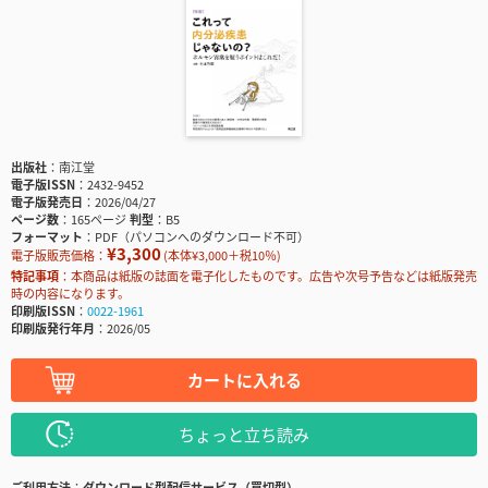
出版社
南江堂
電子版ISSN
2432-9452
電子版発売日
2026/04/27
ページ数
165ページ
判型
B5
フォーマット
PDF（パソコンへのダウンロード不可）
¥3,300
電子版販売価格：
(本体¥3,000＋税10％)
特記事項
本商品は紙版の誌面を電子化したものです。広告や次号予告などは紙版発売
時の内容になります。
印刷版ISSN
0022-1961
印刷版発行年月
2026/05
カートに入れる
ちょっと立ち読み
ご利用方法
ダウンロード型配信サービス（買切型）