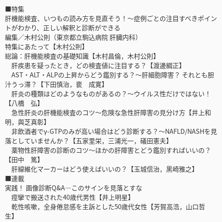
■特集
肝機能検査、いつもの読み方を見直そう！〜症例ごとの注目すべきポイン
トがわかり、正しい解釈と診断ができる
編集／木村公則（東京都立駒込病院 肝臓内科）
特集にあたって【木村公則】
総論：肝機能検査の基礎知識【木村昌倫，木村公則】
肝疾患を疑ったとき，どの検査値に注目する？【渡邊綱正】
AST・ALT・ALPの上昇からどう鑑別する？〜肝細胞障害？ それとも胆
汁うっ滞？【下田慎治，裵 成寛】
肝炎の種類はどのようなものがあるの？〜ウイルス性だけではない！
【八橋 弘】
急性肝炎の肝機能検査のコツ〜危険な急性肝障害の見分け方【井上和
明，與芝真彰】
非飲酒者でγ-GTPのみが高い場合はどう診断する？〜NAFLD/NASHを見
落としていませんか？【五家里栄，三浦光一，礒田憲夫】
薬物性肝障害の診断のコツ〜ほかの肝障害とどう鑑別すればいいの？
【田中 篤】
肝線維化マーカーはどう使えばいいの？【玉城信治，黒崎雅之】
■連載
実践！ 画像診断Q&A―このサインを見落とすな
痙攣で搬送された40歳代男性【井上明星】
乾性咳嗽，全身倦怠感を主訴とした50歳代女性【芳賀高浩，山口哲
生】