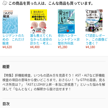
この商品を買った人は、こんな商品も買っています。
レジデントのた
誰も教えてくれ
骨折ハンター
CT読影レポー
めの これだけ
なかった皮疹の
レントゲン×非
ト、この画像ど
輸液
診かた・考え...
整形外科医
う書く？
¥4,620
¥4,400
¥5,280
¥4,180
概要
【特集】肝機能検査、いつもの読み方を見直そう！ AST・ALTなど肝機能
検査の項目の意味から使いどころまで，おさらい！「γ-GTPの高値，見る
べき所見は？」「ASTとLDHが上昇…本当に肝疾患？」といった悩みを解
決して「なんとなく」の解釈から抜け出せます！
目次