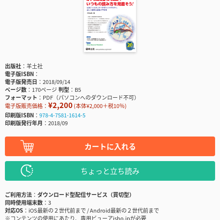
出版社
羊土社
電子版ISBN
電子版発売日
2018/09/14
ページ数
170ページ
判型
B5
フォーマット
PDF（パソコンへのダウンロード不可）
¥2,200
電子版販売価格：
(本体¥2,000＋税10％)
印刷版ISBN
978-4-7581-1614-5
印刷版発行年月
2018/09
カートに入れる
ちょっと立ち読み
ご利用方法
ダウンロード型配信サービス（買切型）
同時使用端末数
3
対応OS
iOS最新の２世代前まで / Android最新の２世代前まで
※コンテンツの使用にあたり、専用ビューアisho.jpが必要