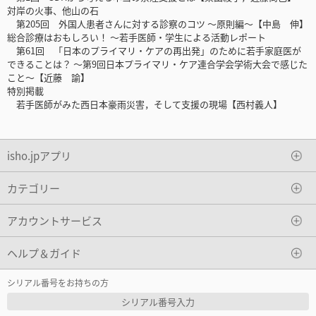
対岸の火事、他山の石
第205回 外国人患者さんに対する診察のコツ 〜原則編〜【中島 伸】
総合診療はおもしろい！ 〜若手医師・学生による活動レポート
第61回 「日本のプライマリ・ケアの再出発」のために若手家庭医が
できることは？ 〜第9回日本プライマリ・ケア連合学会学術大会で感じた
こと〜【近藤 諭】
特別掲載
若手医師がみた西日本豪雨災害，そして支援の現場【西村義人】
isho.jpアプリ
カテゴリー
アカウントサービス
ヘルプ＆ガイド
シリアル番号をお持ちの方
シリアル番号入力