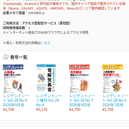
※Androidは、Android２世代前の端末のうち、国内キャリア経由で販売されている端
末（Xperia、GALAXY、AQUOS、ARROWS、Nexusなど）にて動作確認しています
必要メモリ容量
108 MB以上
ご利用方法
アクセス型配信サービス（買切型）
同時使用端末数
1
※インターネット経由でのWEBブラウザによるアクセス参照
※導入・利用方法の詳細は
こちら
巻号一覧
レジデントノー
レジデントノー
レジデントノー
レジデントノー
ト Vol.28 No.9
ト増刊 Vol.28
ト Vol.28 No.7
ト Vol.28 No.6
2026年9月号
No.8
2026年8月号
2026年7月号
¥2,750
¥5,170
¥2,750
¥2,750