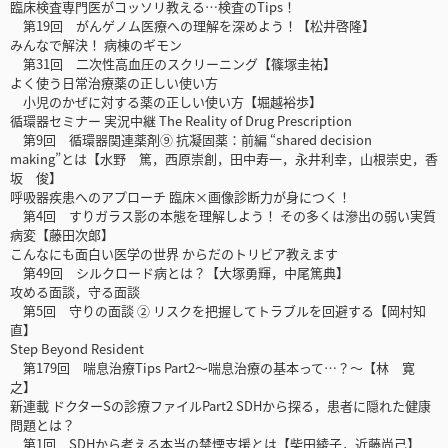
臨床検査専門医がコッソリ教える…検査のTips！
第19回 がんゲノム医療への理解を深めよう！【松井啓隆】
みんなで解決！ 病棟のギモン
第31回 二次性高血圧のスクリーニング【篠塚圭祐】
よく使う日常治療薬の正しい使い方
小児のかぜに対する薬の正しい使い方【堀越裕歩】
循環器セミナー 実況中継 The Reality of Drug Prescription
第9回 循環器関連薬剤⑨ 抗凝固薬：前編 “shared decision
making”とは【水野 篤，西原崇創，田中寿一，永井利幸，山根崇史，香
坂 俊】
呼吸器疾患へのアプローチ 臨床×画像診断力が身につく！
第4回 すりガラス影の本態を理解しよう！ その多くは滲出の弱い実質
病変【藤田次郎】
こんなにも面白い医学の世界 からだのトリビア教えます
第49回 シルクロード病とは？【大塚勇輝，中尾篤典】
攻める面談，守る面談
第5回 守りの面談 ② リスクを把握してトラブルを回避する【岡村知
直】
Step Beyond Resident
第179回 喘息治療Tips Part2〜喘息治療の基本って…？〜【林 寛
之】
新連載 ドクターSの診療ファイルPart2 SDHから探る，患者に隠れた健康
問題とは？
第1回 SDHから考える本当の禁煙支援とは【柴田綾子，近藤尚己】