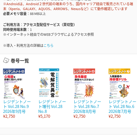
※Androidは、Android２世代前の端末のうち、国内キャリア経由で販売されている端
末（Xperia、GALAXY、AQUOS、ARROWS、Nexusなど）にて動作確認しています
必要メモリ容量
88 MB以上
ご利用方法
アクセス型配信サービス（買切型）
同時使用端末数
1
※インターネット経由でのWEBブラウザによるアクセス参照
※導入・利用方法の詳細は
こちら
巻号一覧
レジデントノー
レジデントノー
レジデントノー
レジデントノー
ト Vol.28 No.9
ト増刊 Vol.28
ト Vol.28 No.7
ト Vol.28 No.6
2026年9月号
No.8
2026年8月号
2026年7月号
¥2,750
¥5,170
¥2,750
¥2,750