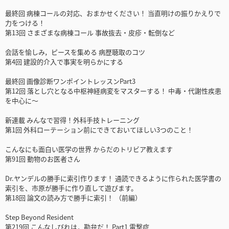
最終回 病棟コールの対応、おまかせください！ 当直明けの振りかえりで
力をつける！
第13回 さまざまな病棟コール 事故抜去・皮疹・転倒など
会話を愉しみ，ピースを集める 病歴聴取のコツ
第4回 建設的介入で事実を明らかにする
最終回 画像診断ワンポイントレッスンPart3
第12回 落とし穴となる中枢神経病変をマスターする！ 中毒・代謝性疾患
を中心に～
新連載 みんなで習得！外科手技トレーニング
第1回 外科ローテーション前にできておいてほしい3つのこと！
こんなにも面白い医学の世界 からだのトリビア教えます
第91回 動物のお医者さん
Dr.ヤンデルの勝手に索引作ります！ 通読できるように作られた医学書の
索引を、市原が勝手に作り直して遊びます。
第18回 論文の読み方で勝手に索引！ （前編）
Step Beyond Resident
第219回 こんなしびれは，勘弁だ！ Part1 雷撃症