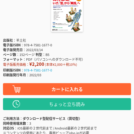
出版社
羊土社
電子版ISBN
978-4-7581-1677-0
電子版発売日
2022/03/14
ページ数
152ページ
判型
B5
フォーマット
PDF（パソコンへのダウンロード不可）
¥2,200
電子版販売価格：
(本体¥2,000＋税10％)
印刷版ISBN
978-4-7581-1677-0
印刷版発行年月
2022/03
カートに入れる
ちょっと立ち読み
ご利用方法
ダウンロード型配信サービス（買切型）
同時使用端末数
3
対応OS
iOS最新の２世代前まで / Android最新の２世代前まで
※コンテンツの使用にあたり、専用ビューアisho.jpが必要