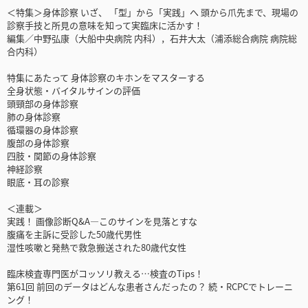
＜特集＞身体診察 いざ、 「型」から「実践」へ 頭から爪先まで、現場の
診察手技と所見の意味を知って実臨床に活かす！
編集／中野弘康（大船中央病院 内科），石井大太（浦添総合病院 病院総
合内科）
特集にあたって 身体診察のキホンをマスターする
全身状態・バイタルサインの評価
頭頸部の身体診察
肺の身体診察
循環器の身体診察
腹部の身体診察
四肢・関節の身体診察
神経診察
眼底・耳の診察
＜連載＞
実践！ 画像診断Q&A―このサインを見落とすな
腹痛を主訴に受診した50歳代男性
湿性咳嗽と発熱で救急搬送された80歳代女性
臨床検査専門医がコッソリ教える…検査のTips！
第61回 前回のデータはどんな患者さんだったの？ 続・RCPCでトレーニ
ング！