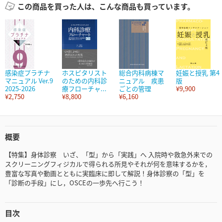
この商品を買った人は、こんな商品も買っています。
感染症プラチナ
ホスピタリスト
総合内科病棟マ
妊娠と授乳 第4
マニュアル Ver.9
のための内科診
ニュアル 疾患
版
2025-2026
療フローチャ...
ごとの管理
¥9,900
¥2,750
¥8,800
¥6,160
概要
【特集】身体診察 いざ、「型」から「実践」へ 入院時や救急外来での
スクリーニングフィジカルで得られる所見やそれが何を意味するかを，
豊富な写真や動画とともに実臨床に即して解説！身体診察の「型」を
「診断の手段」にし，OSCEの一歩先へ行こう！
目次