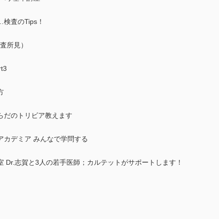
検査のTips！
検査所見）
t3
方
らだのトリビア教えます
アカデミア みんなで学問する
 Dr.志賀と3人の若手医師；カルテットがサポートします！