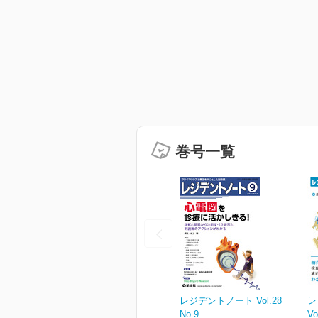
巻号一覧
レジデントノート Vol.28
レ
No.9
Vo