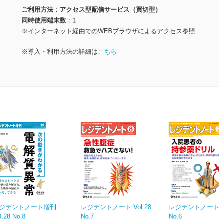
ご利用方法
アクセス型配信サービス（買切型）
同時使用端末数
1
※インターネット経由でのWEBブラウザによるアクセス参照
※導入・利用方法の詳細は
こちら
ジデントノート増刊
レジデントノート Vol.28
レジデントノート V
l.28 No.8
No.7
No.6