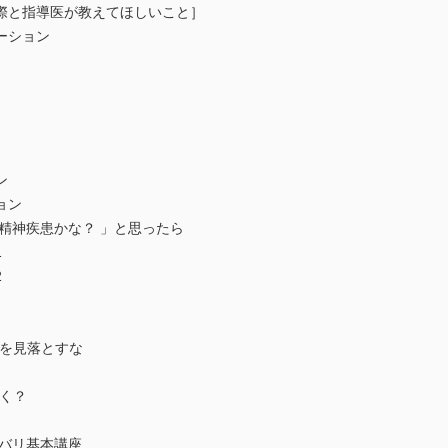
際と指導医が教えてほしいこと］
ーション
ン
ョン
精神疾患かな？ 」と思ったら
1
2
ンを見落とすな
く？
ズバリ基本講座