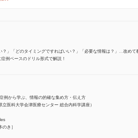
い？」「どのタイミングですればいい？」「必要な情報は？」…改めて
に症例ベースのドリル形式で解説！
な症例から学ぶ、情報の的確な集め方・伝え方
県立医科大学会津医療センター 総合内科学講座）
les
本のき］