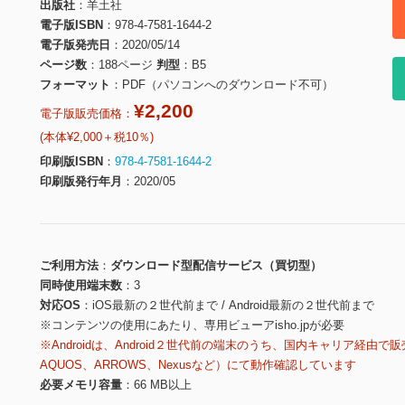
出版社
羊土社
電子版ISBN
978-4-7581-1644-2
電子版発売日
2020/05/14
ページ数
188ページ
判型
B5
フォーマット
PDF（パソコンへのダウンロード不可）
¥2,200
電子版販売価格：
(本体¥2,000＋税10％)
印刷版ISBN
978-4-7581-1644-2
印刷版発行年月
2020/05
ご利用方法
ダウンロード型配信サービス（買切型）
同時使用端末数
3
対応OS
iOS最新の２世代前まで / Android最新の２世代前まで
※コンテンツの使用にあたり、専用ビューアisho.jpが必要
※Androidは、Android２世代前の端末のうち、国内キャリア経由で販
AQUOS、ARROWS、Nexusなど）にて動作確認しています
必要メモリ容量
66 MB以上