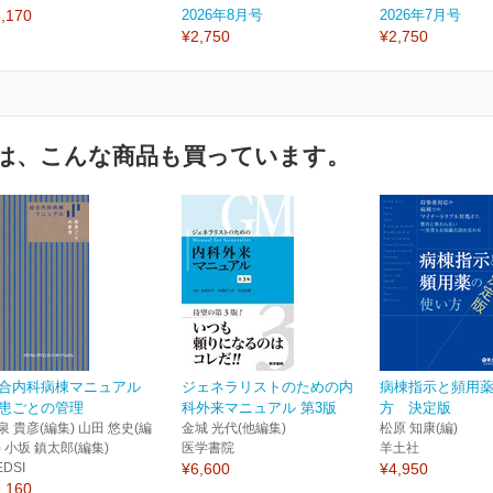
,170
2026年8月号
2026年7月号
¥2,750
¥2,750
は、こんな商品も買っています。
合内科病棟マニュアル
ジェネラリストのための内
病棟指示と頻用
患ごとの管理
科外来マニュアル 第3版
方 決定版
泉 貴彦(編集) 山田 悠史(編
金城 光代(他編集)
松原 知康(編)
) 小坂 鎮太郎(編集)
医学書院
羊土社
EDSI
¥6,600
¥4,950
,160