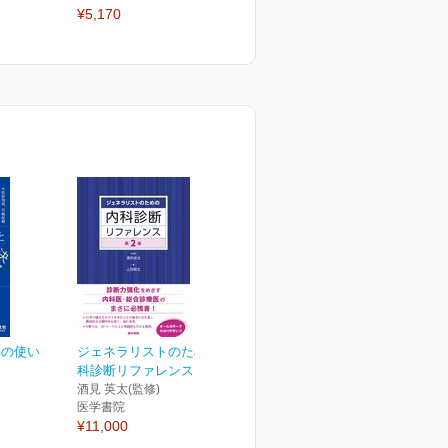
¥5,170
2026年6月号
2
¥2,750
¥
薬の使い
ジェネラリストのための内
科診断リファレンス 第2版
酒見 英太(監修)
医学書院
¥11,000