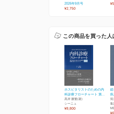
2026年9月号
¥5
¥2,750
この商品を買った人
ホスピタリストのための内
総
科診療フローチャート 第...
疾
髙岸 勝繁(著)
筒
シーニュ
集
¥8,800
M
¥6