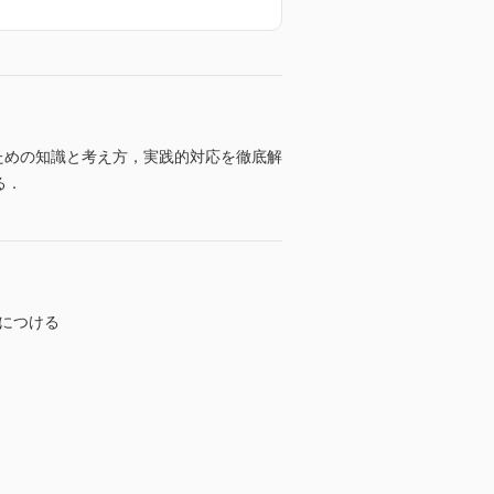
”ための知識と考え方，実践的対応を徹底解
る．
につける