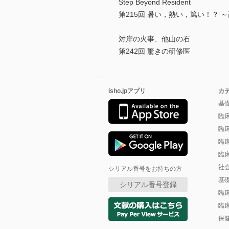
Step Beyond Resident
第215回 暑い，熱い，篤い！？ ～高
対岸の火事、他山の石
第242回 驚きの研修医
isho.jpアプリ
カ
基
臨
臨
臨
臨
社
シリアル番号をお持ちの方
基
シリアル番号登録
臨
臨
保