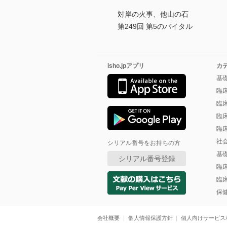
対岸の火事、他山の石
第249回 第5のバイタル
isho.jpアプリ
カ
基
臨
臨
臨
臨
社
シリアル番号をお持ちの方
基
シリアル番号登録
臨
臨
保
会社概要
個人情報保護方針
個人向けサービス