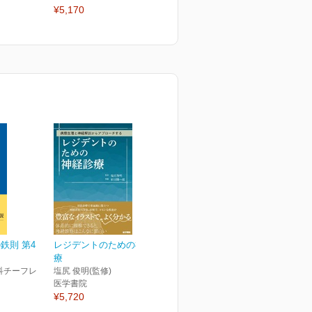
¥5,170
2026年6月号
2
¥2,750
¥
鉄則 第4
レジデントのための神経診
療
科チーフレ
塩尻 俊明(監修)
医学書院
¥5,720