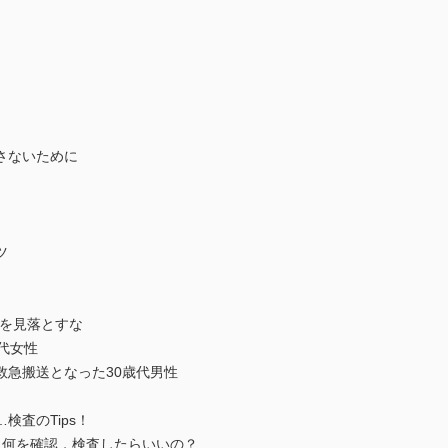
さないために
ツ
ンを見落とすな
代女性
救急搬送となった30歳代男性
検査のTips！
編） 何を確認，検査したらいいの？