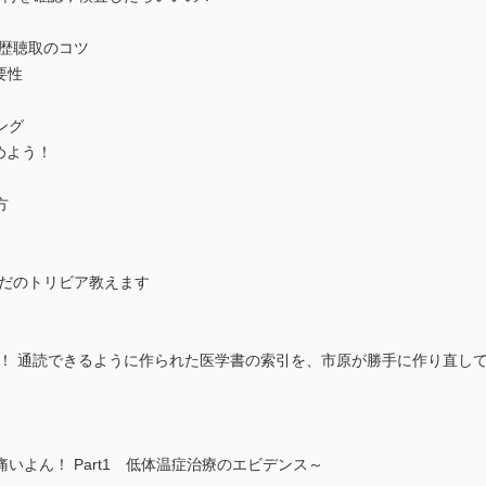
病歴聴取のコツ
要性
ング
めよう！
方
らだのトリビア教えます
す！ 通読できるように作られた医学書の索引を、市原が勝手に作り直し
痛いよん！ Part1 低体温症治療のエビデンス～