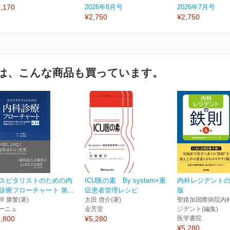
,170
2026年8月号
2026年7月号
¥2,750
¥2,750
は、こんな商品も買っています。
スピタリストのための内
ICU医の素 By system×重
内科レジデントの
診療フローチャート 第...
症患者管理レシピ
版
岸 勝繁(著)
太田 啓介(著)
聖路加国際病院内
ーニュ
金芳堂
ジデント(編集)
,800
¥5,280
医学書院
¥5,280