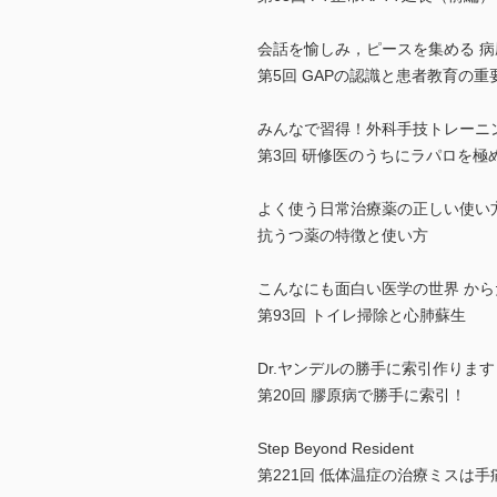
会話を愉しみ，ピースを集める 
第5回 GAPの認識と患者教育の重
みんなで習得！外科手技トレーニ
第3回 研修医のうちにラパロを極
よく使う日常治療薬の正しい使い
抗うつ薬の特徴と使い方
こんなにも面白い医学の世界 か
第93回 トイレ掃除と心肺蘇生
Dr.ヤンデルの勝手に索引作りま
第20回 膠原病で勝手に索引！
Step Beyond Resident
第221回 低体温症の治療ミスは手