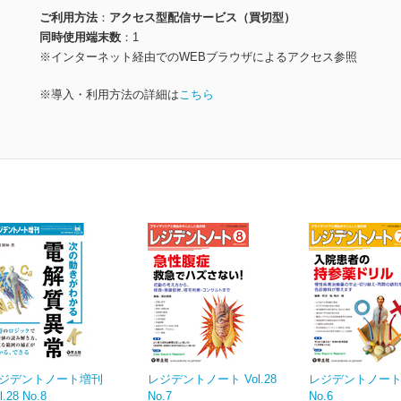
ご利用方法
アクセス型配信サービス（買切型）
同時使用端末数
1
※インターネット経由でのWEBブラウザによるアクセス参照
※導入・利用方法の詳細は
こちら
ジデントノート増刊
レジデントノート Vol.28
レジデントノート V
l.28 No.8
No.7
No.6