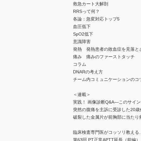
救急カート大解剖
RRSって何？
各論：急変対応トップ5
血圧低下
SpO2低下
意識障害
発熱 発熱患者の敗血症を見落と
痛み 痛みのファーストタッチ
コラム
DNARの考え方
チーム内コミュニケーションのコ
＜連載＞
実践！ 画像診断Q&A―このサイ
突然の腹痛を主訴に受診した20歳
破裂した金属片が前胸部に当たり
臨床検査専門医がコッソリ教える…
第63回 PT正常APTT延長（前