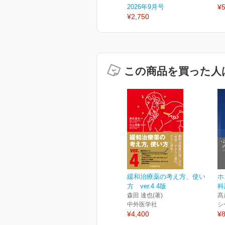
2026年9月号
¥5
¥2,750
この商品を買った人
緩和治療薬の考え方、使い
ホ
方 ver.4 4版
科
森田 達也(著)
髙
中外医学社
シ
¥4,400
¥8