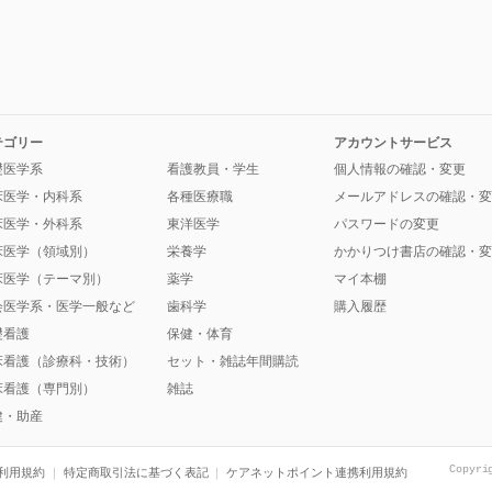
テゴリー
アカウントサービス
礎医学系
看護教員・学生
個人情報の確認・変更
床医学・内科系
各種医療職
メールアドレスの確認・変
床医学・外科系
東洋医学
パスワードの変更
床医学（領域別）
栄養学
かかりつけ書店の確認・変
床医学（テーマ別）
薬学
マイ本棚
会医学系・医学一般など
歯科学
購入履歴
礎看護
保健・体育
床看護（診療科・技術）
セット・雑誌年間購読
床看護（専門別）
雑誌
健・助産
Copyri
利用規約
特定商取引法に基づく表記
ケアネットポイント連携利用規約