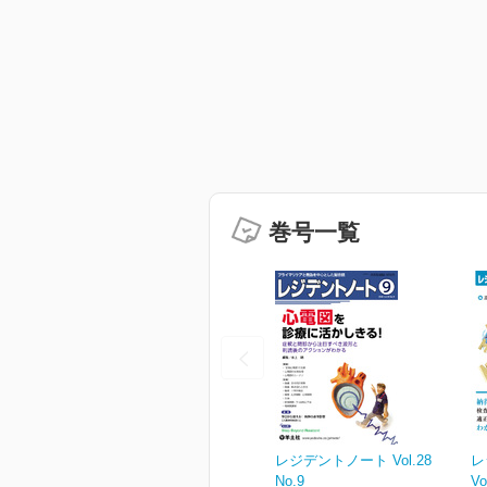
巻号一覧
レジデントノート Vol.28
レ
No.9
Vo