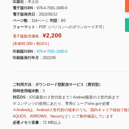
出版社
羊土社
電子版ISBN
978-4-7581-1680-0
電子版発売日
2022/05/12
ページ数
154ページ
判型
B5
フォーマット
PDF（パソコンへのダウンロード不可）
¥2,200
電子版販売価格：
(本体¥2,000＋税10％)
印刷版ISBN
978-4-7581-1680-0
印刷版発行年月
2022/05
ご利用方法
ダウンロード型配信サービス（買切型）
同時使用端末数
3
対応OS
iOS最新の２世代前まで / Android最新の２世代前まで
※コンテンツの使用にあたり、専用ビューアisho.jpが必要
※Androidは、Android２世代前の端末のうち、国内キャリア経由で販
AQUOS、ARROWS、Nexusなど）にて動作確認しています
必要メモリ容量
72 MB以上