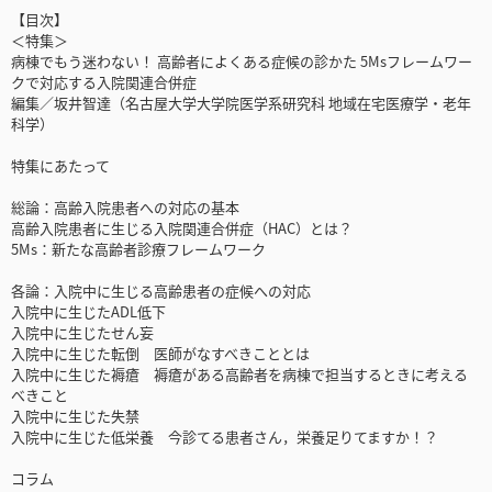
【目次】
＜特集＞
病棟でもう迷わない！ 高齢者によくある症候の診かた 5Msフレームワー
クで対応する入院関連合併症
編集／坂井智達（名古屋大学大学院医学系研究科 地域在宅医療学・老年
科学）
特集にあたって
総論：高齢入院患者への対応の基本
高齢入院患者に生じる入院関連合併症（HAC）とは？
5Ms：新たな高齢者診療フレームワーク
各論：入院中に生じる高齢患者の症候への対応
入院中に生じたADL低下
入院中に生じたせん妄
入院中に生じた転倒 医師がなすべきこととは
入院中に生じた褥瘡 褥瘡がある高齢者を病棟で担当するときに考える
べきこと
入院中に生じた失禁
入院中に生じた低栄養 今診てる患者さん，栄養足りてますか！？
コラム