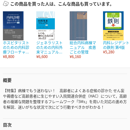
この商品を買った人は、こんな商品も買っています。
ホスピタリスト
ジェネラリスト
総合内科病棟マ
内科レジデント
のための内科診
のための内科外
ニュアル 疾患
の鉄則 第4版
療フローチャ...
来マニュアル...
ごとの管理
¥5,280
¥8,800
¥6,600
¥6,160
概要
【特集】病棟でもう迷わない！ 高齢者によくある症候の診かた せん妄
や褥瘡など高齢患者に生じやすい入院関連合併症（HAC）について，高齢
者の複雑な問題を整理するフレームワーク「5Ms」を用いた対応の進め方
を解説．迷いがちな状況で次にどう行動すべきかがわかる！
目次