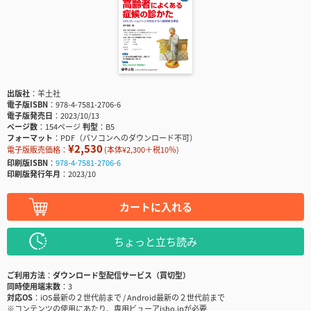
出版社
羊土社
電子版ISBN
978-4-7581-2706-6
電子版発売日
2023/10/13
ページ数
154ページ
判型
B5
フォーマット
PDF（パソコンへのダウンロード不可）
¥2,530
電子版販売価格：
(本体¥2,300＋税10％)
印刷版ISBN
978-4-7581-2706-6
印刷版発行年月
2023/10
カートに入れる
ちょっと立ち読み
ご利用方法
ダウンロード型配信サービス（買切型）
同時使用端末数
3
対応OS
iOS最新の２世代前まで / Android最新の２世代前まで
※コンテンツの使用にあたり、専用ビューアisho.jpが必要