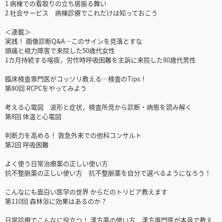
1 病棟での看取りの立ち居振る舞い
2 社会サービス 病棟診療でこれだけは知っておこう
＜連載＞
実践！ 画像診断Q&A―このサインを見落とすな
頭痛と視力障害で来院した50歳代女性
1カ月持続する喀痰，労作時呼吸困難を主訴に来院した80歳代男性
臨床検査専門医がコッソリ教える…検査のTips！
第80回 RCPCをやってみよう
考える心電図 波形と症状，検査所見から診断・病態を読み解く
第8回 体温と心電図
判断力を高める！ 救急外来での他科コンサルト
第2回 呼吸困難
よく使う日常治療薬の正しい使い方
抗不整脈薬の正しい使い方 抗不整脈薬を自分で選べるようになろう！
こんなにも面白い医学の世界 からだのトリビア教えます
第110回 森林浴に効果はあるのか？
日常診療でこんなに役立つ！ 漢方薬の使い方 漢方専門医が本音で教え