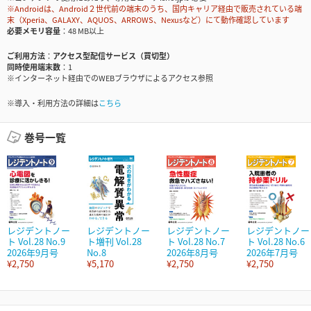
※Androidは、Android２世代前の端末のうち、国内キャリア経由で販売されている端
末（Xperia、GALAXY、AQUOS、ARROWS、Nexusなど）にて動作確認しています
必要メモリ容量
48 MB以上
ご利用方法
アクセス型配信サービス（買切型）
同時使用端末数
1
※インターネット経由でのWEBブラウザによるアクセス参照
※導入・利用方法の詳細は
こちら
巻号一覧
レジデントノー
レジデントノー
レジデントノー
レジデントノー
ト Vol.28 No.9
ト増刊 Vol.28
ト Vol.28 No.7
ト Vol.28 No.6
2026年9月号
No.8
2026年8月号
2026年7月号
¥2,750
¥5,170
¥2,750
¥2,750