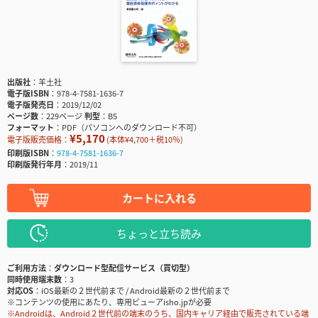
出版社
羊土社
電子版ISBN
978-4-7581-1636-7
電子版発売日
2019/12/02
ページ数
229ページ
判型
B5
フォーマット
PDF（パソコンへのダウンロード不可）
¥5,170
電子版販売価格：
(本体¥4,700＋税10％)
印刷版ISBN
978-4-7581-1636-7
印刷版発行年月
2019/11
カートに入れる
ちょっと立ち読み
ご利用方法
ダウンロード型配信サービス（買切型）
同時使用端末数
3
対応OS
iOS最新の２世代前まで / Android最新の２世代前まで
※コンテンツの使用にあたり、専用ビューアisho.jpが必要
※Androidは、Android２世代前の端末のうち、国内キャリア経由で販売されている端