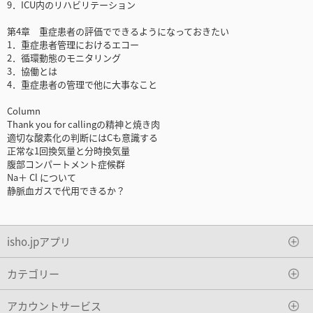
9．ICU内のリハビリテーション
第4章 重症患者の評価でできるようになっておきたい
1．重症患者管理におけるエコー
2．循環動態のモニタリング
3．協働とは
4．重症患者の管理で他に大事なこと
Column
Thank you for callingの精神と焼き肉
適切な酸素化の判断にはCも意識する
正常な1回換気量と分時換気量
腹部コンパートメント症候群
Na＋ Cl について
静脈血ガスで代用できるか？
isho.jpアプリ
カテゴリー
アカウントサービス