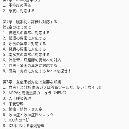
1．重症度の評価
2．急変に対応する
第2章 臓器別に評価し対応する
第2章のはじめに
1．神経系の異常に対応する
2．循環の異常に対応する
3．呼吸の異常に対応する
4．腎臓の異常に対応する
5．電解質の異常に対応する
6．消化管・肝胆膵の異常への対応
7．血液・凝固の異常に対応する
8．感染・炎症に対応する focusを探せ！
第3章 重症患者対応で重要な知識
1．血液ガス分析 血液ガスは診断ツールだ，使いこなそう!!
2．NPPVと高流量鼻カニュラ（HFNC）
3．人工呼吸管理
4．栄養管理
5．鎮痛・鎮静・せん妄
6．敗血症と敗血症性ショック
7．ICU内の予防
8．ICUにおける薬剤管理