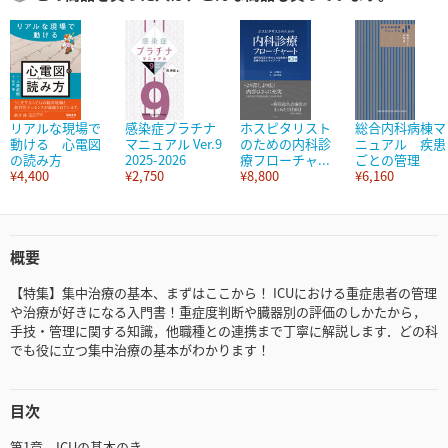
リアルな現場で
感染症プラチナ
ホスピタリスト
総合内科病棟マ
動ける 心電図
マニュアル Ver.9
のための内科診
ニュアル 疾患
の読み方
2025-2026
療フローチャ...
ごとの管理
¥4,400
¥2,750
¥8,800
¥6,160
概要
【特集】集中治療の基本、まずはここから！ ICUにおける重症患者の管理
や治療が好きになる入門書！重症度判断や臓器別の評価のしかたから，
手技・管理に関する知識，他職種との連携まで丁寧に解説します．どの科
でも役に立つ集中治療の基本がわかります！
目次
第1章 ICUの基本のき