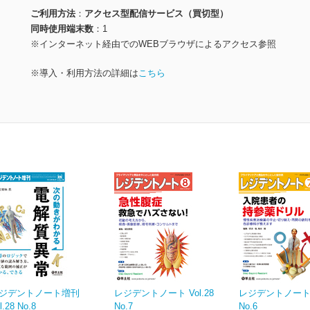
ご利用方法
アクセス型配信サービス（買切型）
同時使用端末数
1
※インターネット経由でのWEBブラウザによるアクセス参照
※導入・利用方法の詳細は
こちら
ジデントノート増刊
レジデントノート Vol.28
レジデントノート V
l.28 No.8
No.7
No.6