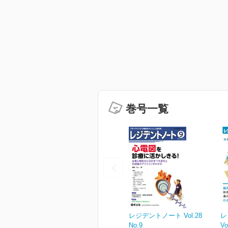
巻号一覧
レジデントノート Vol.28
レ
No.9
Vo