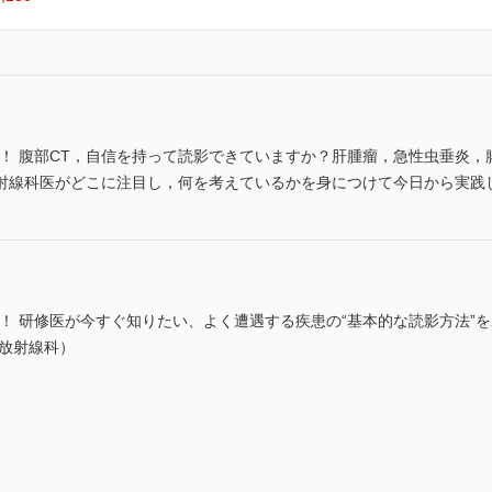
る！ 腹部CT，自信を持って読影できていますか？肝腫瘤，急性虫垂炎
射線科医がどこに注目し，何を考えているかを身につけて今日から実践
！ 研修医が今すぐ知りたい、よく遭遇する疾患の“基本的な読影方法”
 放射線科）