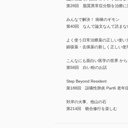
第28回 脂質異常症分類を治療に
みんなで解決！ 病棟のギモン
第40回 なんで論文なんて読まな
よく使う日常治療薬の正しい使い
鎮咳薬・去痰薬の新しく正しい使
こんなにも面白い医学の世界 か
第58回 白い粉のお話
Step Beyond Resident
第188回 誤嚥性肺炎 Part6 老
対岸の火事、他山の石
第214回 吻合修行を楽しむ