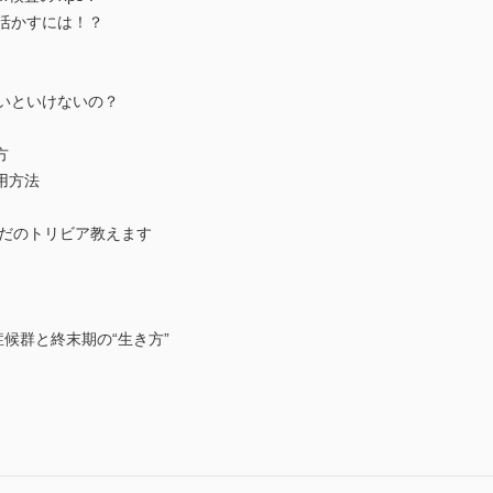
活かすには！？
いといけないの？
方
用方法
らだのトリビア教えます
年症候群と終末期の“生き方”