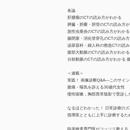
各論
肝腫瘤のCTの読み方がわかる
膵臓・胆嚢・胆管のCTの読み方
急性虫垂炎のCTの読み方がわかる
腸閉塞・消化管穿孔のCTの読み
泌尿器科・婦人科の救急CTの読
腹部大動脈のCTの読み方がわかる
分枝動脈のCTの読み方がわかる 
＜連載＞
実践！ 画像診断Q&A―このサイ
腹痛・嘔気を訴える30歳代女性
慢性咳嗽，胸部異常陰影で受診した
なるほどわかった！ 日常診療の
指導医とともに上手に診療するた
臨床検査専門医がコッソリ教える…