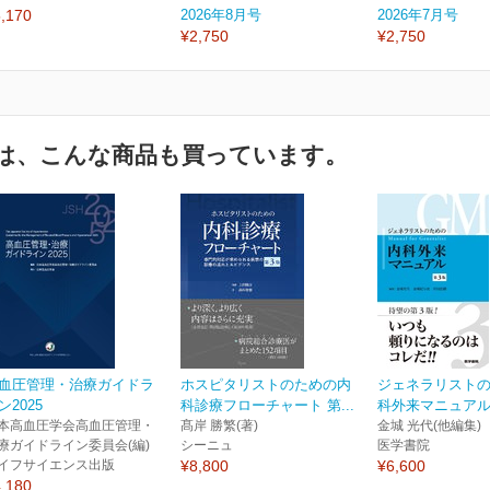
,170
2026年8月号
2026年7月号
¥2,750
¥2,750
は、こんな商品も買っています。
血圧管理・治療ガイドラ
ホスピタリストのための内
ジェネラリスト
ン2025
科診療フローチャート 第...
科外来マニュアル
本高血圧学会高血圧管理・
髙岸 勝繁(著)
金城 光代(他編集)
療ガイドライン委員会(編)
シーニュ
医学書院
イフサイエンス出版
¥8,800
¥6,600
,180