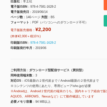
出版社
羊土社
電子版ISBN
978-4-7581-1628-2
電子版発売日
2019/06/14
ページ数
146ページ
判型
B5
フォーマット
PDF（パソコンへのダウンロード不可）
¥2,200
電子版販売価格：
(本体¥2,000＋税10％)
印刷版ISBN
978-4-7581-1628-2
印刷版発行年月
2019/06
ご利用方法
ダウンロード型配信サービス（買切型）
同時使用端末数
3
対応OS
iOS最新の２世代前まで / Android最新の２世代前まで
※コンテンツの使用にあたり、専用ビューアisho.jpが必要
※Androidは、Android２世代前の端末のうち、国内キャリア経由で販
AQUOS、ARROWS、Nexusなど）にて動作確認しています
必要メモリ容量
94 MB以上