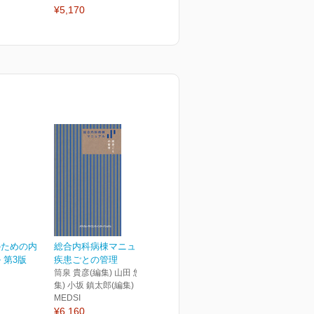
¥5,170
2026年6月号
2
¥2,750
¥
のための内
総合内科病棟マニュアル
 第3版
疾患ごとの管理
筒泉 貴彦(編集) 山田 悠史(編
集) 小坂 鎮太郎(編集)
MEDSI
¥6,160