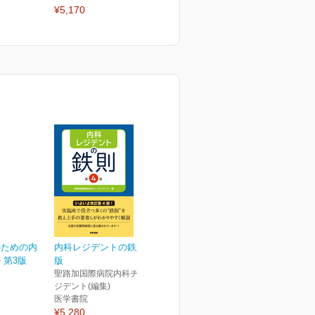
¥5,170
2026年6月号
2
¥2,750
¥
のための内
内科レジデントの鉄則 第4
 第3版
版
聖路加国際病院内科チーフレ
ジデント(編集)
医学書院
¥5,280