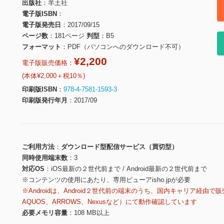
出版社
羊土社
電子版ISBN
電子版発売日
2017/09/15
ページ数
181ページ
判型
B5
フォーマット
PDF（パソコンへのダウンロード不可）
¥2,200
電子版販売価格：
(本体¥2,000＋税10％)
印刷版ISBN
978-4-7581-1593-3
印刷版発行年月
2017/09
ご利用方法
ダウンロード型配信サービス（買切型）
同時使用端末数
3
対応OS
iOS最新の２世代前まで / Android最新の２世代前まで
※コンテンツの使用にあたり、専用ビューアisho.jpが必要
※Androidは、Android２世代前の端末のうち、国内キャリア経由で販
AQUOS、ARROWS、Nexusなど）にて動作確認しています
必要メモリ容量
108 MB以上