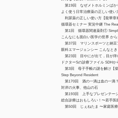
第19回 なぜメトホルミンばか
よく使う日常治療薬の正しい使い
利尿薬の正しい使い方【龍華章
循環器セミナー 実況中継 The Reality o
第1回 循環器関連薬剤① Simpl
こんなにも面白い医学の世界 か
第37回 マリンスポーツと納豆
眼科エマージェンシー こんなと
第23回 目やにが出て，目が痒
ドクターSの診療ファイル SDH
第3回 母子手帳の謎を解け【柴
Step Beyond Resident
第170回 酒の一滴は血の一滴？〜ア
対岸の火事、他山の石
第193回 上手なプレゼンテー
総合診療はおもしろい！〜若手医
第50回 じぇねたま 〜家庭医