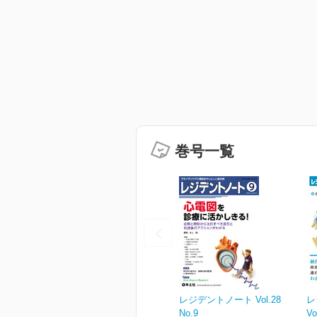
巻号一覧
レジデントノート Vol.28
レ
No.9
Vo