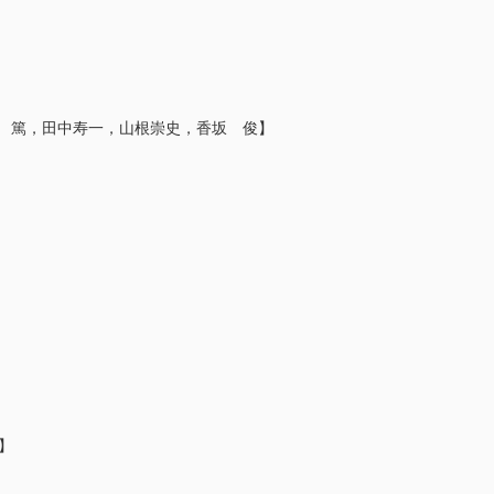
，水野 篤，田中寿一，山根崇史，香坂 俊】
】