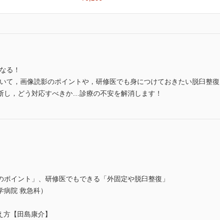
くなる！
いて，画像読影のポイントや，研修医でも身につけておきたい脱臼整復
断し，どう対応すべきか…診療の不安を解消します！
のポイント」、研修医でもできる「外固定や脱臼整復」
学病院 救急科）
え方【田島康介】