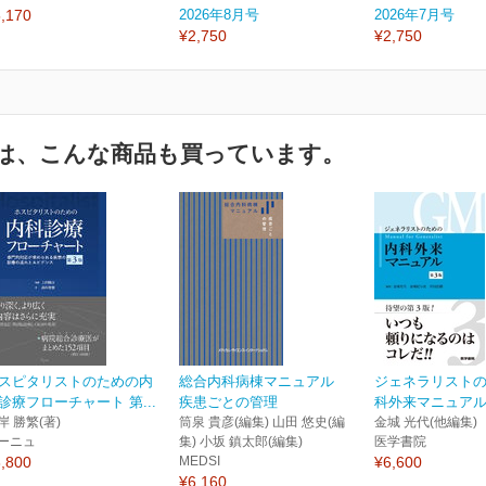
,170
2026年8月号
2026年7月号
¥2,750
¥2,750
は、こんな商品も買っています。
スピタリストのための内
総合内科病棟マニュアル
ジェネラリスト
診療フローチャート 第...
疾患ごとの管理
科外来マニュアル
岸 勝繁(著)
筒泉 貴彦(編集) 山田 悠史(編
金城 光代(他編集)
ーニュ
集) 小坂 鎮太郎(編集)
医学書院
,800
MEDSI
¥6,600
¥6,160