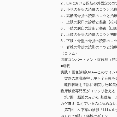
2．ERにおける四肢の外固定のコ
3．小児の骨折の読影のコツと治
4．高齢者骨折の読影のコツと治
5．上肢の脱臼の診断と整復【松
6．下肢の脱臼の診断と整復【山
7．上肢の骨折の読影のコツと初
8．下肢・骨盤の骨折の読影のコ
9．脊椎の骨折の読影のコツと治
〈コラム〉
四肢コンパートメント症候群（筋
■連載
実践！画像診断Q&A―このサイン
突然の意識障害，左不全麻痺を発
乾性咳嗽を主訴に来院した40歳
臨床検査専門医がコッソリ教える… 
第7回 脳波のみかた 基礎編：ど
カゲヨミ 見えているのに読めない
第7回 左下葉の陰影「LLLのL
みんなで解決！病棟のギモン