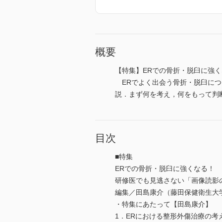
概要
【特集】ERでの骨折・脱臼に強
ERでよく出会う骨折・脱臼につ
説．まず何を考え，何をもって判
目次
■特集
ERでの骨折・脱臼に強くなる！
研修医でも見逃さない「画像読影
編集／田島康介（藤田保健衛生大
・特集にあたって【田島康介】
1．ERにおける整形外傷治療の考