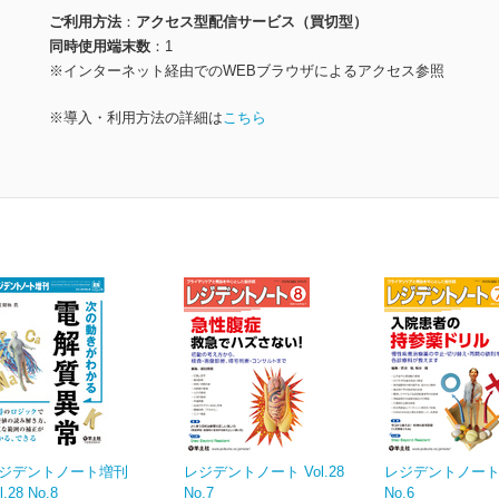
ご利用方法
アクセス型配信サービス（買切型）
同時使用端末数
1
※インターネット経由でのWEBブラウザによるアクセス参照
※導入・利用方法の詳細は
こちら
ジデントノート増刊
レジデントノート Vol.28
レジデントノート V
l.28 No.8
No.7
No.6