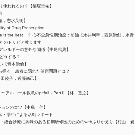
り使われるの？【篠塚圭祐】
方
裕，志水英明】
f Drug Prescription
e is the best！？ 心不全急性期治療：前編【永井利幸，西原崇創
らだのトリビア教えます
アレルギーの意外な関係【中尾篤典】
きどうする？
い【青木崇倫】
から探る，患者に隠れた健康問題とは？
田綾子，近藤尚己】
ルコール救急のpitfall～PartⅡ【林 寛之】
ションのコツ【中島 伸】
師・学生による活動レポート
療・総合診療に興味のある初期研修医のためのwebふりかえり【村山 愛