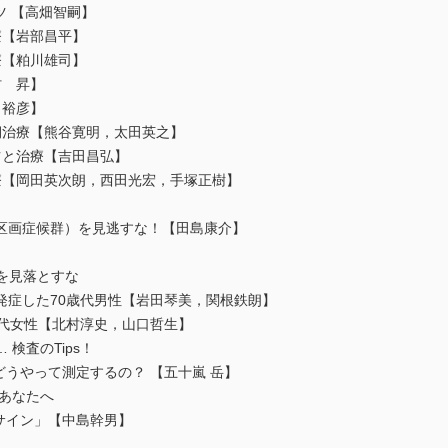
ツ 【高畑智嗣】
療【岩部昌平】
療【粕川雄司】
村 昇】
田裕彦】
期治療【熊谷寛明，太田英之】
ツと治療【吉田昌弘】
療【岡田英次朗，西田光宏，手塚正樹】
区画症候群）を見逃すな！【田島康介】
を見落とすな
症した70歳代男性【岩田琴美，関根鉄朗】
代女性【北村淳史，山口哲生】
検査のTips！
うやって測定するの？ 【五十嵐 岳】
あなたへ
サイン」【中島幹男】