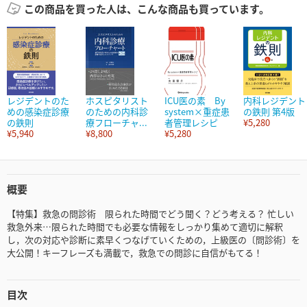
この商品を買った人は、こんな商品も買っています。
レジデントのた
ホスピタリスト
ICU医の素 By
内科レジデント
めの感染症診療
のための内科診
system×重症患
の鉄則 第4版
の鉄則
療フローチャ...
者管理レシピ
¥5,280
¥5,940
¥8,800
¥5,280
概要
【特集】救急の問診術 限られた時間でどう聞く？どう考える？ 忙しい
救急外来…限られた時間でも必要な情報をしっかり集めて適切に解釈
し，次の対応や診断に素早くつなげていくための，上級医の〔問診術〕を
大公開！キーフレーズも満載で，救急での問診に自信がもてる！
目次