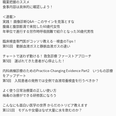
職業把握のススメ
食事内容は具体的に確認しよう！
＜連載＞
実践！ 画像診断Q&A―このサインを見落とすな
腹痛と腹部膨満で来院した60歳代女性
年単位で進行する労作時呼吸困難で紹介となった30歳代男性
臨床検査専門医がコッソリ教える…検査のTips！
第91回 動脈血液ガスと静脈血液ガスの違い
チャートで迷わず動ける！ 救急診療 ファーストアプローチ
第5回 運ばれてきた患者が心停止した！
内科病棟診療のためのPractice-Changing Evidence Part2 いつもの診療
をアップデート
第5回 入院患者の発熱では全例で血液培養検査を行うべきか？
よく使う日常治療薬の正しい使い方
梅毒の治療ができる研修医になろう
こんなにも面白い医学の世界 からだのトリビア教えます
第121回 モデルや女優はなぜ大量に水を飲むのか？