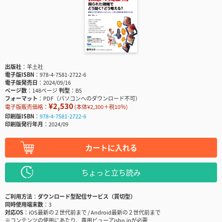
出版社
羊土社
電子版ISBN
978-4-7581-2722-6
電子版発売日
2024/09/16
ページ数
148ページ
判型
B5
フォーマット
PDF（パソコンへのダウンロード不可）
¥2,530
電子版販売価格：
(本体¥2,300＋税10％)
印刷版ISBN
978-4-7581-2722-6
印刷版発行年月
2024/09
カートに入れる
ちょっと立ち読み
ご利用方法
ダウンロード型配信サービス（買切型）
同時使用端末数
3
対応OS
iOS最新の２世代前まで / Android最新の２世代前まで
※コンテンツの使用にあたり、専用ビューアisho.jpが必要