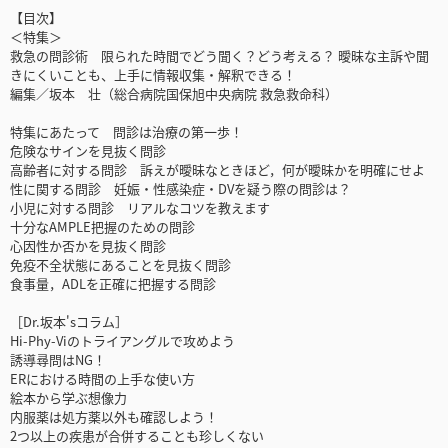
【目次】
＜特集＞
救急の問診術 限られた時間でどう聞く？どう考える？ 曖昧な主訴や聞
きにくいことも、上手に情報収集・解釈できる！
編集／坂本 壮（総合病院国保旭中央病院 救急救命科）
特集にあたって 問診は治療の第一歩！
危険なサインを見抜く問診
高齢者に対する問診 訴えが曖昧なときほど，何が曖昧かを明確にせよ
性に関する問診 妊娠・性感染症・DVを疑う際の問診は？
小児に対する問診 リアルなコツを教えます
十分なAMPLE把握のための問診
心因性か否かを見抜く問診
免疫不全状態にあることを見抜く問診
食事量，ADLを正確に把握する問診
［Dr.坂本'sコラム］
Hi-Phy-Viのトライアングルで攻めよう
誘導尋問はNG！
ERにおける時間の上手な使い方
絵本から学ぶ想像力
内服薬は処方薬以外も確認しよう！
2つ以上の疾患が合併することも珍しくない