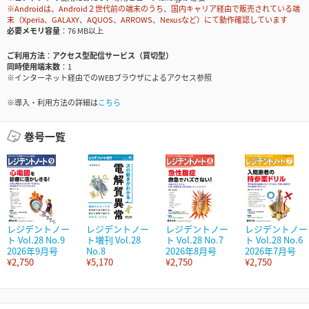
※Androidは、Android２世代前の端末のうち、国内キャリア経由で販売されている端
末（Xperia、GALAXY、AQUOS、ARROWS、Nexusなど）にて動作確認しています
必要メモリ容量
76 MB以上
ご利用方法
アクセス型配信サービス（買切型）
同時使用端末数
1
※インターネット経由でのWEBブラウザによるアクセス参照
※導入・利用方法の詳細は
こちら
巻号一覧
レジデントノー
レジデントノー
レジデントノー
レジデントノー
ト Vol.28 No.9
ト増刊 Vol.28
ト Vol.28 No.7
ト Vol.28 No.6
2026年9月号
No.8
2026年8月号
2026年7月号
¥2,750
¥5,170
¥2,750
¥2,750