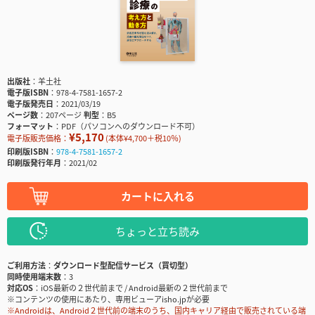
出版社
羊土社
電子版ISBN
978-4-7581-1657-2
電子版発売日
2021/03/19
ページ数
207ページ
判型
B5
フォーマット
PDF（パソコンへのダウンロード不可）
¥5,170
電子版販売価格：
(本体¥4,700＋税10％)
印刷版ISBN
978-4-7581-1657-2
印刷版発行年月
2021/02
カートに入れる
ちょっと立ち読み
ご利用方法
ダウンロード型配信サービス（買切型）
同時使用端末数
3
対応OS
iOS最新の２世代前まで / Android最新の２世代前まで
※コンテンツの使用にあたり、専用ビューアisho.jpが必要
※Androidは、Android２世代前の端末のうち、国内キャリア経由で販売されている端