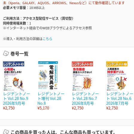
末（Xperia、GALAXY、AQUOS、ARROWS、Nexusなど）にて動作確認しています
必要メモリ容量
18 MB以上
ご利用方法
アクセス型配信サービス（買切型）
同時使用端末数
1
※インターネット経由でのWEBブラウザによるアクセス参照
※導入・利用方法の詳細は
こちら
巻号一覧
レジデントノー
レジデントノー
レジデントノー
レジデントノー
ト Vol.28 No.9
ト増刊 Vol.28
ト Vol.28 No.7
ト Vol.28 No.6
2026年9月号
No.8
2026年8月号
2026年7月号
¥2,750
¥5,170
¥2,750
¥2,750
この商品を買った人は、こんな商品も買っています。