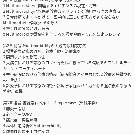
1 Multimorbidityに関連するエビデンスの現在と将来
2 Multimorbidityに疾患別診療ガイドラインを適用する際の注意点
3 日常診療でよくみかける「医学的に正しいが患者がよくならない」
Multimorbidity診療とその原因
4 複雑性の分類と対応方法
5 Multimorbidity診療を担当する医師が直面する意思決定ジレンマ
第2章 総論 Multimorbidityの実践的な対応方法
1 標準的な対応の原則，診療手順・治療戦略
2 問題リストの整理方法
3 大病院における診療のコツ～専門科が揃っている環境でのコンサルテー
ション・コーディネート
4 中小病院における診療の強み（病院総合医が主力となる診療の特徴や強
み・魅力）
5 診療所における診療の特徴～診療所家庭医が主力となる退院後の診療の
特徴，連携
第3章 各論 複雑度レベルⅠ：Simple case（単純事例）
1 肺炎＋喘息
2 心不全＋COPD
3 感染症＋悪性腫瘍
4 椎体圧迫骨折とMultimorbidity
5 虚血性疾患＋出血性疾患