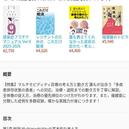
感染症プラチナ
レジデントのた
誰も教えてくれ
循環器のトビラ
マニュアル Ver.9
めの これだけ
なかった皮疹の
¥5,940
2025-2026
輸液
診かた・考え...
¥2,750
¥4,620
¥4,400
概要
【特集】マルチモビディティ診療の考え方と動き方 誰もが出合う「多疾
患併存状態の患者」への対応，治療・退院までの動き方を丁寧に解説，
全体像の捉え方，治療の優先順位のつけ方がわかります．また，複雑度に
分類した症例を多数収録，確かな実践力が身につきます！
目次
第1章 総論 Multimorbidityの基本的な考え方