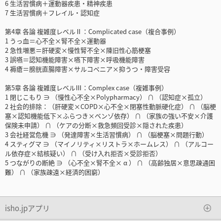
6 生活習慣病＋運動器疾患・精神疾患
7 生活習慣病＋フレイル・認知症
第4章 各論 複雑度レベルⅡ：Complicated case（複合事例）
1 うっ血＝心不全×腎不全×運動器
2 急性増悪＝肝硬変×慢性腎不全×陳旧性心筋梗塞
3 誤嚥＝認知機能障害×嚥下障害×呼吸機能障害
4 褥瘡＝膀胱直腸障害×サルコペニア×抑うつ・障害受容
第5章 各論 複雑度レベルⅢ：Complex case（複雑事例）
1 閉じこもり ∋ （慢性心不全×Polypharmacy） ∩ （認知症×孤立）
2 社会的排除：（肝硬変×COPD×心不全×閉塞性動脈硬化症） ∩ （脳梗
塞×認知機能低下×ふらつき×ベンゾ依存） ∩ （家族の強い不安×介護
保険未申請） ∩ （ケアの分断×救急頻回受診×隠された疾患）
3 会社経営危機 ∋ （発達障害×生活習慣病） ∩ （脳梗塞×問題行動）
4 スティグマ ∋ （マイノリティ×リストラ×ホームレス） ∩ （アルコー
ル依存症×結核疑い） ∩ （受け入れ拒否×受診拒否）
5 つながりの断絶 ∋ （心不全×腎不全× α ） ∩ （高齢独居×意思疎通困
難） ∩ （家族疎遠×経済的困窮）
isho.jpアプリ