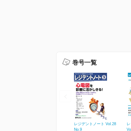
巻号一覧
レジデントノート Vol.28
レ
No.9
Vo