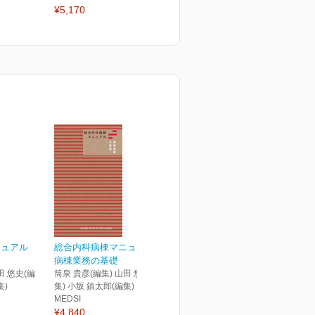
¥5,170
2026年6月号
2
¥2,750
¥
ニュアル
総合内科病棟マニュアル
病棟業務の基礎
田 悠史(編
筒泉 貴彦(編集) 山田 悠史(編
集)
集) 小坂 鎮太郎(編集)
MEDSI
¥4,840