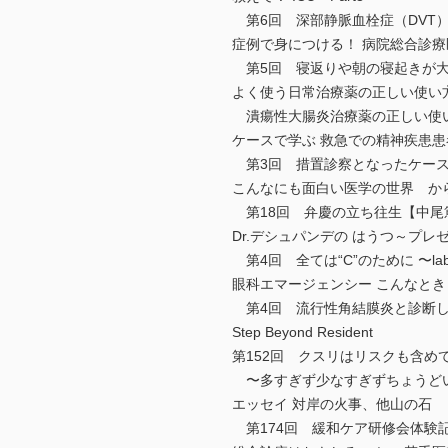
第6回 深部静脈血栓症（DVT
症例で身につける！ 病院総合診療医
第5回 寝返りや朝の寝起きが大
よく使う日常治療薬の正しい使い
潰瘍性大腸炎治療薬の正しい使
ケースで学ぶ 救急での精神疾患
第3回 措置診察となったケース
こんなにも面白い医学の世界 か
第18回 弁慶の立ち往生【中尾
Dr.デシュパンデの はうつ～プレゼン i
第4回 全ては“C”のために 〜laborat
眼科エマージェンシー こんなと
第4回 流行性角結膜炎と診断し
Step Beyond Resident
第152回 クスリはリスクも含めて清
〜多すぎず少なすぎずちょうど
エッセイ 対岸の火事、他山の石
第174回 緩和ケア研修会体験