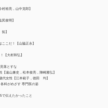
今村裕亮，山中克郎】
【塩尻俊明】
 拓】
はここだ！【山脇正永】
る！【大村和弘】
を見落とすな
性【遠山兼史，松本俊亮，陣崎雅弘】
歳代女性【江本範子，徳田 均】
 各科がめざす 専門医の姿
b 2015で伝えたかったこと