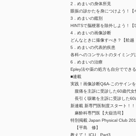
2．めまいの身体所見
眼振の診かたを身につけよう！【
3．めまいの鑑別
HINTSで脳梗塞を除外しよう！
4．めまいの画像診断
どんなときに撮像すべき？【舩越
5．めまいの代表的疾患
各科へのコンサルトのタイミング
6．めまいの治療
Epley法や薬の処方も自分ででき
■連載
実践！画像診断Q&A-このサイン
腹痛を主訴に受診した60歳代女
長引く咳嗽を主訴に受診した60
新連載 新専門医制度スタート！！
麻酔科専門医【大嶽浩司】
特別掲載 Japan Physical Clu
【平島 修】
教えて！ ICU Part3