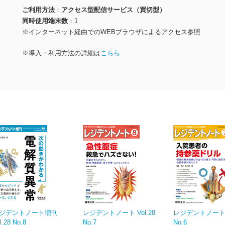
ご利用方法
アクセス型配信サービス（買切型）
同時使用端末数
1
※インターネット経由でのWEBブラウザによるアクセス参照
※導入・利用方法の詳細は
こちら
ジデントノート増刊
レジデントノート Vol.28
レジデントノート V
l.28 No.8
No.7
No.6