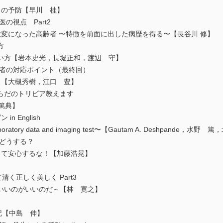
）の予防【早川 桂】
の視点 Part2
変になった高齢者 〜特徴を前面に出した病歴を得る〜【長谷川 修】
方
い方【岩本史光，長堀正和，渡辺 守】
患者の対応ポイント（最終回）
【大槻秀樹，江口 豊】
らだのトリビア教えます
篤典】
n English
ory data and imaging test〜【Gautam A. Deshpande，水野
きどうする？
て安心するな！【加藤浩晃】
く正しく美しく Part3
いいのがいいのだ～【林 寛之】
記【中島 伸】