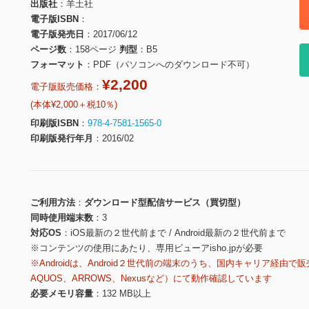
出版社
羊土社
電子版ISBN
電子版発売日
2017/06/12
ページ数
158ページ
判型
B5
フォーマット
PDF（パソコンへのダウンロード不可）
¥2,200
電子版販売価格：
(本体¥2,000＋税10％)
印刷版ISBN
978-4-7581-1565-0
印刷版発行年月
2016/02
ご利用方法
ダウンロード型配信サービス（買切型）
同時使用端末数
3
対応OS
iOS最新の２世代前まで / Android最新の２世代前まで
※コンテンツの使用にあたり、専用ビューアisho.jpが必要
※Androidは、Android２世代前の端末のうち、国内キャリア経由で販
AQUOS、ARROWS、Nexusなど）にて動作確認しています
必要メモリ容量
132 MB以上