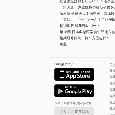
総合診療はおもしろい！ 〜若手
第31回 家庭医療の後期研修を
新連載 研修医よ！病理医・臨床
第1回 じゃじゃーん！これが病
特別掲載 編集部レポート
第18回 日本救急医学会中部地方
後期研修病院一覧〜方位磁針〜
東北
isho.jpアプリ
カ
基
臨
臨
臨
臨
社
シリアル番号をお持ちの方
基
シリアル番号登録