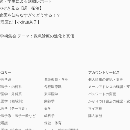
医師・学生による活動レポート
のぞき見る【調 拓治】
検査医を知らなすぎてどうする！？
理医だ【小倉加奈子】
会学術集会 テーマ：救急診療の進化と真価
テゴリー
アカウントサービス
礎医学系
看護教員・学生
個人情報の確認・変更
床医学・内科系
各種医療職
メールアドレスの確認・変
床医学・外科系
東洋医学
パスワードの変更
床医学（領域別）
栄養学
かかりつけ書店の確認・変
床医学（テーマ別）
薬学
マイ本棚
会医学系・医学一般など
歯科学
購入履歴
礎看護
保健・体育