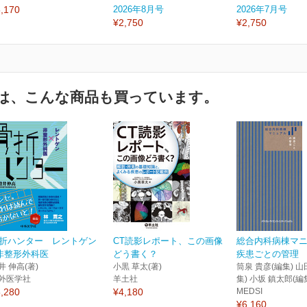
,170
2026年8月号
2026年7月号
¥2,750
¥2,750
は、こんな商品も買っています。
折ハンター レントゲン
CT読影レポート、この画像
総合内科病棟マ
非整形外科医
どう書く？
疾患ごとの管理
井 伸高(著)
小黒 草太(著)
筒泉 貴彦(編集) 山
外医学社
羊土社
集) 小坂 鎮太郎(編
,280
¥4,180
MEDSI
¥6,160