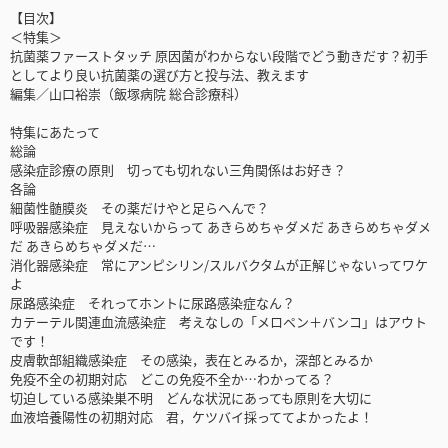
【目次】
＜特集＞
抗菌薬ファーストタッチ 原因菌がわからない段階でどう動きだす？初手
としてより良い抗菌薬の選び方と投与法、教えます
編集／山口裕崇（飯塚病院 総合診療科）
特集にあたって
総論
感染症診療の原則 切っても切れない三角関係はお好き？
各論
細菌性髄膜炎 その薬だけやと足らへんで？
呼吸器感染症 見えないからって あきらめちゃダメだ あきらめちゃダメ
だ あきらめちゃダメだ…
消化器感染症 常にアンピシリン/スルバクタムが正解じゃないってワケ
よ
尿路感染症 それってホントに尿路感染症なん？
カテーテル関連血流感染症 考えなしの「メロペン＋バンコ」はアウト
です！
皮膚軟部組織感染症 その感染，表在とみるか，深部とみるか
免疫不全の初期対応 どこの免疫不全か…わかってる？
切迫している感染巣不明 どんな状況にあっても原則を大切に
血液培養陽性の初期対応 君，ケツバイ採っててよかったよ！