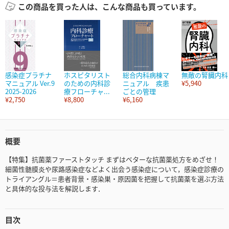
この商品を買った人は、こんな商品も買っています。
感染症プラチナ
ホスピタリスト
総合内科病棟マ
無敵の腎臓内科
マニュアル Ver.9
のための内科診
ニュアル 疾患
¥5,940
2025-2026
療フローチャ...
ごとの管理
¥2,750
¥8,800
¥6,160
概要
【特集】抗菌薬ファーストタッチ まずはベターな抗菌薬処方をめざせ！
細菌性髄膜炎や尿路感染症などよく出会う感染症について，感染症診療の
トライアングル＝患者背景・感染巣・原因菌を把握して抗菌薬を選ぶ方法
と具体的な投与法を解説します．
目次