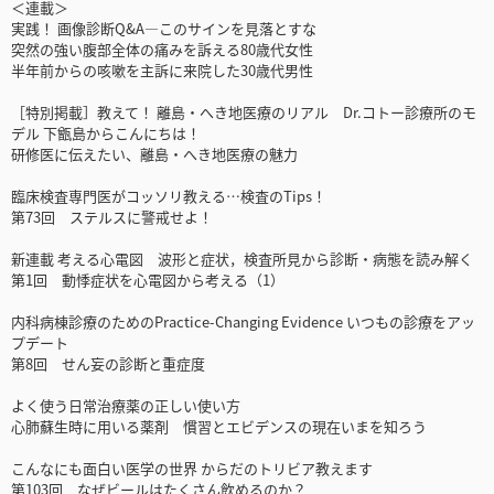
＜連載＞
実践！ 画像診断Q&A―このサインを見落とすな
突然の強い腹部全体の痛みを訴える80歳代女性
半年前からの咳嗽を主訴に来院した30歳代男性
［特別掲載］教えて！ 離島・へき地医療のリアル Dr.コトー診療所のモ
デル 下甑島からこんにちは！
研修医に伝えたい、離島・へき地医療の魅力
臨床検査専門医がコッソリ教える…検査のTips！
第73回 ステルスに警戒せよ！
新連載 考える心電図 波形と症状，検査所見から診断・病態を読み解く
第1回 動悸症状を心電図から考える（1）
内科病棟診療のためのPractice-Changing Evidence いつもの診療をアッ
プデート
第8回 せん妄の診断と重症度
よく使う日常治療薬の正しい使い方
心肺蘇生時に用いる薬剤 慣習とエビデンスの現在いまを知ろう
こんなにも面白い医学の世界 からだのトリビア教えます
第103回 なぜビールはたくさん飲めるのか？