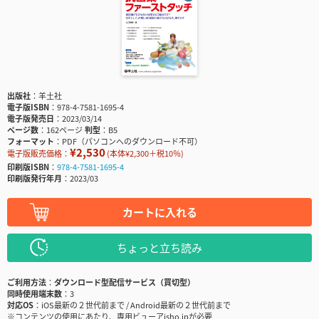
出版社
羊土社
電子版ISBN
978-4-7581-1695-4
電子版発売日
2023/03/14
ページ数
162ページ
判型
B5
フォーマット
PDF（パソコンへのダウンロード不可）
¥2,530
電子版販売価格：
(本体¥2,300＋税10％)
印刷版ISBN
978-4-7581-1695-4
印刷版発行年月
2023/03
カートに入れる
ちょっと立ち読み
ご利用方法
ダウンロード型配信サービス（買切型）
同時使用端末数
3
対応OS
iOS最新の２世代前まで / Android最新の２世代前まで
※コンテンツの使用にあたり、専用ビューアisho.jpが必要