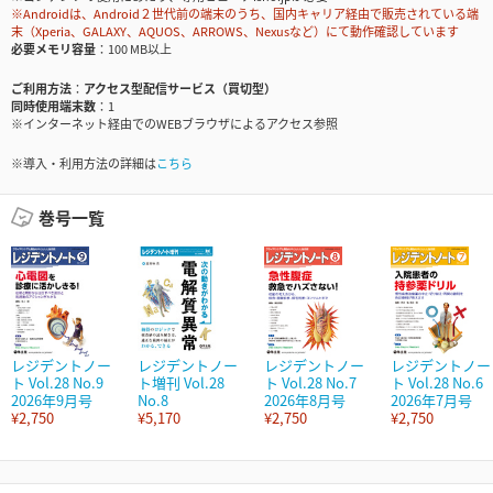
※Androidは、Android２世代前の端末のうち、国内キャリア経由で販売されている端
末（Xperia、GALAXY、AQUOS、ARROWS、Nexusなど）にて動作確認しています
必要メモリ容量
100 MB以上
ご利用方法
アクセス型配信サービス（買切型）
同時使用端末数
1
※インターネット経由でのWEBブラウザによるアクセス参照
※導入・利用方法の詳細は
こちら
巻号一覧
レジデントノー
レジデントノー
レジデントノー
レジデントノー
ト Vol.28 No.9
ト増刊 Vol.28
ト Vol.28 No.7
ト Vol.28 No.6
2026年9月号
No.8
2026年8月号
2026年7月号
¥2,750
¥5,170
¥2,750
¥2,750