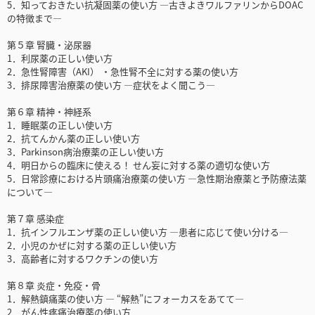
5．知っておきたい抗凝固薬の使い方 ―古きよきワルファリンからDOAC
の特徴まで―
第５章 腎臓・泌尿器
1．利尿薬の正しい使い方
2．急性腎障害（AKI） ・急性腎不全に対する薬の使い方
3．排尿障害治療薬の使い方 ―症状をよく聞こう―
第６章 精神・神経系
1．睡眠薬の正しい使い方
2．抗てんかん薬の正しい使い方
3．Parkinson病治療薬の正しい使い方
4．明日からの臨床に使える！ せん妄に対する薬の適切な使い方
5．日常診療における片頭痛治療薬の使い方 ―急性期治療薬と予防療法薬
について―
第７章 感染症
1．抗インフルエンザ薬の正しい使い方 ―患者に応じて使い分ける―
2．小児のかぜに対する薬の正しい使い方
3．高齢者に対するワクチンの使い方
第８章 炎症・免疫・骨
1．解熱鎮痛薬の使い方 ― “解熱”にフォーカスをあてて―
2．がん性疼痛治療薬の使い方