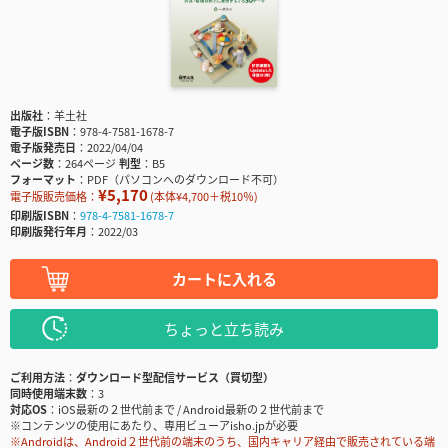
出版社
羊土社
電子版ISBN
978-4-7581-1678-7
電子版発売日
2022/04/04
ページ数
264ページ
判型
B5
フォーマット
PDF（パソコンへのダウンロード不可）
¥5,170
電子版販売価格：
(本体¥4,700＋税10％)
印刷版ISBN
978-4-7581-1678-7
印刷版発行年月
2022/03
カートに入れる
ちょっと立ち読み
ご利用方法
ダウンロード型配信サービス（買切型）
同時使用端末数
3
対応OS
iOS最新の２世代前まで / Android最新の２世代前まで
※コンテンツの使用にあたり、専用ビューアisho.jpが必要
※Androidは、Android２世代前の端末のうち、国内キャリア経由で販売されている端