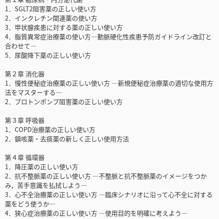
1．SGLT2阻害薬の正しい使い方
2．インクレチン関連薬の使い方
3．甲状腺疾患に対する薬の正しい使い方
4．脂質異常症治療薬の使い方―動脈硬化性疾患予防ガイドライン改訂と
合わせて―
5．尿酸降下薬の正しい使い方
第２章 消化器
1．慢性便秘症治療薬の正しい使い方 ―新規便秘症治療薬の適切な使用方
法をマスターする―
2．プロトンポンプ阻害薬の正しい使い方
第３章 呼吸器
1．COPD治療薬の正しい使い方
2．鎮咳薬・去痰薬の新しく正しい使用方法
第４章 循環器
1．降圧薬の正しい使い方
2．抗不整脈薬の正しい使い方 ―不整脈と抗不整脈薬のイメージをつか
み，苦手意識を払拭しよう―
3．心不全治療薬の正しい使い方 ―臨床シナリオに沿って心不全に対する
薬をどう使うか―
4．狭心症治療薬の正しい使い方 ―使用目的を明確に考えよう―