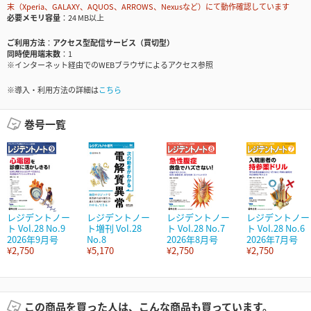
末（Xperia、GALAXY、AQUOS、ARROWS、Nexusなど）にて動作確認しています
必要メモリ容量
24 MB以上
ご利用方法
アクセス型配信サービス（買切型）
同時使用端末数
1
※インターネット経由でのWEBブラウザによるアクセス参照
※導入・利用方法の詳細は
こちら
巻号一覧
レジデントノー
レジデントノー
レジデントノー
レジデントノー
ト Vol.28 No.9
ト増刊 Vol.28
ト Vol.28 No.7
ト Vol.28 No.6
2026年9月号
No.8
2026年8月号
2026年7月号
¥2,750
¥5,170
¥2,750
¥2,750
この商品を買った人は、こんな商品も買っています。