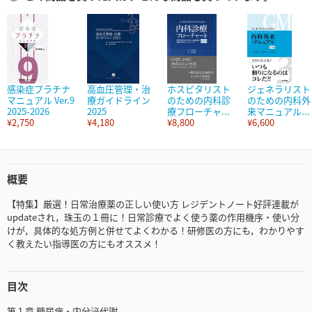
感染症プラチナ
高血圧管理・治
ホスピタリスト
ジェネラリスト
マニュアル Ver.9
療ガイドライン
のための内科診
のための内科外
2025-2026
2025
療フローチャ...
来マニュアル...
¥2,750
¥4,180
¥8,800
¥6,600
概要
【特集】厳選！日常治療薬の正しい使い方 レジデントノート好評連載が
updateされ，珠玉の１冊に！日常診療でよく使う薬の作用機序・使い分
けが，具体的な処方例と併せてよくわかる！研修医の方にも，わかりやす
く教えたい指導医の方にもオススメ！
目次
第１章 糖尿病・内分泌代謝