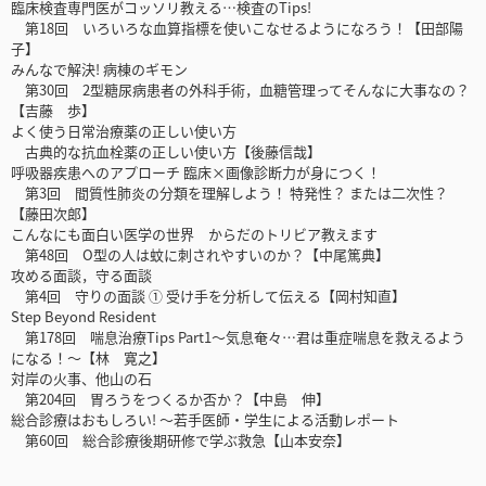
臨床検査専門医がコッソリ教える…検査のTips!
第18回 いろいろな血算指標を使いこなせるようになろう！【田部陽
子】
みんなで解決! 病棟のギモン
第30回 2型糖尿病患者の外科手術，血糖管理ってそんなに大事なの？
【吉藤 歩】
よく使う日常治療薬の正しい使い方
古典的な抗血栓薬の正しい使い方【後藤信哉】
呼吸器疾患へのアプローチ 臨床×画像診断力が身につく！
第3回 間質性肺炎の分類を理解しよう！ 特発性？ または二次性？
【藤田次郎】
こんなにも面白い医学の世界 からだのトリビア教えます
第48回 O型の人は蚊に刺されやすいのか？【中尾篤典】
攻める面談，守る面談
第4回 守りの面談 ① 受け手を分析して伝える【岡村知直】
Step Beyond Resident
第178回 喘息治療Tips Part1〜気息奄々…君は重症喘息を救えるよう
になる！〜【林 寛之】
対岸の火事、他山の石
第204回 胃ろうをつくるか否か？【中島 伸】
総合診療はおもしろい! 〜若手医師・学生による活動レポート
第60回 総合診療後期研修で学ぶ救急【山本安奈】