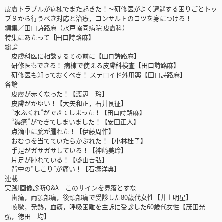
皮膚トラブルが病棟でまた起きた！〜研修医がよく遭遇する困りごとトッ
プ９から行うべき対応と治療，コンサルトのコツを身につける！
編集／田口詩路麻（水戸協同病院 皮膚科）
特集にあたって【田口詩路麻】
総論
皮膚科医に相談するその前に【田口詩路麻】
研修医もできる！ 病棟で使える皮膚科検査【田口詩路麻】
研修医も知っておくべき！ ステロイド外用薬【田口詩路麻】
各論
皮膚が赤くなった！【渡辺 玲】
皮膚がかゆい！【大矢和正，石井良征】
“水ぶくれ”ができてしまった！【田口詩路麻】
“褥瘡”ができてしまいました！【安田正人】
点滴中に腕が腫れた！【伊藤周作】
おむつを当てていたらかぶれた！【小林桂子】
手足がガサガサしている！【神﨑美玲】
片足が腫れている！【盛山吉弘】
背中の“しこり”が痛い！【石塚洋典】
連載
実践!画像診断Q&A―このサインを見落とすな
歯痛，両顎部痛，後頸部痛で受診した80歳代女性【井上明星】
咳嗽，発熱，血痰，呼吸困難を主訴に受診した60歳代女性【茂田光
弘，徳田 均】