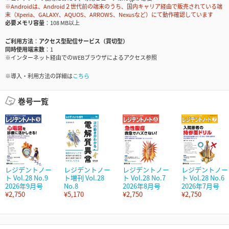
※Androidは、Android２世代前の端末のうち、国内キャリア経由で販売されている端
末（Xperia、GALAXY、AQUOS、ARROWS、Nexusなど）にて動作確認しています
必要メモリ容量
108 MB以上
ご利用方法
アクセス型配信サービス（買切型）
同時使用端末数
1
※インターネット経由でのWEBブラウザによるアクセス参照
※導入・利用方法の詳細は
こちら
巻号一覧
レジデントノー
レジデントノー
レジデントノー
レジデントノー
ト Vol.28 No.9
ト増刊 Vol.28
ト Vol.28 No.7
ト Vol.28 No.6
2026年9月号
No.8
2026年8月号
2026年7月号
¥2,750
¥5,170
¥2,750
¥2,750