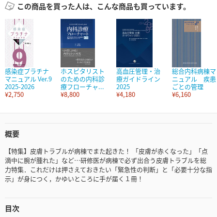
この商品を買った人は、こんな商品も買っています。
感染症プラチナ
ホスピタリスト
高血圧管理・治
総合内科病棟マ
マニュアル Ver.9
のための内科診
療ガイドライン
ニュアル 疾患
2025-2026
療フローチャ...
2025
ごとの管理
¥2,750
¥8,800
¥4,180
¥6,160
概要
【特集】皮膚トラブルが病棟でまた起きた！ 「皮膚が赤くなった」「点
滴中に腕が腫れた」など…研修医が病棟で必ず出合う皮膚トラブルを総
力特集．これだけは押さえておきたい「緊急性の判断」と「必要十分な指
示」が身につく，かゆいところに手が届く１冊！
目次