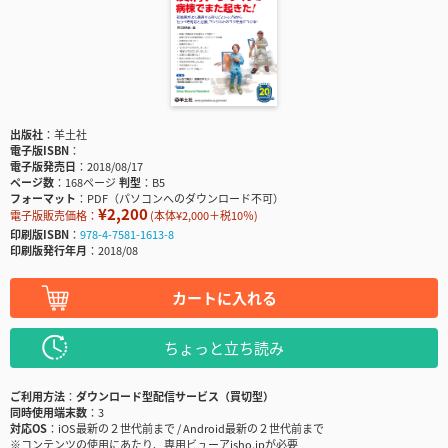
出版社
羊土社
電子版ISBN
電子版発売日
2018/08/17
ページ数
168ページ
判型
B5
フォーマット
PDF（パソコンへのダウンロード不可）
¥2,200
電子版販売価格：
(本体¥2,000＋税10％)
印刷版ISBN
978-4-7581-1613-8
印刷版発行年月
2018/08
カートに入れる
ちょっと立ち読み
ご利用方法
ダウンロード型配信サービス（買切型）
同時使用端末数
3
対応OS
iOS最新の２世代前まで / Android最新の２世代前まで
※コンテンツの使用にあたり、専用ビューアisho.jpが必要